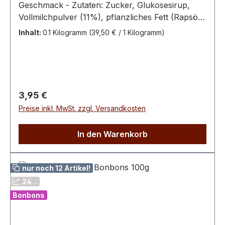
Geschmack - Zutaten: Zucker, Glukosesirup,
Vollmilchpulver (11%), pflanzliches Fett (Rapsöl,
vollständig gehärtetes Rapsöl), AromaBitte kühl
Inhalt:
0.1 Kilogramm
(39,50 € / 1 Kilogramm)
und trocken lagern.100 g enthalten
durchschn.: Energie 1731 kJ / 410 kcal Fett 9,6 g
davon ges. Fettsäuren 4,5 g Kohlenhydrate 78 g
davon Zucker 65 g Eiweiß 2,9 g Salz 0,1 g
Regulärer Preis:
3,95 €
Preise inkl. MwSt. zzgl. Versandkosten
In den Warenkorb
nur noch 12 Artikel!
24 ..
Bonbons