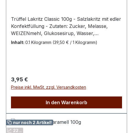
Trüffel Lakritz Classic 100g - Salzlakritz mit edler
Konfektfüllung - Zutaten: Zucker, Melasse,
WEIZENmehl, Glukosesirup, Wasser,
Süßholzwurzelextrakt, Salmiaksalz, modifizierte
Inhalt:
0.1 Kilogramm
(39,50 € / 1 Kilogramm)
Maisstärke, Kokosfett, Stabilisator (E420),
modifizierte Kartoffelstärke, Farbstoff (E153),
Emulgator (E471), Kokosöl, natürliches Anis-
AromaBitte kühl und trocken lagern100 g
enthalten durchschn.: Energie 1487 kJ / 350
Regulärer Preis:
3,95 €
kcal Fett 1,26 g dav. ges. Fettsäuren 1,04 g
Preise inkl. MwSt. zzgl. Versandkosten
Kohlenhydrate 82,5 g davon Zucker 69,8 g
Eiweiß 2,3 g Salz 0,24 g
In den Warenkorb
nur noch 2 Artikel!
22 ..