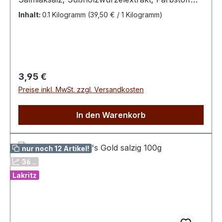
(E153), AromaExtra stark – Erwachsenen-Lakritz
Inhalt:
0.1 Kilogramm
(39,50 € / 1 Kilogramm)
– kein Kinder-Lakritz100 g enthalten
durchschnittlich : Energie 1550kJ / 370 kcal Fett
0,1 g davon ges. Fettsäuren 0,1 g Kohlenhydrate
91 g davon Zucker 71 g Eiweiß 0,1 g Salz 0,01 g
Regulärer Preis:
3,95 €
Preise inkl. MwSt. zzgl. Versandkosten
In den Warenkorb
nur noch 12 Artikel!
36 ..
Lakritz