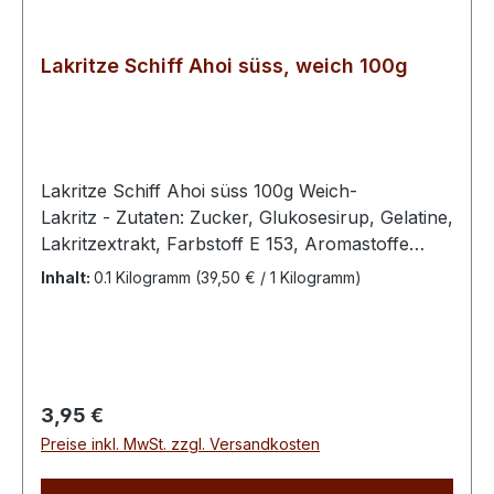
Lakritze Schiff Ahoi süss, weich 100g
Lakritze Schiff Ahoi süss 100g Weich-
Lakritz - Zutaten: Zucker, Glukosesirup, Gelatine,
Lakritzextrakt, Farbstoff E 153, Aromastoffe
(Anisöl, Vanillin), Pflanzenöl (Kokosöl, Rapsöl),
Inhalt:
0.1 Kilogramm
(39,50 € / 1 Kilogramm)
Überzugsmittel E 90100 g enthalten
durchschnittlich : Energie 1478 kJ / 353 kcal Fett
0,5 g davon ges. Fettsäuren 0,5 g Kohlenhydrate
80 g davon Zucker 58 g Eiweiß 7,2 g Salz 0,09 g
Regulärer Preis:
3,95 €
Preise inkl. MwSt. zzgl. Versandkosten