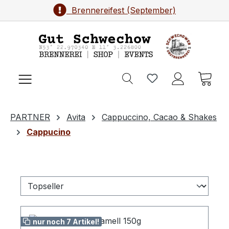
Brennereifest (September)
Zum Hauptinhalt springen
Ware
PARTNER
Avita
Cappuccino, Cacao & Shakes
Cappucino
nur noch 7 Artikel!