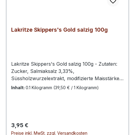
Lakritze Skippers's Gold salzig 100g
Lakritze Skippers's Gold salzig 100g - Zutaten:
Zucker, Salmiaksalz 3,33%,
Süssholzwurzelextrakt, modifizierte Maisstärke,
Trennmittel (Talkum), Glukosesirup, Farbstoff
Inhalt:
0.1 Kilogramm
(39,50 € / 1 Kilogramm)
(E153), Überzugsmittel (E901, E903, E904),
Anisöl, Verdickungsmittel: Gummi Arabicum –
Erwachsenenlakritz - kein Kinderlakritz –100 g
enthalten durchschnittlich:Energie 1530 kJ / 360
kcal Fett 0,06 g davon ges. Fettsäuren 0,06 g
Regulärer Preis:
3,95 €
Kohlenhydrate 89,6 g davon Zucker 87,8 g
Preise inkl. MwSt. zzgl. Versandkosten