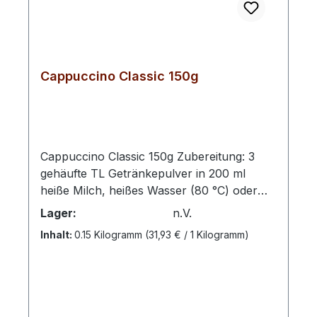
Cappuccino Classic 150g
Cappuccino Classic 150g Zubereitung: 3
gehäufte TL Getränkepulver in 200 ml
heiße Milch, heißes Wasser (80 °C) oder
Pflanzendrinks (z.B. Hafer, Mandel, Soja)
Lager:
n.V.
einrühren.Kaffee- und kakaohaltiges
Inhalt:
0.15 Kilogramm
(31,93 € / 1 Kilogramm)
GetränkepulverZutaten: Zucker,
Süßmolkenpulver, Glukosesirup, ganz
gehärtetes Kokosfett, Kaffee- Extrakt 6,5%,
fettarmes Kakaopulver 3,7%,
Magermilchpulver, Laktose,