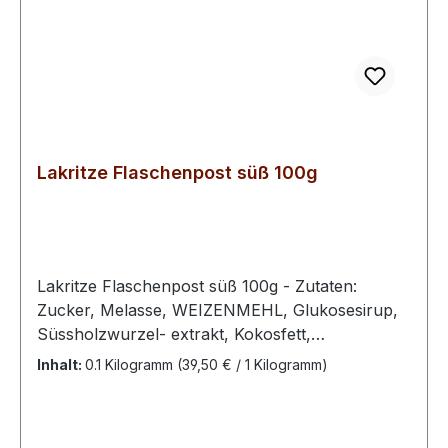
Lakritze Flaschenpost süß 100g
Lakritze Flaschenpost süß 100g - Zutaten:
Zucker, Melasse, WEIZENMEHL, Glukosesirup,
Süssholzwurzel- extrakt, Kokosfett,
Verdickungsmittel: Gummi arabicum,
Inhalt:
0.1 Kilogramm
(39,50 € / 1 Kilogramm)
Salmiaksalz, pflanzliche Öle und Fette (Raps,
Palm, Kokos in veränderlichen
Gewichtsanteilen), Emulgator: Mono- und