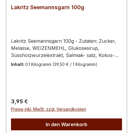
Lakritz Seemannsgarn 100g
Lakritz Seemannsgarn 100g - Zutaten: Zucker,
Melasse, WEIZENMEHL, Glukosesirup,
Süssholzwurzelextrakt, Salmiak- salz, Kokos-
Fett, Pflanzenöle (Raps-, Palm-, Kokos in
Inhalt:
0.1 Kilogramm
(39,50 € / 1 Kilogramm)
veränderlichen Gewichtsanteilen), Emulgator
(E471), Stabilisator (E420), Gelatine (Rind),
natürliches Anisaroma100 g enthalten
durchschnittlich: Energie 1371 kJ / 323 kcal Fett
2,1 g davon ges. Fettsäuren 1,7 g Kohlenhydrate
Regulärer Preis:
3,95 €
73,5 g davon Zucker 59,2 g Eiweiß 2,7 g Salz
Preise inkl. MwSt. zzgl. Versandkosten
0,05 g
In den Warenkorb