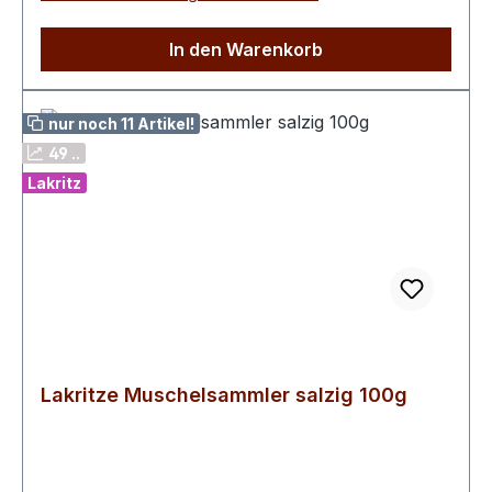
Eiweiß 0,01 g Salz 0,03 g
In den Warenkorb
nur noch 11 Artikel!
49 ..
Lakritz
Lakritze Muschelsammler salzig 100g