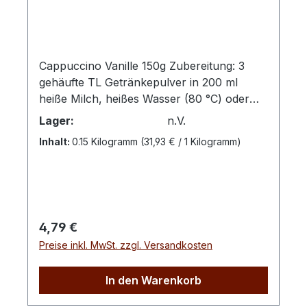
Cappuccino Vanille 150g Zubereitung: 3
gehäufte TL Getränkepulver in 200 ml
heiße Milch, heißes Wasser (80 °C) oder
Pflanzendrinks (z.B. Hafer, Mandel, Soja)
Lager:
n.V.
einrühren.Kaffee- und kakaohaltiges
Inhalt:
0.15 Kilogramm
(31,93 € / 1 Kilogramm)
Getränkepulver, Typ VanilleZutaten:
Zucker, Magermilchpulver, Glukosesirup,
Süßmolkenpulver, Kokosfett, Laktose,
Kaffee-Extrakt 4%, fettarmes Kakaopulver
3%, Aroma, Speisesalz, Stabilisatoren
Regulärer Preis:
4,79 €
(E340, E452), Verdickungsmittel (E415),
Preise inkl. MwSt. zzgl. Versandkosten
Trennmittel (E341iii, E551), Milcheiweiß,
Emulgator (E472e)Bitte kühl und trocken
lagern.100 g enthalten durchschnittlich:
In den Warenkorb
Energie 1680 kJ / 397 kcalFett 6,2 g dav.