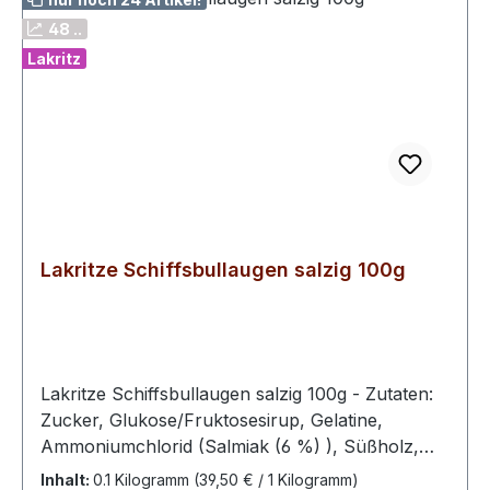
48 ..
Lakritz
Lakritze Schiffsbullaugen salzig 100g
Lakritze Schiffsbullaugen salzig 100g - Zutaten:
Zucker, Glukose/Fruktosesirup, Gelatine,
Ammoniumchlorid (Salmiak (6 %) ), Süßholz,
Aromen, Farbstoff E 153 – Extra stark,
Inhalt:
0.1 Kilogramm
(39,50 € / 1 Kilogramm)