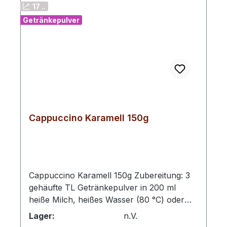
17 ..
Getränkepulver
Cappuccino Karamell 150g
Cappuccino Karamell 150g Zubereitung: 3
gehäufte TL Getränkepulver in 200 ml
heiße Milch, heißes Wasser (80 °C) oder
Pflanzendrinks (z.B. Hafer, Mandel, Soja)
Lager:
n.V.
einrühren.Kaffee- und kakaohaltiges