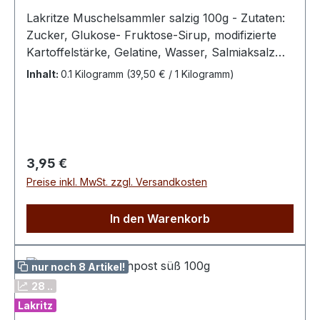
Lakritze Muschelsammler salzig 100g - Zutaten:
Zucker, Glukose- Fruktose-Sirup, modifizierte
Kartoffelstärke, Gelatine, Wasser, Salmiaksalz
3,6%, Süssholzwurzelextrakt, Farbstoff:
Inhalt:
0.1 Kilogramm
(39,50 € / 1 Kilogramm)
Pflanzenkohle, Überzugsmittel: hydriertes Poly-
1-decen, Bienenwachs- Erwachsenenlakritz –
kein Kinderlakritz -100 g enthalten
durchschnittlich : Energie 1435 kJ / 338 kcal Fett
0 g davon ges. Fettsäuren 0 g Kohlenhydrate
Regulärer Preis:
3,95 €
79,0 g davon Zucker 58,0 g Eiweiß 5,8 g Salz 0,5
Preise inkl. MwSt. zzgl. Versandkosten
g
In den Warenkorb
nur noch 8 Artikel!
28 ..
Lakritz