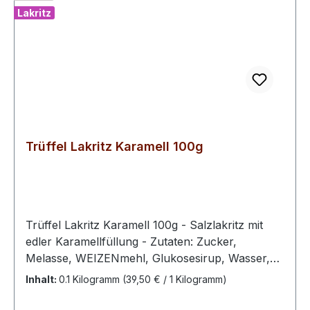
Lakritz
Trüffel Lakritz Karamell 100g
Trüffel Lakritz Karamell 100g - Salzlakritz mit
edler Karamellfüllung - Zutaten: Zucker,
Melasse, WEIZENmehl, Glukosesirup, Wasser,
Süßholzwurzelextrakt, Salmiaksalz, modifizierte
Inhalt:
0.1 Kilogramm
(39,50 € / 1 Kilogramm)
Maisstärke, Kokosfett, Stabilisator (E420),
modifizierte Kartoffelstärke, Farbstoff (E150C),