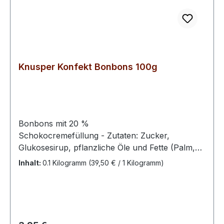
Knusper Konfekt Bonbons 100g
Bonbons mit 20 %
Schokocremefüllung - Zutaten: Zucker,
Glukosesirup, pflanzliche Öle und Fette (Palm,
Raps), fettarmes Kakaopulver, Vollmilchpulver,
Inhalt:
0.1 Kilogramm
(39,50 € / 1 Kilogramm)
Emulgator Soja- Lecithin, Säuerungsmittel
Zitronensäure, Aromen, Farbstoffe Beta Carotin,
Echtes Karmin, Ammoniak-Zuckerkulör,
Brillantblau FCF.Kann Haselnüsse enthalten.Bitte
kühl und trocken lagern.100 g enthalten