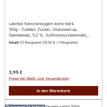
Lakritze Kanonenkugeln extra stark
100g - Zutaten: Zucker, Glukosesirup,
Salmiaksalz, 5,2 %, Süßholzwurzelextrakt,
Aroma, Farbstoff (E153)-Erwachsenenlakritz -
Inhalt:
0.1 Kilogramm
(39,50 € / 1 Kilogramm)
kein Kinderlakritz –100 g enthalten
durchschnittlich : Energie 1550 kJ / 370 kcal Fett
0,1 g davon ges. Fettsäuren 0,1 g Kohlenhydrate
93 g davon Zucker 73 g Eiweiß 0,1 g Salz 0,01 g
Regulärer Preis:
3,95 €
Preise inkl. MwSt. zzgl. Versandkosten
In den Warenkorb
nur noch 24 Artikel!