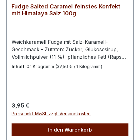
Fudge Salted Caramel feinstes Konfekt
mit Himalaya Salz 100g
Weichkaramell Fudge mit Salz-Karamell-
Geschmack - Zutaten: Zucker, Glukosesirup,
Vollmilchpulver (11 %), pflanzliches Fett (Rapsöl,
vollständig gehärtetes Rapsöl), Himalaya-Salz
Inhalt:
0.1 Kilogramm
(39,50 € / 1 Kilogramm)
(1,5 %), Aroma Bitte kühl und trocken lagern.100
g enthalten durchschn.: Energie 1687 kJ / 400
kcal Fett 9,4 g davon ges. Fettsäuren 4,4 g
Kohlenhydrate 76 g davon Zucker 64 g Eiweiß
2,8 g Salz 1,62 g
Regulärer Preis:
3,95 €
Preise inkl. MwSt. zzgl. Versandkosten
In den Warenkorb