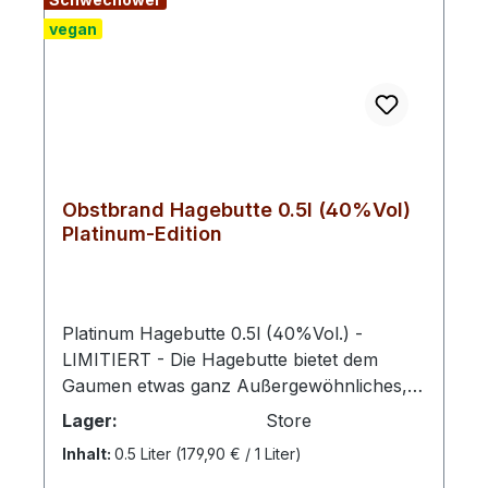
vegan
Obstbrand Hagebutte 0.5l (40%Vol)
Platinum-Edition
Platinum Hagebutte 0.5l (40%Vol.) -
LIMITIERT - Die Hagebutte bietet dem
Gaumen etwas ganz Außergewöhnliches,
im Duft intensiv, fruchtig und fein. Den
Lager:
Store
Zauber liefert ein leichter floraler Unterton.
Inhalt:
0.5 Liter
(179,90 € / 1 Liter)
Eindeutig ein Edelbrand für Kenner und