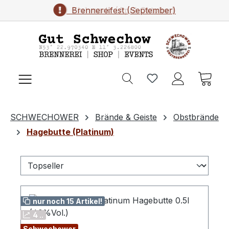
Brennereifest (September)
Flohmarkt (April-Oktober)
Zum Hauptinhalt springen
Ware
SCHWECHOWER
Brände & Geiste
Obstbrände
Hagebutte (Platinum)
nur noch 15 Artikel!
4 ..
Schwechower