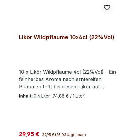
Likör Wildpflaume 10x4cl (22%Vol)
10 x Likör Wildpflaume 4cl (22%Vol) - Ein
feinherbes Aroma nach erntereifen
Pflaumen trifft bei diesem Likör auf
ausgewogene Süße. Ein aufregender,
Inhalt:
0.4 Liter
(74,88 € / 1 Liter)
taffer Charakter, bei dem sich die Sinne
einig sind: Das ist wahrer Genuss. Die
Wildpflaume ist ein Strauch oder kleiner
Baum, der weiß blüht und im August
mirabellenartige, essbare Früchte
Regulärer Preis:
Verkaufspreis:
29,95 €
39,95 €
(25.03% gespart)