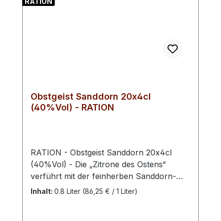
RATION
Grog-ähnliches Heißgetränk) verwendet.
Obstgeist Sanddorn 20x4cl
(40%Vol) - RATION
RATION - Obstgeist Sanddorn 20x4cl
(40%Vol) - Die „Zitrone des Ostens“
verführt mit der feinherben Sanddorn-
Fruchtnote. Unser Sanddorn-Geist ist
Inhalt:
0.8 Liter
(86,25 € / 1 Liter)
mehrfach DLG-prämiert und somit das
wunderbare Beispiel für die besondere