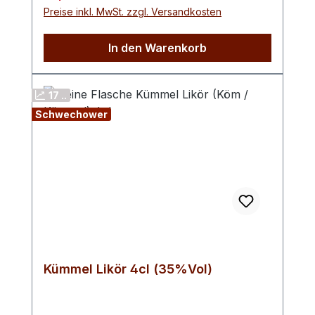
hervorbringt. Die hoch aromatischen
Preise inkl. MwSt. zzgl. Versandkosten
Wildpflaumen sind die Grundlage des
Likörs und werden wegen ihrer fruchtigen
In den Warenkorb
Nuancen sehr geschätzt.
17 ..
Schwechower
Kümmel Likör 4cl (35%Vol)