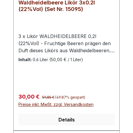
Waldheidelbeere Likör 3x0.2l
(22%Vol) (Set Nr. 15095)
3 x Likör WALDHEIDELBEERE 0.2l
(22%Vol) - Fruchtige Beeren prägen den
Duft dieses Likörs aus Waldheidelbeeren.
Am Gaumen glänzt dieser mit einer
Inhalt:
0.6 Liter
(50,00 € / 1 Liter)
besonders eleganten, fruchtigen und
aromatischen Persönlichkeit. Ein wahrer
Beeren-Zauber. Die Heidelbeere
(Vaccinium myrtillus) wird je nach Region
auch Blaubeere, Schwarzbeere,
Regulärer Preis:
Verkaufspreis:
30,00 €
59,85 €
(49.87% gespart)
Mollbeere, Wildbeere, Waldbeere,
Preise inkl. MwSt. zzgl. Versandkosten
Bickbeere, Moosbeere oder Heubeere
genannt. Sie stammt aus der Familie der
Details
Heidekrautgewächse. In Schwechow
werden die Beeren sorgfältig zu Likör