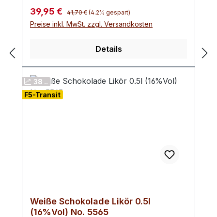
Traditionsgetränk feine Noten von
Regulärer Preis:
Verkaufspreis:
39,95 €
41,70 €
(4.2% gespart)
dunklen Waldfrüchten und Kirsche.
Preise inkl. MwSt. zzgl. Versandkosten
Dezente Süße. Tipp: Mit Orangenscheiben
erhitzen. Erfreut aber auch pur. Nicht
Details
kochen!
38 ..
F5-Transit
Weiße Schokolade Likör 0.5l
(16%Vol) No. 5565