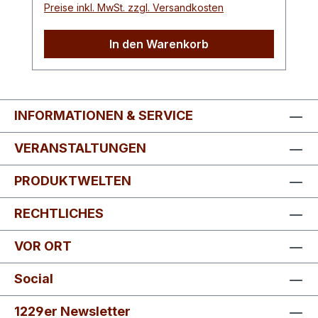
Preise inkl. MwSt. zzgl. Versandkosten
hinaus hervorragend zum Verfeinern von
allerlei Desserts.
In den Warenkorb
Verkostungsnotiz: Deutliche Karamellnote
mit einem nussigen Finish.Farbton:
Cremiges Braun
INFORMATIONEN & SERVICE
VERANSTALTUNGEN
PRODUKTWELTEN
RECHTLICHES
VOR ORT
Social
1229er Newsletter