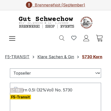
Brennereifest (September)
Flohmarkt (April-Oktober)
Zum Hauptinhalt springen
Ware
F5-TRANSIT
Klare Sachen & Gin
5730 Korn
13 ..
F5-Transit