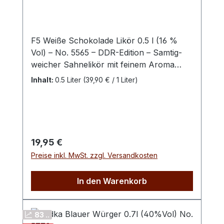
F5 Weiße Schokolade Likör 0.5 l (16 %
Vol) – No. 5565 – DDR-Edition – Samtig-
weicher Sahnelikör mit feinem Aroma
weißer Schokolade. Cremig, vollmundig
Inhalt:
0.5 Liter
(39,90 € / 1 Liter)
und angenehm süß – ein Genuss für alle,
die zarte Schokoladennoten und weiche
Liköre lieben. Mit dem F5 Weiße
Schokolade Likör der DDR-Edition
präsentiert sich ein besonders cremiger
Regulärer Preis:
19,95 €
Dessertlikör, der die feinen Aromen
Preise inkl. MwSt. zzgl. Versandkosten
weißer Schokolade mit einer milden
Alkoholbasis vereint. Seine samtige
In den Warenkorb
Konsistenz und die ausgewogene Süße
machen ihn zu einem echten
Genussmoment – sowohl pur als auch in
83 ..
kreativen Drinks oder Desserts. Bereits