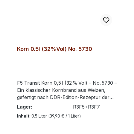
Korn 0.5l (32%Vol) No. 5730
F5 Transit Korn 0,5 l (32 % Vol) – No. 5730 –
Ein klassischer Kornbrand aus Weizen,
gefertigt nach DDR‑Edition‑Rezeptur der
Schwechower Obstbrennerei. Diese
Lager:
R3F5+R3F7
Spirituose überzeugt durch ihren klaren,
Inhalt:
0.5 Liter
(39,90 € / 1 Liter)
typischen Geschmack und authentischen
Charakter. Der Kornbrand No. 5730 wird
aus hochwertigem Weizen hergestellt und