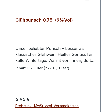
Glühpunsch 0.75l (9%Vol)
Unser beliebter Punsch – besser als
klassischer Glühwein. Heißer Genuss für
kalte Wintertage: Wärmt von innen, duftet
herrlich und versüßt den Abend zu Hause
Inhalt:
0.75 Liter
(9,27 € / 1 Liter)
vorm knisternden Kaminfeuer. Nach
überlieferter Rezeptur hergestellt,
beinhaltet unser fruchtig, würziges
Traditionsgetränk feine Noten von
dunklen Waldfrüchten und Kirsche.
Regulärer Preis:
6,95 €
Dezente Süße. Tipp: Mit Orangenscheiben
Preise inkl. MwSt. zzgl. Versandkosten
erhitzen. Erfreut aber auch pur. Nicht