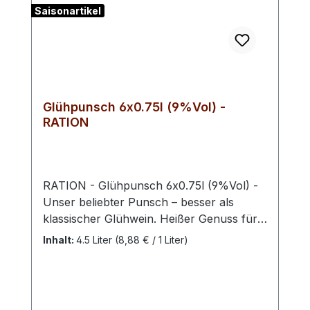
Saisonartikel
Glühpunsch 6x0.75l (9%Vol) -
RATION
RATION - Glühpunsch 6x0.75l (9%Vol) -
Unser beliebter Punsch – besser als
klassischer Glühwein. Heißer Genuss für
kalte Wintertage: Wärmt von innen, duftet
Inhalt:
4.5 Liter
(8,88 € / 1 Liter)
herrlich und versüßt den Abend zu Hause
vorm knisternden Kaminfeuer. Nach
überlieferter Rezeptur hergestellt,
beinhaltet unser fruchtig, würziges