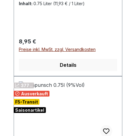
Inhalt:
0.75 Liter
(11,93 € / 1 Liter)
Regulärer Preis:
8,95 €
Preise inkl. MwSt. zzgl. Versandkosten
Details
377 ..
Ausverkauft
F5-Transit
Saisonartikel