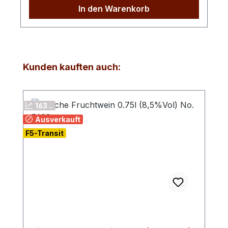
In den Warenkorb
Produktgalerie überspringen
Kunden kauften auch:
163 ..
Ausverkauft
F5-Transit