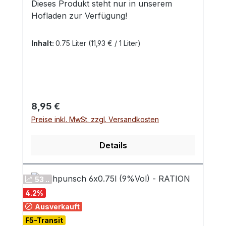
Dieses Produkt steht nur in unserem
Hofladen zur Verfügung!
Inhalt:
0.75 Liter
(11,93 € / 1 Liter)
Regulärer Preis:
8,95 €
Preise inkl. MwSt. zzgl. Versandkosten
Details
53 ..
4.2
%
Ausverkauft
F5-Transit