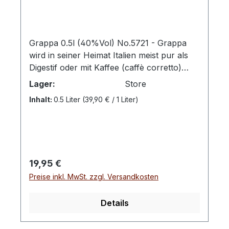
Grappa 0.5l (40%Vol) No.5721 - Grappa
wird in seiner Heimat Italien meist pur als
Digestif oder mit Kaffee (caffè corretto)
getrunken. Inzwischen erfreut sich der
Lager:
Store
Brand aus den Trestern erlesener
Inhalt:
0.5 Liter
(39,90 € / 1 Liter)
Weintrauben auch als Longdrink- und
Cocktailzutat großer Beliebtheit zum
Beispiel in Kombination mit Amaretto
(Grappatto), Limettensaft (Grappa Sour)
oder mit Zitronensaft und Pfirsichbrandy
Regulärer Preis:
19,95 €
(Grappon). Verkostungsnotiz: Feine
Preise inkl. MwSt. zzgl. Versandkosten
Aromen von Früchten und
Hefe.Farbton: klar
Details