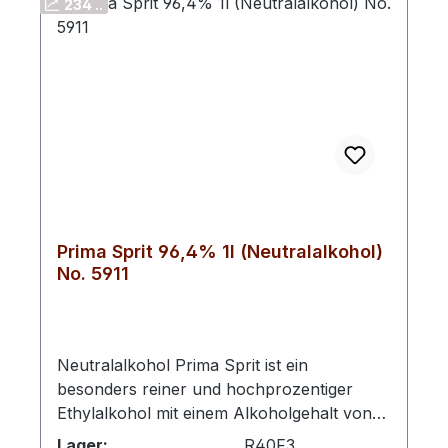
234 ..
Prima Sprit 96,4% 1l (Neutralalkohol)
No. 5911
Neutralalkohol Prima Sprit ist ein
besonders reiner und hochprozentiger
Ethylalkohol mit einem Alkoholgehalt von
96,4 % Vol.. Durch seine aufwendige
Lager:
R40F3