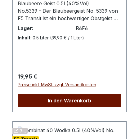
Blaubeere Geist 0.5l (40%Vol)
No.5339 - Der Blaubeergeist No. 5339 von
F5 Transit ist ein hochwertiger Obstgeist mit
intensivem Geschmack nach
Lager:
R6F6
handverlesenen Blaubeeren. Sorgfältig
Inhalt:
0.5 Liter
(39,90 € / 1 Liter)
destilliert, überzeugt er durch seine klare
Struktur und den weichen Abgang.Ob pur,
leicht gekühlt oder in Cocktails – dieser
Geist bietet ein fruchtiges Genusserlebnis
für Kenner und Genießer. Ein exklusiver
Regulärer Preis:
19,95 €
Tropfen, der natürliche Aromen und
Preise inkl. MwSt. zzgl. Versandkosten
handwerkliche Qualität vereint.
Verkostungsnotiz: Feine Aromen von reifen
Blaubeeren.Farbton: klar
In den Warenkorb
7 ..