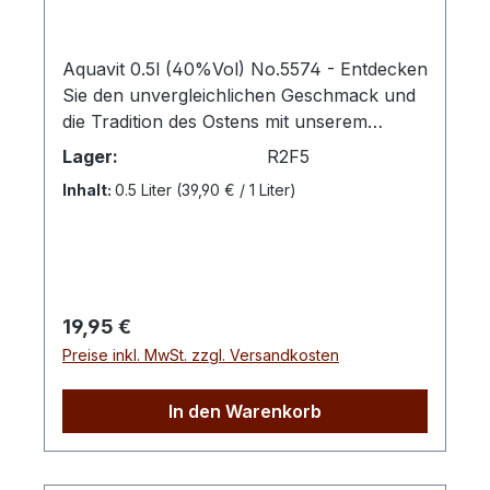
überzeugen den Genießer.Farbton: klar
Aquavit 0.5l (40%Vol) No.5574 - Entdecken
Sie den unvergleichlichen Geschmack und
die Tradition des Ostens mit unserem
erstklassigen Aquavit. Hergestellt mit
Lager:
R2F5
meisterhaft ausgewählten Kräutern und
Inhalt:
0.5 Liter
(39,90 € / 1 Liter)
Gewürzen, verleiht unser Aquavit jedem
Anlass eine besondere Note. Geruch: Beim
ersten Schnuppern steigt einem ein
reichhaltiges Bouquet in die Nase. Die
Aromen von Dill, Fenchel, Anis, Koriander
Regulärer Preis:
19,95 €
und Zitrusfrüchten vermischen sich zu
Preise inkl. MwSt. zzgl. Versandkosten
einem verlockenden Duft. Geschmack: Der
erste Schluck offenbart die Komplexität
unseres Aquavits. Die Gewürze und
In den Warenkorb
Kräuter zeigen sich deutlich im Geschmack.
Eine angenehme Wärme durch den Alkohol
wird spürbar, begleitet von einem Hauch