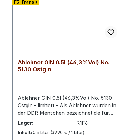
F5-Transit
Ablehner GIN 0.5l (46,3%Vol) No.
5130 Ostgin
Ablehner GIN 0.5l (46,3%Vol) No. 5130
Ostgin - limitiert - Als Ablehner wurden in
der DDR Menschen bezeichnet die für
das Ministerium für Staatssicherheit als IM
Lager:
R1F6
tätig werden sollten, dieses aber abgelehnt
Inhalt:
0.5 Liter
(39,90 € / 1 Liter)
haben. Viele der in unserem Gin