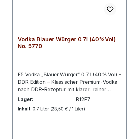
vorgesehen ist.Sicherheitshinweise:Nicht
unverdünnt genießen – nur verdünnt oder
als Zutat verwenden
Vodka Blauer Würger 0.7l (40%Vol)
No. 5770
F5 Vodka „Blauer Würger“ 0,7 l (40 % Vol) –
DDR Edition – Klassischer Premium‑Vodka
nach DDR‑Rezeptur mit klarer, reiner
Struktur und fein ausgewogenem
Lager:
R12F7
Geschmack. Dieser Vodka präsentiert sich
Inhalt:
0.7 Liter
(28,50 € / 1 Liter)
kristallklar, weich im Mundgefühl und mit
dezenten Aromen von Getreide und
Gewürz – ideal pur, auf Eis oder als
hochwertige Basis für Cocktails. Der F5