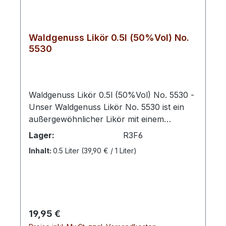
Waldgenuss Likör 0.5l (50%Vol) No.
5530
Waldgenuss Likör 0.5l (50%Vol) No. 5530 -
Unser Waldgenuss Likör No. 5530 ist ein
außergewöhnlicher Likör mit einem
kräftigen Alkoholgehalt von 50% Vol, der
Lager:
R3F6
die Essenz der Natur in einem Glas
Inhalt:
0.5 Liter
(39,90 € / 1 Liter)
einfängt. Seine vielschichtige Komposition
kombiniert harmonisch Pfefferminz-, Nuss-
und Ingwernoten, die dem Likör einen
unverwechselbaren Charakter
verleihen.Die frische Pfefferminznote
Regulärer Preis:
19,95 €
verleiht ihm eine belebende und kühlende