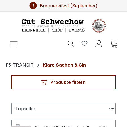
Brennereifest (September)
Zum Hauptinhalt springen
Ware
F5-TRANSIT
Klare Sachen & Gin
Produkte filtern