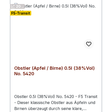
Süße, der die würzigen und kräuterigen
20 ..
Noten ausbalanciert. Abgang: Der Abgang
F5-Transit
ist lang und warm. Die Aromen bleiben im
Mund und hinterlassen einen angenehmen
Nachgeschmack von Kräutern und
Gewürzen. Farbton: rein & klar
Obstler (Apfel / Birne) 0.5l (38%Vol)
No. 5420
Obstler 0.5l (38%Vol) No. 5420 - F5 Transit
- Dieser klassische Obstler aus Äpfeln und
Birnen überzeugt durch seine klare,