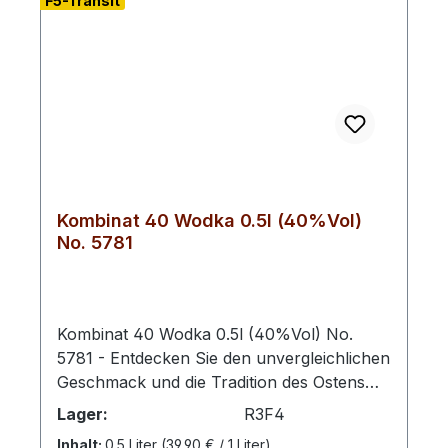
F5-Transit
Kombinat 40 Wodka 0.5l (40%Vol)
No. 5781
Kombinat 40 Wodka 0.5l (40%Vol) No.
5781 - Entdecken Sie den unvergleichlichen
Geschmack und die Tradition des Ostens
mit unserem erstklassigen
Lager:
R3F4
Wodka.Verkostungsnotiz: Frische, leicht
Inhalt:
0.5 Liter
(39,90 € / 1 Liter)