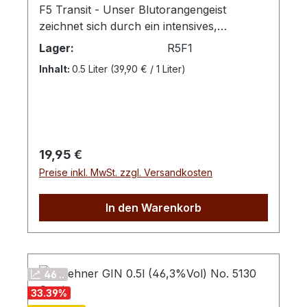
F5 Transit - Unser Blutorangengeist
zeichnet sich durch ein intensives,
fruchtiges Aroma und eine harmonische
Lager:
R5F1
Geschmacksnote aus. Mit einem
Inhalt:
0.5 Liter
(39,90 € / 1 Liter)
Alkoholgehalt von 40 % Vol bietet dieses
Destillat eine ausgewogene Mischung aus
kräftigem Charakter und feiner Frische.
Ideal für Liebhaber edler Spirituosen,
überzeugt der Geist durch seine klare
Regulärer Preis:
19,95 €
Struktur und elegante, natürliche
Preise inkl. MwSt. zzgl. Versandkosten
Fruchtigkeit. Verkostungsnotiz: Feine
Aromen von vollreifen
Blutorangen.Farbton: klar
In den Warenkorb
46 ..
33.39
%