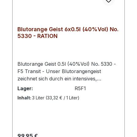
Blutorange Geist 6x0.5l (40%Vol) No.
5330 - RATION
Blutorange Geist 0.5l (40%Vol) No. 5330 -
F5 Transit - Unser Blutorangengeist
zeichnet sich durch ein intensives,
fruchtiges Aroma und eine harmonische
Lager:
R5F1
Geschmacksnote aus. Mit einem
Inhalt:
3 Liter
(33,32 € / 1 Liter)
Alkoholgehalt von 40 % Vol bietet dieses
Destillat eine ausgewogene Mischung aus
kräftigem Charakter und feiner Frische.
Ideal für Liebhaber edler Spirituosen,
überzeugt der Geist durch seine klare
Regulärer Preis:
99,95 €