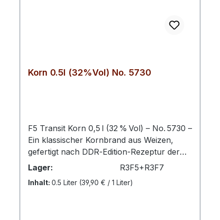
Korn 0.5l (32%Vol) No. 5730
F5 Transit Korn 0,5 l (32 % Vol) – No. 5730 –
Ein klassischer Kornbrand aus Weizen,
gefertigt nach DDR‑Edition‑Rezeptur der
Schwechower Obstbrennerei. Diese
Lager:
R3F5+R3F7
Spirituose überzeugt durch ihren klaren,
Inhalt:
0.5 Liter
(39,90 € / 1 Liter)
typischen Geschmack und authentischen
Charakter. Der Kornbrand No. 5730 wird
aus hochwertigem Weizen hergestellt und