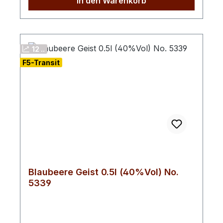
In den Warenkorb
12 ..
F5-Transit
Blaubeere Geist 0.5l (40%Vol) No.
5339