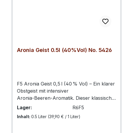
Brennkunst und authentischen Geschmack
legen.
Aronia Geist 0.5l (40%Vol) No. 5426
F5 Aronia Geist 0,5 l (40 % Vol) – Ein klarer
Obstgeist mit intensiver
Aronia‑Beeren‑Aromatik. Dieser klassisch
destillierte Geist bringt die kräftigen,
Lager:
R6F5
tiefdunklen Noten der Aronia‑Frucht in ein
Inhalt:
0.5 Liter
(39,90 € / 1 Liter)
elegant trockenes Destillat. Der Aronia
Geist aus der F5‑Transit DDR‑Edition wird