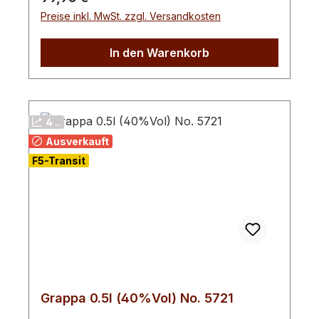
Struktur und elegante, natürliche
Preise inkl. MwSt. zzgl. Versandkosten
Fruchtigkeit. Verkostungsnotiz: Feine
Aromen von vollreifen
Blutorangen.Farbton: klar
In den Warenkorb
4 ..
Ausverkauft
F5-Transit
Grappa 0.5l (40%Vol) No. 5721