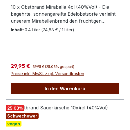
10 x Obstbrand Mirabelle 4cl (40%Vol) - Die
begehrte, sonnengereifte Edelobstsorte verleiht
unserem Mirabellenbrand den fruchtigen
Geschmack. Dieser beflügelt den Schwechower
Inhalt:
0.4 Liter
(74,88 € / 1 Liter)
Obstbrand Mirabelle mit einem besonders
samtigen und niveauvollen Aroma. Die Mirabelle
wird in Mittel- und Südeuropa sowie Nordafrika
als Obst angebaut. In Mitteleuropa liegen die
Hauptanbaugebiete in Lothringen, am
Regulärer Preis:
Verkaufspreis:
29,95 €
39,95 €
(25.03% gespart)
Mittelrhein, in der Pfalz, in Mainfranken und dem
Preise inkl. MwSt. zzgl. Versandkosten
Schwarzwald. Von hier und aus eigenem Anbau
im Mecklenburg stammen auch unsere Früchte,
In den Warenkorb
die im August geerntet werden.
25.03
%
Schwechower
vegan