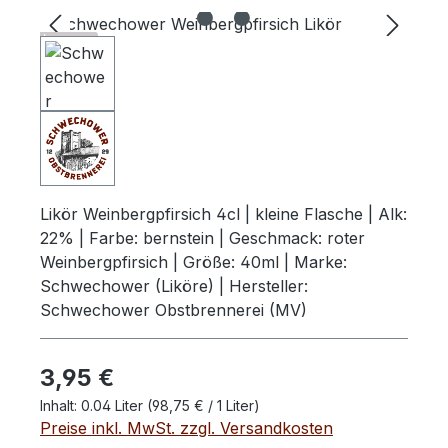
Bildergalerie überspringen
78 ..
Schwechower
Likör Weinbergpfirsich 4cl | kleine Flasche | Alk:
22% | Farbe: bernstein | Geschmack: roter
Weinbergpfirsich | Größe: 40ml | Marke:
Schwechower (Liköre) | Hersteller:
Schwechower Obstbrennerei (MV)
Regulärer Preis:
3,95 €
Inhalt:
0.04 Liter
(98,75 € / 1 Liter)
Preise inkl. MwSt. zzgl. Versandkosten