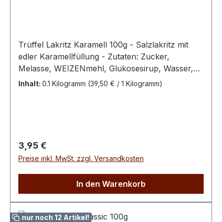
Trüffel Lakritz Karamell 100g - Salzlakritz mit
edler Karamellfüllung - Zutaten: Zucker,
Melasse, WEIZENmehl, Glukosesirup, Wasser,
Süßholzwurzelextrakt, Salmiaksalz, modifizierte
Inhalt:
0.1 Kilogramm
(39,50 € / 1 Kilogramm)
Maisstärke, Kokosfett, Stabilisator (E420),
modifizierte Kartoffelstärke, Farbstoff (E150C),
Emulgator (E471), Kokosöl, natürliches Anis-
AromaBitte kühl und trocken lagern100 g
enthalten durchschn.: Energie 1488 kJ / 351 kcal
Regulärer Preis:
3,95 €
Fett 1,25 g dav. ges. Fettsäuren 1,04 g
Preise inkl. MwSt. zzgl. Versandkosten
Kohlenhydrate 82,6 g davon Zucker 69,6 g
Eiweiß 2,33 g Salz 0,24 g
In den Warenkorb
nur noch 12 Artikel!