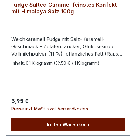
Fudge Salted Caramel feinstes Konfekt
mit Himalaya Salz 100g
Weichkaramell Fudge mit Salz-Karamell-
Geschmack - Zutaten: Zucker, Glukosesirup,
Vollmilchpulver (11 %), pflanzliches Fett (Rapsöl,
vollständig gehärtetes Rapsöl), Himalaya-Salz
Inhalt:
0.1 Kilogramm
(39,50 € / 1 Kilogramm)
(1,5 %), Aroma Bitte kühl und trocken lagern.100
g enthalten durchschn.: Energie 1687 kJ / 400
kcal Fett 9,4 g davon ges. Fettsäuren 4,4 g
Kohlenhydrate 76 g davon Zucker 64 g Eiweiß
2,8 g Salz 1,62 g
Regulärer Preis:
3,95 €
Preise inkl. MwSt. zzgl. Versandkosten
In den Warenkorb