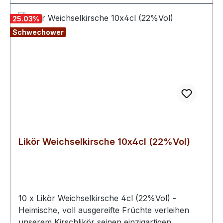
Kiefernwälder, trockene Flussauen und
Schotterfluren. Ein Muss für jeden
25.03
%
Spirituosenkenner.
Schwechower
Likör Weichselkirsche 10x4cl (22%Vol)
10 x Likör Weichselkirsche 4cl (22%Vol) -
Heimische, voll ausgereifte Früchte verleihen
unserem Kirschlikör seinen einzigartigen