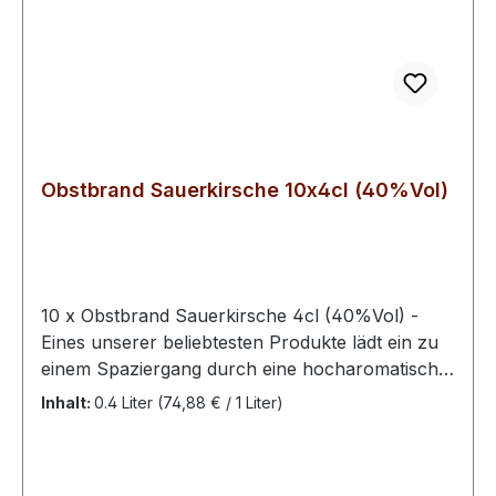
Obstbrand Sauerkirsche 10x4cl (40%Vol)
10 x Obstbrand Sauerkirsche 4cl (40%Vol) -
Eines unserer beliebtesten Produkte lädt ein zu
einem Spaziergang durch eine hocharomatische
Geschmackswelt. Dieser Obstbrand sorgt für ein
Inhalt:
0.4 Liter
(74,88 € / 1 Liter)
fruchtvolles prickeln und einen saftigen und
runden Duft. Die feinen Kirschen mit dem
besonderen Aroma werden einer strengen