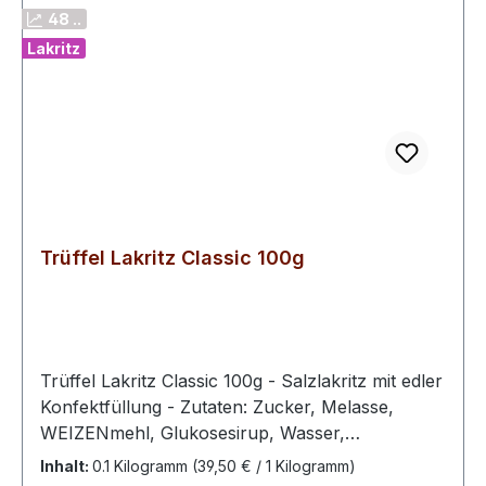
48 ..
Lakritz
Trüffel Lakritz Classic 100g
Trüffel Lakritz Classic 100g - Salzlakritz mit edler
Konfektfüllung - Zutaten: Zucker, Melasse,
WEIZENmehl, Glukosesirup, Wasser,
Süßholzwurzelextrakt, Salmiaksalz, modifizierte
Inhalt:
0.1 Kilogramm
(39,50 € / 1 Kilogramm)
Maisstärke, Kokosfett, Stabilisator (E420),