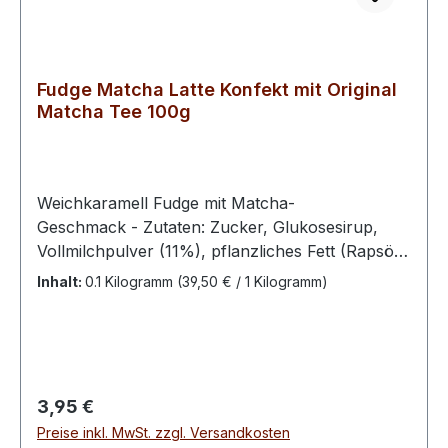
Fudge Matcha Latte Konfekt mit Original
Matcha Tee 100g
Weichkaramell Fudge mit Matcha-
Geschmack - Zutaten: Zucker, Glukosesirup,
Vollmilchpulver (11%), pflanzliches Fett (Rapsöl,
vollständig gehärtetes Rapsöl), Matcha Tee (0,8
Inhalt:
0.1 Kilogramm
(39,50 € / 1 Kilogramm)
%)Bitte kühl und trocken lagern.100 g enthalten
durchschn.: Energie 1731 kJ / 410 kcal Fett 9,5 g
davon ges. Fettsäuren 4,4 g Kohlenhydrate 77 g
davon Zucker 65 g Eiweiß 2,9 g Salz 0,1 g
Regulärer Preis:
3,95 €
Preise inkl. MwSt. zzgl. Versandkosten