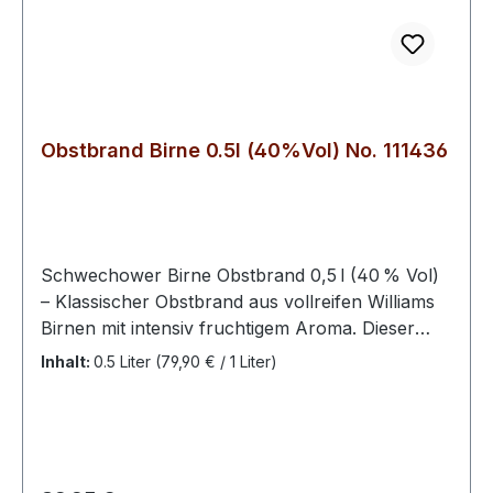
Obstbrand Birne 0.5l (40%Vol) No. 111436
Schwechower Birne Obstbrand 0,5 l (40 % Vol)
– Klassischer Obstbrand aus vollreifen Williams
Birnen mit intensiv fruchtigem Aroma. Dieser
klare Brand kombiniert elegante Fruchtigkeit und
Inhalt:
0.5 Liter
(79,90 € / 1 Liter)
feine Würze – perfekt pur, als Digestif oder für
besondere Genussmomente. Der Schwechower
Birne Obstbrand ist ein hochwertiger Obstbrand
aus sorgfältig ausgewählten, vollreifen Birnen.
Der handwerklich hergestellte Obstbrand