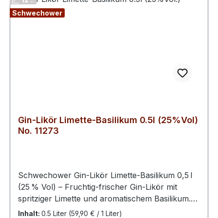
Schwechower
Gin-Likör Limette-Basilikum 0.5l (25%Vol)
No. 11273
Schwechower Gin‑Likör Limette‑Basilikum 0,5 l
(25 % Vol) – Fruchtig‑frischer Gin‑Likör mit
spritziger Limette und aromatischem Basilikum.
Diese aufregende Kombination sorgt für einen
Inhalt:
0.5 Liter
(59,90 € / 1 Liter)