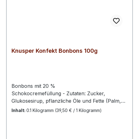
Knusper Konfekt Bonbons 100g
Bonbons mit 20 %
Schokocremefüllung - Zutaten: Zucker,
Glukosesirup, pflanzliche Öle und Fette (Palm,
Raps), fettarmes Kakaopulver, Vollmilchpulver,
Inhalt:
0.1 Kilogramm
(39,50 € / 1 Kilogramm)
Emulgator Soja- Lecithin, Säuerungsmittel
Zitronensäure, Aromen, Farbstoffe Beta Carotin,
Echtes Karmin, Ammoniak-Zuckerkulör,
Brillantblau FCF.Kann Haselnüsse enthalten.Bitte