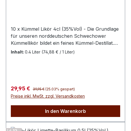
10 x Kümmel Likör 4cl (35%Vol) - Die Grundlage
für unseren norddeutschen Schwechower
Kümmellikör bildet ein feines Kümmel-Destillat.
Vollmundig-kräftig im Geschmack mit einer
Inhalt:
0.4 Liter
(74,88 € / 1 Liter)
leichten Süße – dadurch sanft und mild am
Gaumen. Zur Herstellung dieser
hochprozentigen Köstlichkeit verwenden wir nur
ausgesuchte Kümmelsamen, die sich durch ein
besonders intensives Aroma auszeichnen. Der
Regulärer Preis:
Verkaufspreis:
29,95 €
39,95 €
(25.03% gespart)
nordische Klassiker eignet sich hervorragend als
Preise inkl. MwSt. zzgl. Versandkosten
Digestif nach einem deftigen Essen oder als
kleiner Absacker für zwischendurch. Unser
In den Warenkorb
Kümmel wird entweder kalt getrunken oder als
Grundlage für Teepunsch (ein Grog-ähnliches
Heißgetränk) verwendet.
12 ..