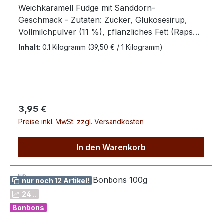
Weichkaramell Fudge mit Sanddorn-
Geschmack - Zutaten: Zucker, Glukosesirup,
Vollmilchpulver (11 %), pflanzliches Fett (Rapsöl,
vollständig gehärtetes Rapsöl), Bio-Sanddorn-
Inhalt:
0.1 Kilogramm
(39,50 € / 1 Kilogramm)
Fruchtpulver (1 %) (35 % Bio-Sanddorn, 65 %
Bio-Maltodextrin).Bitte kühl und trocken
lagern.100 g enthalten durchschn.: Energie 1727
kJ / 409 kcalFett 9,5 g davon ges. Fettsäuren 4,4
g Kohlenhydrate 78 g davon Zucker 65 g Eiweiß
Regulärer Preis:
3,95 €
2,9 g Salz 0,17 g
Preise inkl. MwSt. zzgl. Versandkosten
In den Warenkorb
nur noch 12 Artikel!
24 ..
Bonbons