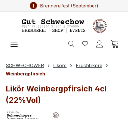
Brennereifest (September)
Zum Hauptinhalt springen
Ware
SCHWECHOWER
Liköre
Fruchtliköre
Weinbergpfirsich
Likör Weinbergpfirsich 4cl
(22%Vol)