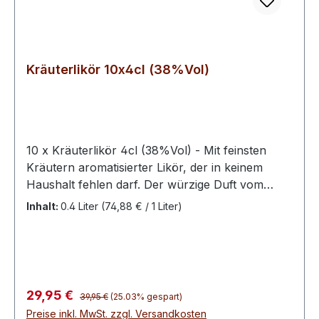
Kräuterlikör 10x4cl (38%Vol)
10 x Kräuterlikör 4cl (38%Vol) - Mit feinsten
Kräutern aromatisierter Likör, der in keinem
Haushalt fehlen darf. Der würzige Duft vom
Schwechower Kräuterlikör animiert die Sinne
Inhalt:
0.4 Liter
(74,88 € / 1 Liter)
und findet sein Ende kraftvoll am Gaumen. Ein
absoluter Klassiker. Er ist ungekühlt zu genießen.
Unser Kräuterlikör ist (ähnlich
unserem Kümmellikör) vor, während und nach
dem Essen genau das Richtige. Spirituosen aus
Regulärer Preis:
Verkaufspreis:
29,95 €
39,95 €
(25.03% gespart)
Kräutern haben eine lange Tradition. Sie zählen
Preise inkl. MwSt. zzgl. Versandkosten