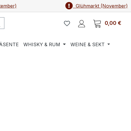
tember)
Glühmarkt (November)
0,00 €
Ware
ÄSENTE
WHISKY & RUM
WEINE & SEKT