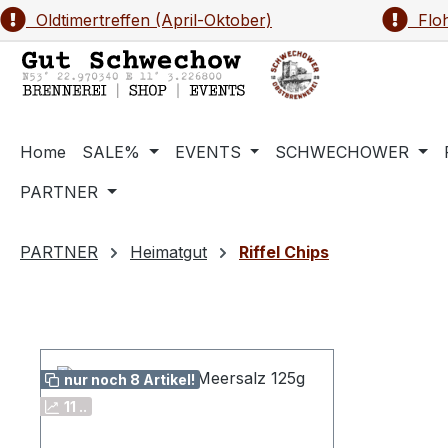
Oldtimertreffen (April-Oktober)
Floh
m Hauptinhalt springen
Zur Suche springen
Zur Hauptnavigation springen
Home
SALE%
EVENTS
SCHWECHOWER
PARTNER
PARTNER
Heimatgut
Riffel Chips
nur noch 8 Artikel!
11 ..