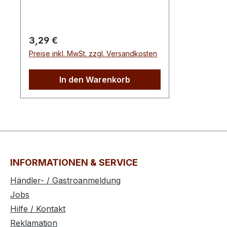
Kohlenhydrate 49g davon Zucker
0,6g Ballaststoffe 4,3g Eiweiß 4,9g
Salz 1,0g
Regulärer Preis:
3,29 €
Preise inkl. MwSt. zzgl. Versandkosten
In den Warenkorb
INFORMATIONEN & SERVICE
Händler- / Gastroanmeldung
Jobs
Hilfe / Kontakt
Reklamation