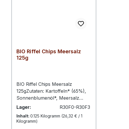
BIO Riffel Chips Meersalz
125g
BIO Riffel Chips Meersalz
125gZutaten: Kartoffeln* (65%),
Sonnenblumenöl*, Meersalz
(1%)aus biologischen Anbau
Lager:
R30F0-R30F3
Nährwerte pro 100g Energie 2303
Inhalt:
0.125 Kilogramm
(26,32 € / 1
kJ Energie 553 kcal Fett 37g
Kilogramm)
davon gesättigte Fettsäuren 3,2g