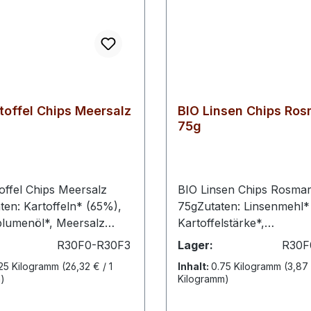
toffel Chips Meersalz
BIO Linsen Chips Ros
75g
offel Chips Meersalz
BIO Linsen Chips Rosmar
ten: Kartoffeln* (65%),
75gZutaten: Linsenmehl
lumenöl*, Meersalz
Kartoffelstärke*,
 biologischem
Sonnenblumenöl*,
R30F0-R30F3
Lager:
R30F
hrwerte pro
Kartoffelmehl*, Rosmari
125 Kilogramm
(26,32 € / 1
Inhalt:
0.75 Kilogramm
(3,87 
gie 2303 kJEnergie 553
5% (Maismehl*, Rosmari
)
Kilogramm)
 37g davon gesättigte
Zwiebel*, Meersalz, Kno
en 3,2gKohlenhydrate
schwarzer Pfeffer*, Kur