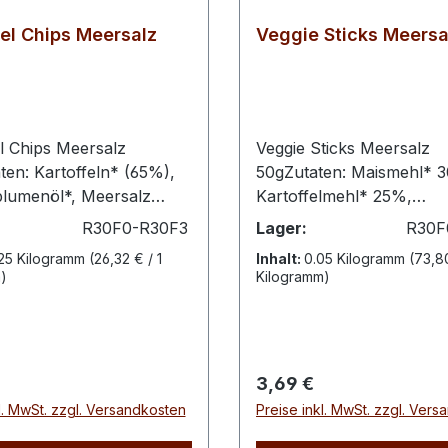
fel Chips Meersalz
Veggie Sticks Meersa
el Chips Meersalz
Veggie Sticks Meersalz
ten: Kartoffeln* (65%),
50gZutaten: Maismehl* 3
lumenöl*, Meersalz
Kartoffelmehl* 25%,
biologischen Anbau
Kartoffelstärke*, Maisstä
R30F0-R30F3
Lager:
R30F
e pro 100g Energie 2303
Reismehl*, Meersalz,
125 Kilogramm
(26,32 € / 1
Inhalt:
0.05 Kilogramm
(73,80
ie 553 kcal Fett 37g
Sonnenblumenöl*, Rohrz
)
Kilogramm)
sättigte Fettsäuren 3,2g
Spinatpulver* 2 %,
ydrate 49g davon Zucker
Tomatenpulver* 2 %, Ro
aststoffe 4,3g Eiweiß 4,9g
Pulver* 2 %, Kurkuma*. 
g
biologischem AnbauNäh
r Preis:
Regulärer Preis:
3,69 €
pro 100g Energie 2162 k
l. MwSt. zzgl. Versandkosten
Preise inkl. MwSt. zzgl. Ver
522 kcalFett 24g davon ge
Fettsäuren 3,0gKohlenhy