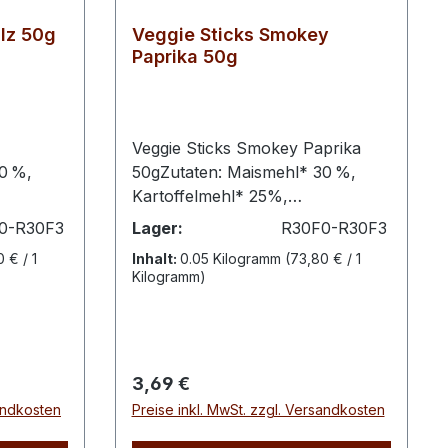
lz 50g
Veggie Sticks Smokey
Paprika 50g
Veggie Sticks Smokey Paprika
0 %,
50gZutaten: Maismehl* 30 %,
Kartoffelmehl* 25%,
rke*,
Kartoffelstärke*, Maisstärke*,
0-R30F3
Lager:
R30F0-R30F3
Reismehl*, Paprika-Gewürz
 € / 1
Inhalt:
0.05 Kilogramm
(73,80 € / 1
ucker*,
ungarische Art* 5 %
Kilogramm)
(geräuchertes Paprikapulver*
te-Bete-
24,5 %, Rohrzucker*, Meersalz,
*aus
Zwiebel*, rotes Paprikapulver*
rwerte
9 %, Knoblauch*, Kurkuma*,
Regulärer Preis:
3,69 €
JEnergie
Paprikaextrakt* (0,5 %)),
sandkosten
Preise inkl. MwSt. zzgl. Versandkosten
sättigte
Meersalz, Rohrzucker*,
drate
Spinatpulver* 2 %,