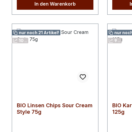
100gEnergie 2236 kJEnergie 537
In den Warenkorb
kcalFett 34g davon gesättigte
Fettsäuren 3,0gKohlenhydrate
49g davon Zucker
1,2gBallaststoffe 4,9gEiweiß
nur noch 21 Artikel!
nur noch
5,3gSalz 1,4g
10 ..
9 ..
BIO Linsen Chips Sour Cream
BIO Kar
Style 75g
125g