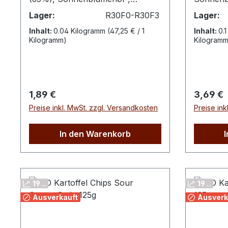
Meersalz (1%)*aus biologischem
1%.*aus 
Lager:
R30F0-R30F3
Lager:
AnbauNährwerte pro
AnbauNä
Inhalt:
0.04 Kilogramm
(47,25 € / 1
Inhalt:
0.
100gEnergie 2303 kJEnergie 553
100g:Ene
Kilogramm)
Kilogramm
kcalFett 37g davon gesättigte
kcalFett
Fettsäuren 3,2gKohlenhydrate
Fettsäur
49g davon Zucker
davon Zu
0,6gBallaststoffe 4,3gEiweiß
9,0gEiwe
Regulärer Preis:
Reguläre
1,89 €
3,69 €
4,9gSalz 1,0g
Preise inkl. MwSt. zzgl. Versandkosten
Preise ink
In den Warenkorb
19 ..
19 ..
Ausverkauft
Ausverk