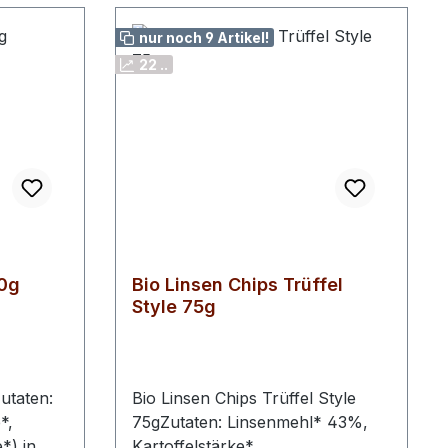
nur noch 9 Artikel!
22 ..
0g
Bio Linsen Chips Trüffel
Style 75g
utaten:
Bio Linsen Chips Trüffel Style
*,
75gZutaten: Linsenmehl* 43%,
*) in
Kartoffelstärke*,