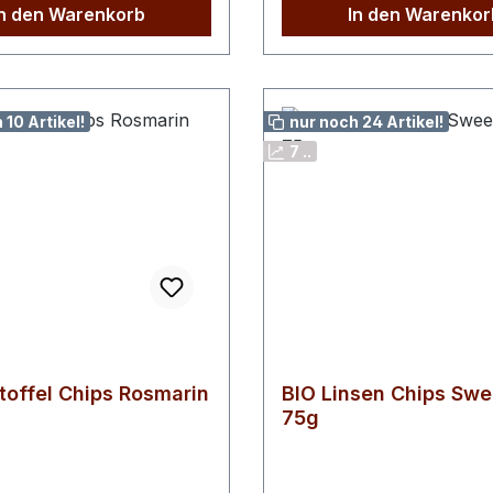
60g davon Zucker
In den Warenkorb
In den Warenkor
2,6gBallaststoffe 4,0gEiw
5,2gSalz 1,8g
 10 Artikel!
nur noch 24 Artikel!
7 ..
toffel Chips Rosmarin
BIO Linsen Chips Swee
75g