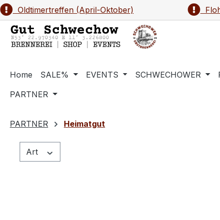
Oldtimertreffen (April-Oktober)
Floh
m Hauptinhalt springen
Zur Suche springen
Zur Hauptnavigation springen
Home
SALE%
EVENTS
SCHWECHOWER
PARTNER
PARTNER
Heimatgut
Art