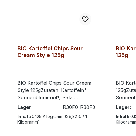
BIO Kartoffel Chips Sour
BIO Kar
Cream Style 125g
125g
BIO Kartoffel Chips Sour Cream
BIO Kart
Style 125gZutaten: Kartoffeln*,
125gZuta
Sonnenblumenöl*, Salz,
Sonnenb
Maissirup*, Zwiebelpulver*,
(1%)*aus
Lager:
R30F0-R30F3
Lager:
natürliches Aroma,
AnbauNä
Inhalt:
0.125 Kilogramm
(26,32 € / 1
Inhalt:
0.
Knoblauchpulver*, schwarzer
100gEner
Kilogramm)
Kilogramm
Pfeffer*, Schnittlauch*,
kcalFett
Liebstöckel*, natürliches
Fettsäur