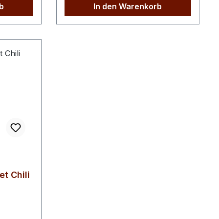
Tomatenpulver* 2 %, Rote-Bete-
b
In den Warenkorb
eiß
Pulver* 2 %, Kurkuma*,
Sonnenblumenöl*.*aus
biologischem AnbauNährwerte
pro 100g Energie 2162 kJEnergie
522 kcalFett 24g davon gesättigte
Fettsäuren 3,0gKohlenhydrate
60g davon Zucker
2,6gBallaststoffe 4,0gEiweiß
5,2gSalz 1,8g
t Chili