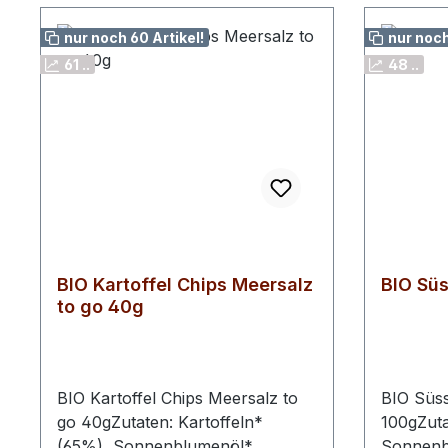
nur noch 60 Artikel!
nur noch
61 ..
48 ..
BIO Kartoffel Chips Meersalz
BIO Süs
to go 40g
BIO Kartoffel Chips Meersalz to
BIO Süss
go 40gZutaten: Kartoffeln*
100gZuta
(65%), Sonnenblumenöl*,
Sonnenbl