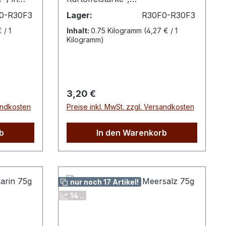
Sonnenblumenöl*,
0-R30F3
Lager:
R30F0-R30F3
alz 1%.
Kartoffelmehl*, natürliches
 / 1
Inhalt:
0.75 Kilogramm
(4,27 € / 1
Trüffelaroma* 5%, Meersalz,
Kilogramm)
Kurkuma*.*aus biologischem
gie 518
AnbauNährwerte pro
igte
100gEnergie 1885 kJEnergie 449
drate
kcal Fett 17g davon gesättigte
Regulärer Preis:
3,20 €
Fettsäuren 1,5gKohlenhydrate
sandkosten
Preise inkl. MwSt. zzgl. Versandkosten
iß
54g davon Zucker
11gBallaststoffe 3,3gEiweiß
10gSalz 1,7g
b
In den Warenkorb
nur noch 17 Artikel!
14 ..