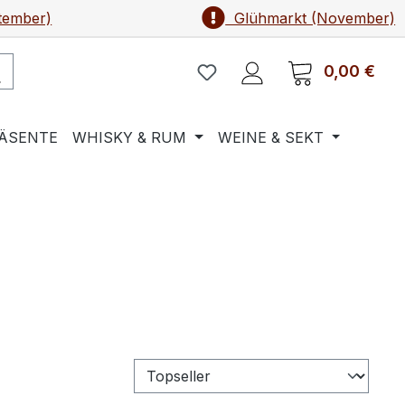
tember)
Glühmarkt (November)
0,00 €
Ware
ÄSENTE
WHISKY & RUM
WEINE & SEKT