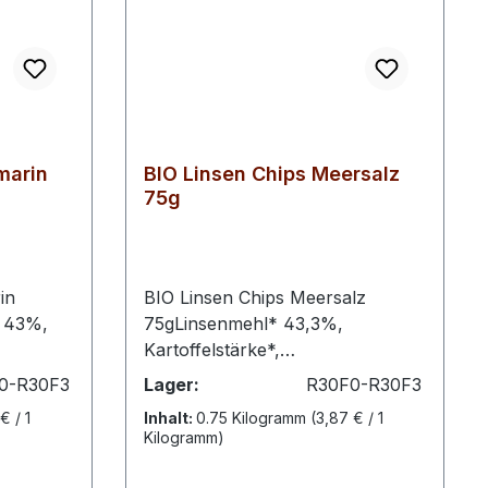
marin
BIO Linsen Chips Meersalz
75g
in
BIO Linsen Chips Meersalz
* 43%,
75gLinsenmehl* 43,3%,
Kartoffelstärke*,
Sonnenblumenöl*,
0-R30F3
Lager:
R30F0-R30F3
n Gewürz
Kartoffelmehl*, Meersalz 1,8%,
€ / 1
Inhalt:
0.75 Kilogramm
(3,87 € / 1
n*,
Kurkuma*.* aus biologischem
Kilogramm)
blauch*,
AnbauNährwerte pro
kuma*,
100gEnergie 1906 kJEnergie 454