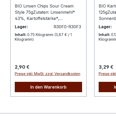
BIO Linsen Chips Sour Cream
BIO Kart
Style 75gZutaten: Linsenmehl*
125gZuta
43%, Kartoffelstärke*,
Sonnenb
Sonnenblumenöl*,
Dextrose
Lager:
R30F0-R30F3
Lager:
Kartoffelmehl*, Sour Cream
Tomaten
Inhalt:
0.75 Kilogramm
(3,87 € / 1
Inhalt:
0.
Gewürz 5% (Glukose*, Zwiebel*,
Knoblauc
Kilogramm)
Kilogramm
Salz, Maismehl*, geröstetes
Petersili
Zwiebelpulver*, Knoblauch*,
Thymian
Petersilie*, Tomate*, schwarzer
AnbauNä
Pfeffer*, Schnittlauch*,
100gEner
Regulärer Preis:
Reguläre
2,90 €
3,29 €
Sonnenblumenöl*,
kcalFett
Preise inkl. MwSt. zzgl. Versandkosten
Preise ink
Liebstöckelwurzel*), Meersalz,
Fettsäur
Kurkuma*. * aus biologischem
46g dav
AnbauNährwerte pro
1,9gBalla
In den Warenkorb
100gEnergie 1940 kJEnergie 465
5,0gSalz
kcalFett 19g davon gesättigte
Fettsäuren 1,7gKohlenhydrate 57g
davon Zucker 2,4gBallaststoffe