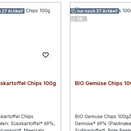
 27 Artikel!
nur noch 37 Artikel!
38 ..
skartoffel Chips 100g
BIO Gemüse Chips 10
kartoffel Chips
BIO Gemüse Chips 100gZ
ten: Süsskartoffel* 69%,
Gemüse* 69% (Pastinake
umenöl*, Meersalz
Süßkartoffel*, Rote Beete