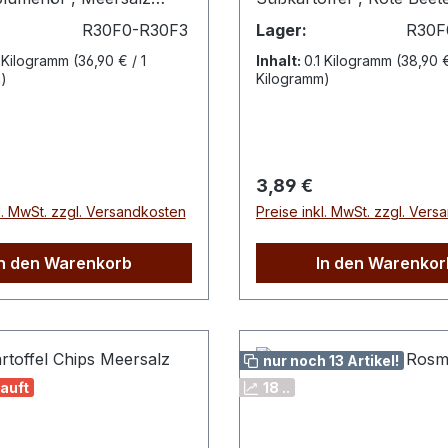
biologischem
veränderlichen Anteilen,
R30F0-R30F3
Lager:
R30F
hrwerte pro
Sonnenblumenöl*, Meers
1 Kilogramm
(36,90 € / 1
Inhalt:
0.1 Kilogramm
(38,90 €
rgie 2050kJEnergie 492
*aus biologischem
)
Kilogramm)
 30g davon gesättigte
AnbauNährwerte pro
en 3,5gKohlenhydrate 51g
100gEnergie 2165 kJEner
cker 33gBallaststoffe
kcalFett 36g davon gesätt
iß 4,7gSalz 1,0g
Fettsäuren 3,3gKohlenhy
r Preis:
Regulärer Preis:
3,89 €
36g davon Zucker
l. MwSt. zzgl. Versandkosten
Preise inkl. MwSt. zzgl. Ver
24gBallaststoffe 14gEiwe
5,1gSalz 1,0g
In den Warenkorb
In den Warenkor
nur noch 13 Artikel!
auft
18 ..