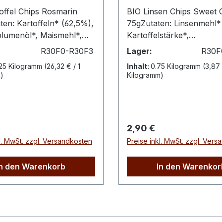
offel Chips Rosmarin
BIO Linsen Chips Sweet C
ten: Kartoffeln* (62,5%),
75gZutaten: Linsenmehl
lumenöl*, Maismehl*,
Kartoffelstärke*,
*, Salz, Zwiebelpulver*,
Sonnenblumenöl*,
R30F0-R30F3
Lager:
R30F
pulver*,
Kartoffelmehl*, Sweet Chi
125 Kilogramm
(26,32 € / 1
Inhalt:
0.75 Kilogramm
(3,87 
hpulver*, Oregano*,
Gewürz 5% (Tomate*, Ma
)
Kilogramm)
e*, Rosmarin*,
Salz, Süßholz*, Ingwer*,
**aus biologischem
Knoblauch*, Cayennepfef
hrwerte pro
schwarzer Pfeffer*, Kur
gie 2115 kJEnergie 508
Liebstöckelwurzel*,
r Preis:
Regulärer Preis:
2,90 €
 33g davon gesättigte
Sonnenblumenöl*,
l. MwSt. zzgl. Versandkosten
Preise inkl. MwSt. zzgl. Ver
en 2,8gKohlenhydrate
Paprikaextrakt*,
on Zucker
Zitronenextrakt*), Meers
ststoffe 5,5gEiweiß
Kurkuma*.* aus biologis
In den Warenkorb
In den Warenkor
 1,2g
AnbauNährwerte pro 10
Energie 1942 kJ Energie 
Fett 19g davon gesättigte
Fettsäuren 1,6g Kohlenhy