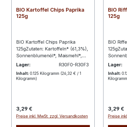
BIO Kartoffel Chips Paprika
BIO Rif
125g
125g
BIO Kartoffel Chips Paprika
BIO Riff
125gZutaten: Kartoffeln* (61,3%),
125gZuta
Sonnenblumenöl*, Maismehl*,
Sonnenb
Paprikapulver* (1,6%), Salz,
(1%)aus 
Lager:
R30F0-R30F3
Lager:
Zwiebelpulver*,
Nährwert
Inhalt:
0.125 Kilogramm
(26,32 € / 1
Inhalt:
0.
Knoblauchpulver*,
kJ Energ
Kilogramm)
Kilogramm
Tomatenpulver*,
davon ge
Cayennepfeffer*, geräuchertes
Kohlenh
Salz (Salz, Rauch),
0,6g Ball
Ingwerpulver*,
Salz 1,0
Regulärer Preis:
Reguläre
3,29 €
3,29 €
Liebstöckelwurzel*, weißer
Preise inkl. MwSt. zzgl. Versandkosten
Preise ink
Pfeffer* *aus biologischem
AnbauNährwerte pro