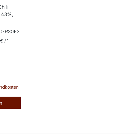
hili
* 43%,
0-R30F3
li
€ / 1
ismehl*,
fer*,
kuma*,
sandkosten
alz,
chem
b
0g
452 kcal
drate