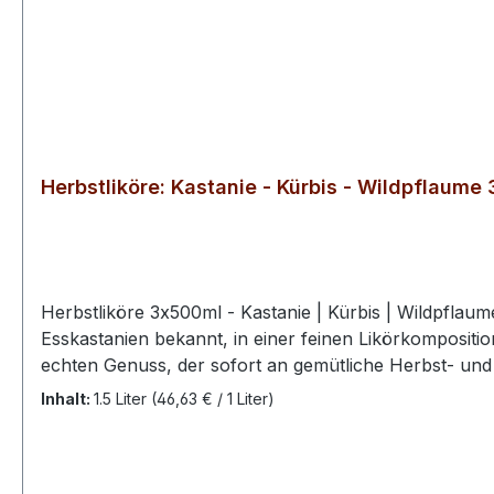
Herbstliköre: Kastanie - Kürbis - Wildpflaume 3
Herbstliköre 3x500ml - Kastanie | Kürbis | Wildpflau
Esskastanien bekannt, in einer feinen Likörkomposit
echten Genuss, der sofort an gemütliche Herbst- und
Hokkaido-Kürbis mit fruchtiger Orange zu einer außergewöhnlichen Likörspezialität. Die natürliche
Inhalt:
1.5 Liter
(46,63 € / 1 Liter)
Zitrusakzente und schaffen ein harmonisches Geschm
Wildpflaumenlikör - Ein feinherbes Aroma nach ernter
bei dem sich die Sinne einig sind: Das ist wahrer Genu