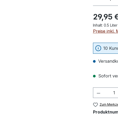
Regulärer Pr
29,95 
Inhalt:
0.5 Lite
Preise inkl.
10 Kund
Versandko
Sofort ver
Produkt 
Zum Merkze
Produktnu