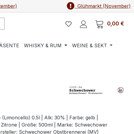
tember)
Glühmarkt (November)
0,00 €
Ware
ÄSENTE
WHISKY & RUM
WEINE & SEKT
 (Limoncello) 0.5l | Alk: 30% | Farbe: gelb |
Zitrone | Größe: 500ml | Marke: Schwechower
Hersteller: Schwechower Obstbrennerei (MV)