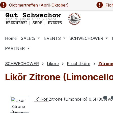
Oldtimertreffen (April-Oktober)
Floh
m Hauptinhalt springen
Zur Suche springen
Zur Hauptnavigation springen
Home
SALE%
EVENTS
SCHWECHOWER
PARTNER
SCHWECHOWER
Liköre
Fruchtliköre
Zitron
Likör Zitrone (Limoncell
Bildergalerie überspringen
82 ..
Schwechower