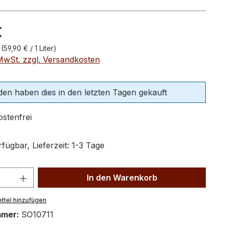
eis:
€
r
(59,90 € / 1 Liter)
 MwSt. zzgl. Versandkosten
en haben dies in den letzten Tagen gekauft
stenfrei
fügbar, Lieferzeit: 1-3 Tage
Anzahl: Gib den gewünschten Wert ein 
In den Warenkorb
ttel hinzufügen
mmer:
SO10711