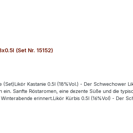
x0.5l (Set Nr. 15152)
me (Set)Likör Kastanie 0.5l (18%Vol.) - Der Schwechower 
ion ein. Sanfte Röstaromen, eine dezente Süße und die typ
 Winterabende erinnert.Likör Kürbis 0.5l (16%Vol) - Der 
 Süße und nussige Note des Kürbisses treffen auf frische
ackserlebnis voller Wärme und Eleganz.Likör Wildpflaume
eifen Pflaumen trifft bei unserem Wild-Pflaumenlikör auf 
ss.