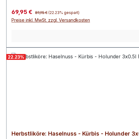
Regulärer Preis:
Verkaufspreis:
69,95 €
89,95 €
(22.23% gespart)
Preise inkl. MwSt. zzgl. Versandkosten
22.23
%
Herbstliköre: Haselnuss - Kürbis - Holunder 3x0