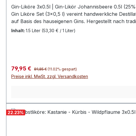
Gin-Liköre 3x0.5l | Gin-Likör Johannisbeere 0.5l (
Gin Liköre Set (3×0,5 l) vereint handwerkliche Destil
auf Basis des hauseigenen Gins. Hergestellt nach tra
für ein harmonisches Geschmackserlebnis, das sowohl
Inhalt:
1.5 Liter
(53,30 € / 1 Liter)
London Dry Gin 1229, der mit klassischen Wacholder
Durch die Veredelung mit hochwertigen Früchten ent
Vordergrund stehen, während der typische Gin-Charakt
leicht süßen Nuancen, die sich ideal als Digestif, auf 
Brennerei steht dabei für echte Handarbeit, ausgewäh
Regulärer Preis:
Verkaufspreis:
79,95 €
89,85 €
(11.02% gespart)
den eigenen Genussmoment – das Schwechower Gin-Likö
Preise inkl. MwSt. zzgl. Versandkosten
Interpretationen zu entdecken.
22.23
%