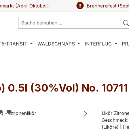
markt (April-Oktober)
Brennereifest (Sep
F5-TRANSIT
WALDSCHNAPS
INTERFLUG
PR
e
o) 0.5l (30%Vol) No. 10711
Likör Zitrone
Geschmack: 
(Liköre) | 