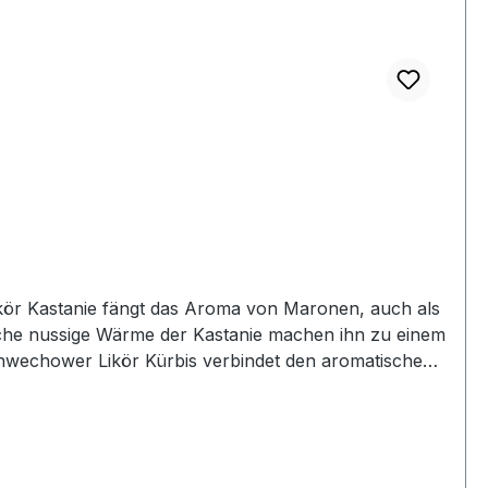
Likör Kastanie fängt das Aroma von Maronen, auch als
ische nussige Wärme der Kastanie machen ihn zu einem
Schwechower Likör Kürbis verbindet den aromatischen
 0.5l (22%Vol) - Schwechows bester
ausgewogene Süße. Ein aufregender, taffer Charakter,