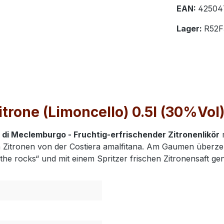
EAN:
42504
Lager:
R52F
trone (Limoncello) 0.5l (30%Vol)
o di Meclemburgo - Fruchtig-erfrischender Zitronenlikör
m
n Zitronen von der Costiera amalfitana. Am Gaumen überze
the rocks“ und mit einem Spritzer frischen Zitronensaft ge