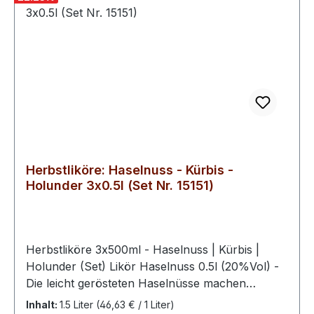
Zitrusakzente und schaffen ein harmonisches
Geschmackserlebnis voller Wärme und
Eleganz.Likör Wildpflaume 0.5l (22%Vol) -
Schwechows bester Wildpflaumenlikör - Ein
feinherbes Aroma nach erntereifen Pflaumen
trifft bei unserem Wild-Pflaumenlikör auf
ausgewogene Süße. Ein aufregender, taffer
Charakter, bei dem sich die Sinne einig sind: Das
ist wahrer Genuss.
Herbstliköre: Haselnuss - Kürbis -
Holunder 3x0.5l (Set Nr. 15151)
Herbstliköre 3x500ml - Haselnuss | Kürbis |
Holunder (Set) Likör Haselnuss 0.5l (20%Vol) -
Die leicht gerösteten Haselnüsse machen
unseren Haselnusslikör besonders mild und
Inhalt:
1.5 Liter
(46,63 € / 1 Liter)