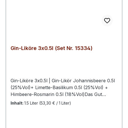
Gin-Liköre 3x0.5l (Set Nr. 15334)
Gin-Liköre 3x0.5l | Gin-Likör Johannisbeere 0.5l
(25%Vol)+ Limette-Basilikum 0.5l (25%Vol) +
Himbeere-Rosmarin 0.5l (18%Vol)Das Gut
Schwechow Schwechower Gin Liköre Set
Inhalt:
1.5 Liter
(53,30 € / 1 Liter)
(3×0,5 l) vereint handwerkliche
Destillationskunst mit fruchtig-aromatischem
Genuss und bietet eine vielseitige Auswahl an