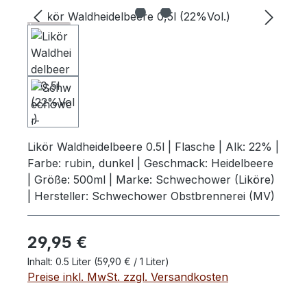
Bildergalerie überspringen
159 ..
Schwechower
Likör Waldheidelbeere 0.5l | Flasche | Alk: 22% |
Farbe: rubin, dunkel | Geschmack: Heidelbeere
| Größe: 500ml | Marke: Schwechower (Liköre)
| Hersteller: Schwechower Obstbrennerei (MV)
Regulärer Preis:
29,95 €
Inhalt:
0.5 Liter
(59,90 € / 1 Liter)
Preise inkl. MwSt. zzgl. Versandkosten