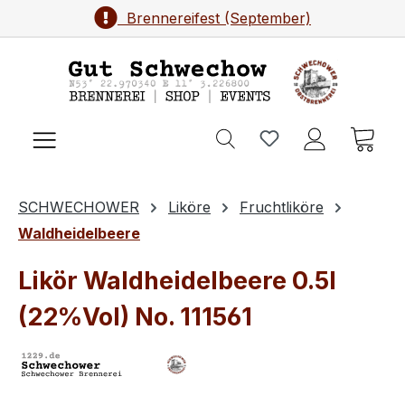
Brennereifest (September)
Zum Hauptinhalt springen
Ware
SCHWECHOWER
Liköre
Fruchtliköre
Waldheidelbeere
Likör Waldheidelbeere 0.5l
(22%Vol) No. 111561