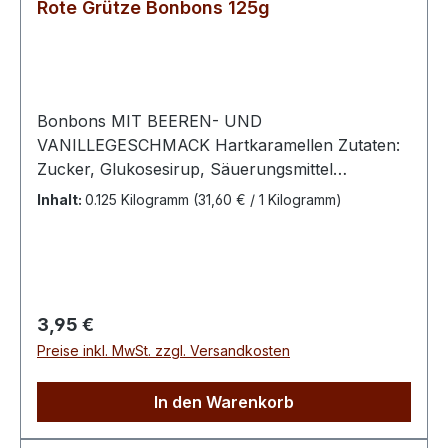
Rote Grütze Bonbons 125g
Bonbons MIT BEEREN- UND
VANILLEGESCHMACK Hartkaramellen Zutaten:
Zucker, Glukosesirup, Säuerungsmittel
Zitronensäure, Aromen, Farbstoffe Beta Carotin,
Inhalt:
0.125 Kilogramm
(31,60 € / 1 Kilogramm)
Anthocyane (pflanzlich), Brillantblau FCF100 g
enthalten durchschnittlich:Energie 1634,1 kJ /
384,5 kcalFett 0,1 g davon gesättigte Fettsäuren
0,1 gKohlenhydrate 96,1 g davon Zucker 69
gEiweiß 0,1 gSalz 0,1 g
Regulärer Preis:
3,95 €
Preise inkl. MwSt. zzgl. Versandkosten
In den Warenkorb