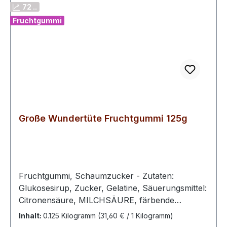
72 ..
Fruchtgummi
Große Wundertüte Fruchtgummi 125g
Fruchtgummi, Schaumzucker - Zutaten:
Glukosesirup, Zucker, Gelatine, Säuerungsmittel:
Citronensäure, MILCHSÄURE, färbende
Lebensmittel (Schwarze Johannisbeere,
Inhalt:
0.125 Kilogramm
(31,60 € / 1 Kilogramm)
Paprika, Karotte, Curcuma, Spirulina,