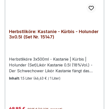
dieser mit einer besonders eleganten, fruchtigen
und aromatischen Persönlichkeit. Ein wahrer
Beeren-Zauber.
Herbstliköre: Kastanie - Kürbis - Holunder
3x0.5l (Set Nr. 15147)
Herbstliköre 3x500ml - Kastanie | Kürbis |
Holunder (Set)Likör Kastanie 0.5l (18%Vol.) -
Der Schwechower Likör Kastanie fängt das
Aroma von Maronen, auch als Esskastanien
Inhalt:
1.5 Liter
(46,63 € / 1 Liter)
bekannt, in einer feinen Likörkomposition ein.
Sanfte Röstaromen, eine dezente Süße und die
typische nussige Wärme der Kastanie machen
ihn zu einem echten Genuss, der sofort an
gemütliche Herbst- und Winterabende
Regulärer Preis:
Verkaufspreis:
69,95 €