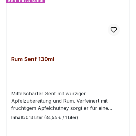
Senf mit Alkohol
Rum Senf 130ml
Mittelscharfer Senf mit würziger
Apfelzubereitung und Rum. Verfeinert mit
fruchtigem Apfelchutney sorgt er für eine
besonders samtweiche Note. Ideal für Wild-,
Inhalt:
0.13 Liter
(34,54 € / 1 Liter)
Braten- und Saucengerichte.
Geschmacksrichtung: pikant/fruchtig Füllmenge: