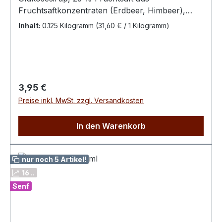
Fruchtsaftkonzentraten (Erdbeer, Himbeer),
Zucker, Gelatine, Säuerungsmittel:
Inhalt:
0.125 Kilogramm
(31,60 € / 1 Kilogramm)
Citronensäure, Aroma, färbende Lebensmittel
(Rote Bete), Überzugsmittel: Bienenwachs, weiß
und gelb, Carnaubawachs100 g enthalten
durchschnittlich:Energie 1433 kJ / 337 kcalFett
0,1 g davon gesättigte Fettsäuren 0,1
Regulärer Preis:
3,95 €
gKohlenhydrate 77 g davon Zucker 44 gEiweiß 6
Preise inkl. MwSt. zzgl. Versandkosten
g Salz 0,2 g
In den Warenkorb
nur noch 5 Artikel!
16 ..
Senf