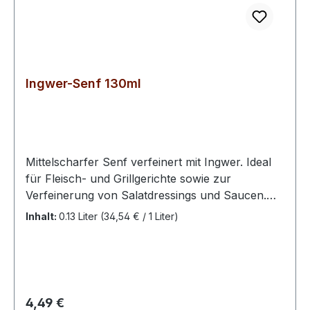
Ingwer-Senf 130ml
Mittelscharfer Senf verfeinert mit Ingwer. Ideal
für Fleisch- und Grillgerichte sowie zur
Verfeinerung von Salatdressings und Saucen.
Geschmacksrichtung: fruchtig, mittelscharf
Inhalt:
0.13 Liter
(34,54 € / 1 Liter)
Füllmenge: 130 ml 100 g enthalten
durchschnittlich: Energie: 397 kJ / 95 kcal Fett:
2,2 g davon gesättigte Fettsäuren: 0,1 g
Kohlenhydrate: 14,9 g davon Zucker: 14,3 g
Eiweiß: 4,2 g Salz: 2,1 g Zutaten: Natürliches
Regulärer Preis:
4,49 €