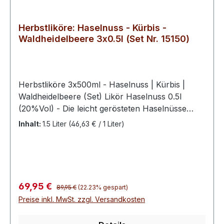
Der Holunder-Likör schmeckt pur sowie als
Schuss in Sekt und Co.
Herbstliköre: Haselnuss - Kürbis -
Waldheidelbeere 3x0.5l (Set Nr. 15150)
Herbstliköre 3x500ml - Haselnuss | Kürbis |
Waldheidelbeere (Set) Likör Haselnuss 0.5l
(20%Vol) - Die leicht gerösteten Haselnüsse
machen unseren Haselnusslikör besonders mild
Inhalt:
1.5 Liter
(46,63 € / 1 Liter)
und lecker. Dieser wird durch den Geschmack
von gerösteten Haselnüssen und ein wenig
Schokolade zu einem ganz besonderem
Geschmackserlebnis für alle Nussliebhaber.
Likör Kürbis 0.5l (16%Vol) - Der Schwechower
Regulärer Preis:
Verkaufspreis:
69,95 €
89,95 €
(22.23% gespart)
Likör Kürbis verbindet den aromatischen
Preise inkl. MwSt. zzgl. Versandkosten
Hokkaido-Kürbis mit fruchtiger Orange zu einer
außergewöhnlichen Likörspezialität. Die