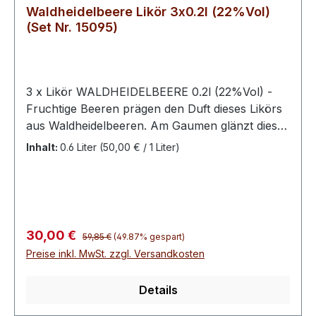
Waldheidelbeere Likör 3x0.2l (22%Vol)
(Set Nr. 15095)
3 x Likör WALDHEIDELBEERE 0.2l (22%Vol) -
Fruchtige Beeren prägen den Duft dieses Likörs
aus Waldheidelbeeren. Am Gaumen glänzt dieser
mit einer besonders eleganten, fruchtigen und
Inhalt:
0.6 Liter
(50,00 € / 1 Liter)
aromatischen Persönlichkeit. Ein wahrer Beeren-
Zauber. Die Heidelbeere (Vaccinium myrtillus)
wird je nach Region auch Blaubeere,
Schwarzbeere, Mollbeere, Wildbeere,
Waldbeere, Bickbeere, Moosbeere oder
Regulärer Preis:
Verkaufspreis:
30,00 €
59,85 €
(49.87% gespart)
Heubeere genannt. Sie stammt aus der Familie
Preise inkl. MwSt. zzgl. Versandkosten
der Heidekrautgewächse. In Schwechow werden
die Beeren sorgfältig zu Likör verarbeitet und
Details
per Hand abgefüllt.