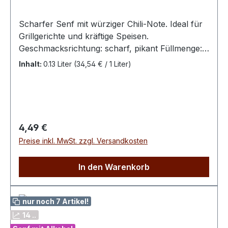
Scharfer Senf mit würziger Chili-Note. Ideal für
Grillgerichte und kräftige Speisen.
Geschmacksrichtung: scharf, pikant Füllmenge:
130 ml 100 g enthalten durchschnittlich: Energie:
Inhalt:
0.13 Liter
(34,54 € / 1 Liter)
347 kJ / 83 kcal Fett: 4,7 g Kohlenhydrate: 4,0 g
Eiweiß: 5,0 g Salz: 2,0 g Zutaten: Senf, Chili,
Kurkuma, schwarzer Pfeffer, Branntweinessig,
Kalahari-Salz, Zucker Nach dem Öffnen kühl
lagern.
Regulärer Preis:
4,49 €
Preise inkl. MwSt. zzgl. Versandkosten
In den Warenkorb
nur noch 7 Artikel!
14 ..