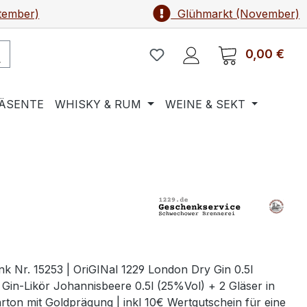
tember)
Glühmarkt (November)
0,00 €
Ware
ÄSENTE
WHISKY & RUM
WEINE & SEKT
k Nr. 15253 | OriGINal 1229 London Dry Gin 0.5l
Gin-Likör Johannisbeere 0.5l (25%Vol) + 2 Gläser in
ton mit Goldprägung | inkl 10€ Wertgutschein für eine