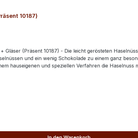
Präsent 10187)
Gläser (Präsent 10187) - Die leicht gerösteten Haselnüss
selnüssen und ein wenig Schokolade zu einem ganz besond
em hauseigenen und speziellen Verfahren die Haselnuss mi
wird vor allem bei nicht-Schnaps-Trinkern immer beliebter.
 ferne Erinnerungen.
In den Warenkorb