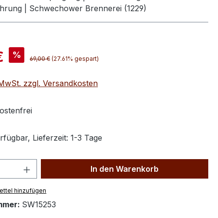
hrung | Schwechower Brennerei (1229)
is:
€
%
Regulärer Preis:
69,00 €
(27.61% gespart)
. MwSt. zzgl. Versandkosten
stenfrei
fügbar, Lieferzeit: 1-3 Tage
 Anzahl: Gib den gewünschten Wert ein 
In den Warenkorb
ttel hinzufügen
mmer:
SW15253