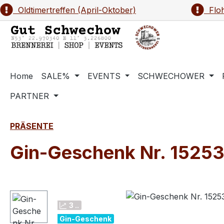
Oldtimertreffen (April-Oktober)
Floh
m Hauptinhalt springen
Zur Suche springen
Zur Hauptnavigation springen
Home
SALE%
EVENTS
SCHWECHOWER
PARTNER
PRÄSENTE
Gin-Geschenk Nr. 15253
Bildergalerie überspringen
3 ..
Gin-Geschenk