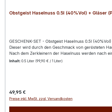
Obstgeist Haselnuss 0.5l (40%Vol) + Gläser (
GESCHENK-SET - Obstgeist Haselnuss 0.5l (40%Vol) + 
Dieser wird durch den Geschmack von gerösteten Ha
Nach dem Zerkleinern der Haselnuss werden nach ein
Haselnussgeist ist eine richtige Modespirituose und 
Inhalt:
0.5 Liter
(99,90 € / 1 Liter)
leichte Geschmack nach Schokolade weckt fast sogar
Regulärer Preis:
49,95 €
Preise inkl. MwSt. zzgl. Versandkosten