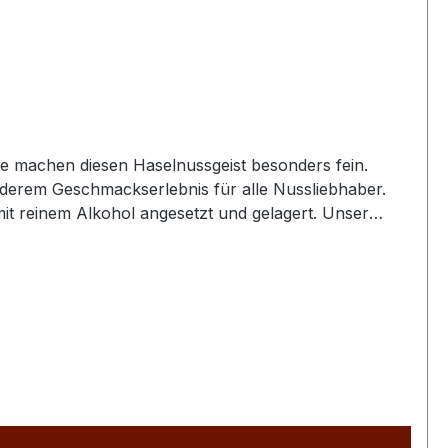
e machen diesen Haselnussgeist besonders fein.
erem Geschmackserlebnis für alle Nussliebhaber.
t reinem Alkohol angesetzt und gelagert. Unser
 Die feinen Nuancen der gerösteten Haselnüsse und der