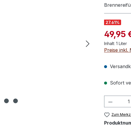
Brennereifü
27.61
%
Verkaufspre
49,95 
Inhalt:
1 Liter
Preise inkl
Versandko
Sofort ver
Produkt
Zum Merkze
Produktnu