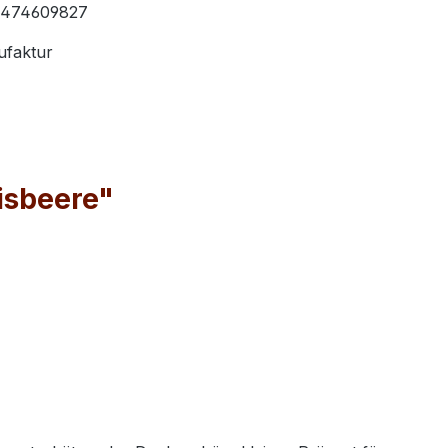
474609827
faktur
isbeere"