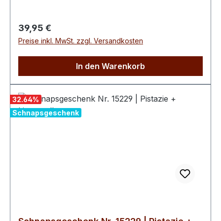
Textur. Am besten eisgekühlt, „on the rocks“
und mit einem Spritzer frischen Zitronensaft
Regulärer Preis:
39,95 €
genießen.
Preise inkl. MwSt. zzgl. Versandkosten
In den Warenkorb
32.64
%
Schnapsgeschenk