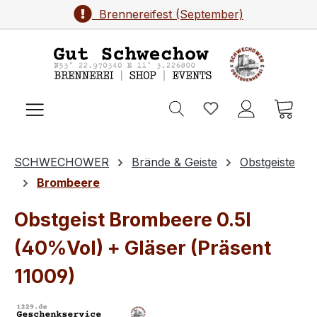
Brennereifest (September)
Zum Hauptinhalt springen
Ware
SCHWECHOWER
Brände & Geiste
Obstgeiste
Brombeere
Obstgeist Brombeere 0.5l
(40%Vol) + Gläser (Präsent
11009)