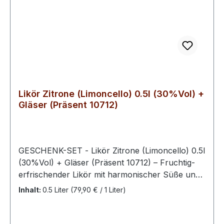
Likör Zitrone (Limoncello) 0.5l (30%Vol) +
Gläser (Präsent 10712)
GESCHENK-SET - Likör Zitrone (Limoncello) 0.5l
(30%Vol) + Gläser (Präsent 10712) – Fruchtig-
erfrischender Likör mit harmonischer Süße und
angenehmer Säurenote. Leuchtend gelb im Glas
Inhalt:
0.5 Liter
(79,90 € / 1 Liter)
und herrlich duftend nach reifen Zitronen. Am
Gaumen überzeugt er mit seinem intensiv
zitronigen Geschmack und seiner seidig weichen