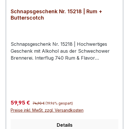
Schnapsgeschenk Nr. 15218 | Rum +
Butterscotch
Schnapsgeschenk Nr. 15218 | Hochwertiges
Geschenk mit Alkohol aus der Schwechower
Brennerei. Interflug 740 Rum & Flavor
(Spirituose) 0.5l (42%Vol)Interflug 750
Butterscotch Likör 0.5l (18%Vol)2
hochwertige Schwechower
BouquetgläserGeschenkkarton mit
Goldprägunginkl. 10€ Wertgutschein für eine
BrennereiführungSchnapsgeschenke der
Regulärer Preis:
Verkaufspreis:
59,95 €
74,90 €
(19.96% gespart)
Schwechower ObstbrennereiDie
Preise inkl. MwSt. zzgl. Versandkosten
Schnapsgeschenke der Schwechower
Obstbrennerei vereinen handwerkliche
Details
Destillationskunst aus Mecklenburg-