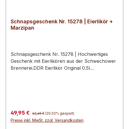
Schnapsgeschenk Nr. 15278 | Eierlikör +
Marzipan
Schnapsgeschenk Nr. 15278 | Hochwertiges
Geschenk mit Eierlikören aus der Schwechower
Brennerei.DDR Eierlikör Original 0.5l
(18%Vol)Eierlikör mit Marzipan 0.5l (20%Vol)2
hochwertige Schwechower
BouquetgläserGeschenkkarton mit
Goldprägunginkl. 10€ Wertgutschein für eine
BrennereiführungUnsere Schnapsgeschenke
sind eine geschmackvolle Aufmerksamkeit für
Regulärer Preis:
Verkaufspreis:
49,95 €
62,45 €
(20.02% gespart)
viele Gelegenheiten. Sie eignen sich ideal als
Preise inkl. MwSt. zzgl. Versandkosten
wertschätzendes Dankeschön, kleines Präsent