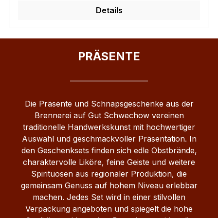
für Kunden oder Kollegen, Mitbringsel zu
Details
Einladungen oder Ergänzung zu einem
Geschenkset. Durch ihre hochwertige
Aufmachung und die feinen Spirituosen sind sie
ein passendes Geschenk für alle, die Qualität und
PRÄSENTE
Genuss schätzen.
Die Präsente und Schnapsgeschenke aus der
Brennerei auf Gut Schwechow vereinen
traditionelle Handwerkskunst mit hochwertiger
Auswahl und geschmackvoller Präsentation. In
den Geschenksets finden sich edle Obstbrände,
charaktervolle Liköre, feine Geiste und weitere
Spirituosen aus regionaler Produktion, die
gemeinsam Genuss auf hohem Niveau erlebbar
machen. Jedes Set wird in einer stilvollen
Verpackung angeboten und spiegelt die hohe