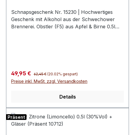
Bahnhofstraße 17, 29553 Bienenbüttel
Schnapsgeschenk Nr. 15230 | Hochwertiges
Geschenk mit Alkohol aus der Schwechower
Brennerei. Obstler (F5) aus Apfel & Birne 0.5l
(38%Vol)Interflug Butterscotch Likör 0.5l
(18%Vol)2 hochwertige Schwechower
BouquetgläserGeschenkkarton mit
Goldprägunginkl. 10€ Wertgutschein für eine
BrennereiführungUnsere Schnapsgeschenke
sind eine geschmackvolle Aufmerksamkeit für
Regulärer Preis:
Verkaufspreis:
49,95 €
62,45 €
(20.02% gespart)
viele Gelegenheiten. Sie eignen sich ideal als
Preise inkl. MwSt. zzgl. Versandkosten
wertschätzendes Dankeschön, kleines Präsent
für Kunden oder Kollegen, Mitbringsel zu
Details
Einladungen oder Ergänzung zu einem
Geschenkset. Durch ihre hochwertige
Aufmachung und die feinen Spirituosen sind sie
Präsent
ein passendes Geschenk für alle, die Qualität und
Genuss schätzen.