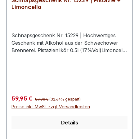
Schnapsgeschenk Nr. 15229 | Pistazie +
Limoncello
Schnapsgeschenk Nr. 15229 | Hochwertiges
Geschenk mit Alkohol aus der Schwechower
Brennerei. Pistazienlikör 0.5l (17%Vol)Limoncello
Zitronen Likör 0.5l (30%Vol)2
hochwertige Schwechower
BouquetgläserGeschenkkarton mit
Goldprägunginkl. 10€ Wertgutschein für eine
BrennereiführungSchnapsgeschenke der
Schwechower ObstbrennereiDie
Regulärer Preis:
Verkaufspreis:
59,95 €
89,00 €
(32.64% gespart)
Schnapsgeschenke der Schwechower
Preise inkl. MwSt. zzgl. Versandkosten
Obstbrennerei vereinen handwerkliche
Destillationskunst aus Mecklenburg-
Details
Vorpommern mit hochwertiger Präsentation. Auf
dem historischen Gut Schwechow entstehen