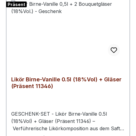
edle Obstbrände, Liköre, Geiste und
Präsent
Spezialitäten, die in geschmackvoll gestalteten
Geschenksets zusammengestellt werden.Die
Schwechower Obstbrennerei steht für
handwerkliche Qualität, Nachhaltigkeit und den
verantwortungsvollen Umgang mit regionalen
Ressourcen. Die Geschenksets verkörpern diese
Werte und bieten eine erlesene Auswahl an
Spirituosen, die für echten norddeutschen
Genuss stehen.
Likör Birne-Vanille 0.5l (18%Vol) + Gläser
(Präsent 11346)
GESCHENK-SET - Likör Birne-Vanille 0.5l
(18%Vol) + Gläser (Präsent 11346) –
Verführerische Likörkomposition aus dem Saft
vollreifer Birnen – verfeinert mit einem Hauch