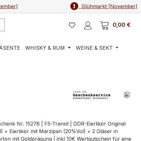
tember)
Glühmarkt (November)
0,00 €
Ware
ÄSENTE
WHISKY & RUM
WEINE & SEKT
n
henk Nr. 15278 | F5-Transit | DDR-Eierlikör Original
) + Eierlikör mit Marzipan (20%Vol) + 2 Gläser in
ton mit Goldprägung | inkl 10€ Wertgutschein für eine