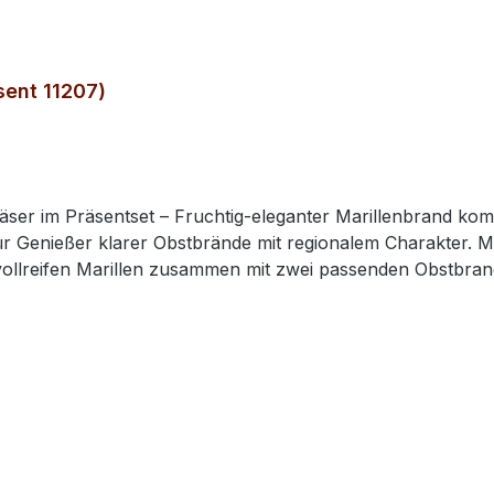
sent 11207)
äser im Präsentset – Fruchtig‑eleganter Marillenbrand kom
brände mit regionalem Charakter. Mit dem Schwechower Marille Obstbrand Präsentset