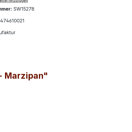
ttel hinzufügen
mmer:
SW15278
474610021
faktur
 + Marzipan"