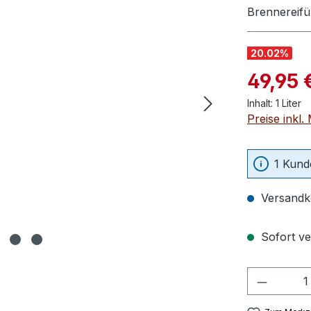
Brennereifü
20.02
%
Verkaufspre
49,95 
Inhalt:
1 Liter
Preise inkl
1 Kund
Versandko
Sofort ver
Produkt