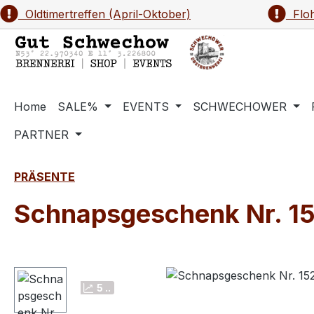
Oldtimertreffen (April-Oktober)
Floh
m Hauptinhalt springen
Zur Suche springen
Zur Hauptnavigation springen
Home
SALE%
EVENTS
SCHWECHOWER
PARTNER
PRÄSENTE
Schnapsgeschenk Nr. 152
Bildergalerie überspringen
5 ..