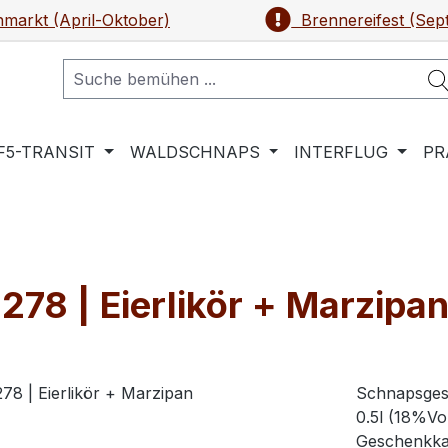
markt (April-Oktober)
Brennereifest (Sep
F5-TRANSIT
WALDSCHNAPS
INTERFLUG
PR
78 | Eierlikör + Marzipa
Schnapsgesc
0.5l (18%Vol
Geschenkkar