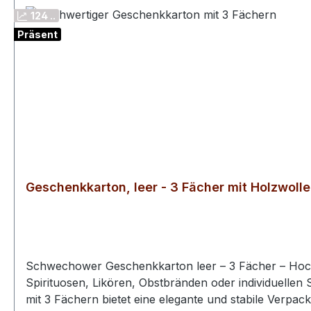
Produktgalerie überspringen
124 ..
Präsent
Geschenkkarton, leer - 3 Fächer mit Holzwolle
Schwechower Geschenkkarton leer – 3 Fächer – Hochwe
Spirituosen, Likören, Obstbränden oder individuellen Sets. Perfekt 
mit 3 Fächern bietet eine elegante und stabile Verpackungslösung für deine Lieblingsspirituosen. Ob du ein individuelles Präsentset für Freunde, Familie oder