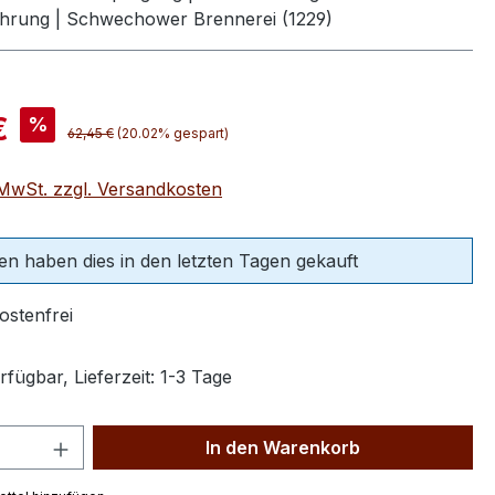
hrung | Schwechower Brennerei (1229)
is:
€
%
Regulärer Preis:
62,45 €
(20.02% gespart)
. MwSt. zzgl. Versandkosten
en haben dies in den letzten Tagen gekauft
stenfrei
fügbar, Lieferzeit: 1-3 Tage
 Anzahl: Gib den gewünschten Wert ein 
In den Warenkorb