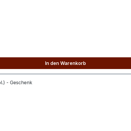
htest – dieser Geschenk‑ und Präsentkarton ist die perfekte
In den Warenkorb