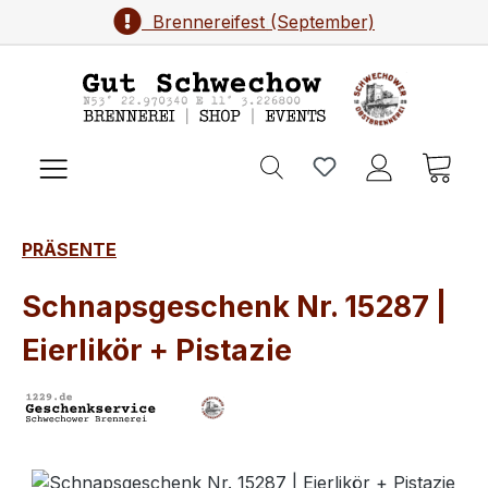
Brennereifest (September)
Zum Hauptinhalt springen
Ware
PRÄSENTE
Schnapsgeschenk Nr. 15287 |
Eierlikör + Pistazie
Bildergalerie überspringen