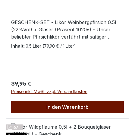
GESCHENK-SET - Likör Weinbergpfirsich 0.5l
(22%Vol) + Gläser (Präsent 10206) - Unser
beliebter Pfirsichlikör verführt mit saftiger
Frucht. Gegenüber anderen Pfirsichsorten ist
Inhalt:
0.5 Liter
(79,90 € / 1 Liter)
diese nur mit einer leichten Süße aber einem
stärkeren Aroma geprägt. Eine Delikatesse für
Feinschmecker. Weinbergpfirsiche werden
wegen ihrer auffallend roten Früchte oft auch
als "Blutpfirsiche" bezeichnet. Aus feinen, reifen
Regulärer Preis:
39,95 €
Weinbergpfirsichen machen wir zum Ende der
Preise inkl. MwSt. zzgl. Versandkosten
Saison unseren beliebten Weinbergpfirsisch-
Likör. Diese Pfirsichsorten sind gegenüber dem
In den Warenkorb
normalen Pfirsich aromatischer, dafür weniger
süß.
67 ..