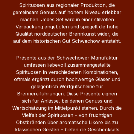
Geschmack: Himbeere & Vanille Art:
Spirituosen aus regionaler Produktion, die
Geschenkset Herkunft:
gemeinsam Genuss auf hohem Niveau erlebbar
Mecklenburg‑Vorpommern, Deutschland Ob als
machen. Jedes Set wird in einer stilvollen
stilvolles Mitbringsel, Geschenk zu besonderen
Verpackung angeboten und spiegelt die hohe
Anlässen oder als Genuss‑Set für gemeinsame
Qualität norddeutscher Brennkunst wider, die
Momente – dieses Präsent vereint Tradition,
auf dem historischen Gut Schwechow entsteht.
Geschmack und liebevolle Details.
Präsente aus der Schwechower Manufaktur
umfassen liebevoll zusammengestellte
Spirituosen in verschiedenen Kombinationen,
oftmals ergänzt durch hochwertige Gläser und
gelegentlich Wertgutscheine für
Brennereiführungen. Diese Präsente eignen
sich für Anlässe, bei denen Genuss und
Wertschätzung im Mittelpunkt stehen. Durch die
Vielfalt der Spirituosen – von fruchtigen
Obstbränden über aromatische Liköre bis zu
klassischen Geisten – bieten die Geschenksets