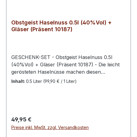
Obstgeist Haselnuss 0.5l (40%Vol) +
Gläser (Präsent 10187)
GESCHENK-SET - Obstgeist Haselnuss 0.5l
(40%Vol) + Gläser (Präsent 10187) - Die leicht
gerösteten Haselnüsse machen diesen
Haselnussgeist besonders fein. Dieser wird
Inhalt:
0.5 Liter
(99,90 € / 1 Liter)
durch den Geschmack von gerösteten
Haselnüssen und ein wenig Schokolade zu
einem ganz besonderem Geschmackserlebnis
für alle Nussliebhaber. Nach dem Zerkleinern
der Haselnuss werden nach einem hauseigenen
Regulärer Preis:
49,95 €
und speziellen Verfahren die Haselnuss mit
Preise inkl. MwSt. zzgl. Versandkosten
reinem Alkohol angesetzt und gelagert. Unser