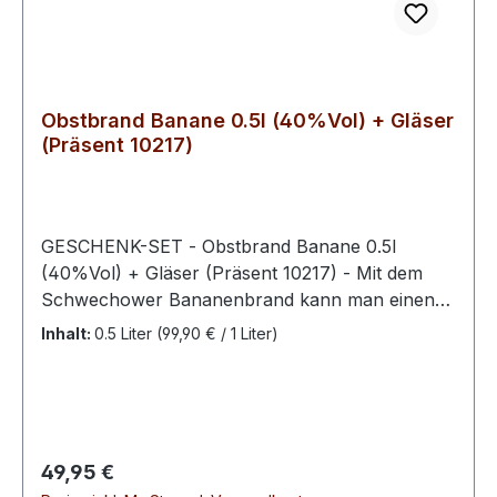
Obstbrand Banane 0.5l (40%Vol) + Gläser
(Präsent 10217)
GESCHENK-SET - Obstbrand Banane 0.5l
(40%Vol) + Gläser (Präsent 10217) - Mit dem
Schwechower Bananenbrand kann man einen
wahren Geheimtipp genießen. Kennzeichnend
Inhalt:
0.5 Liter
(99,90 € / 1 Liter)
für diesen Edelbrand ist, dass er sich wunderbar
exotisch und fruchtig gibt. Ein einmaliges Erlebnis
von den fruchtbaren Böden Costa Ricas direkt in
die hochwertige Flasche. Nur 8 Kilometer von
den Palmenstränden der Karibischen Küste
Regulärer Preis:
49,95 €
wachsen unsere Bananen inmitten der