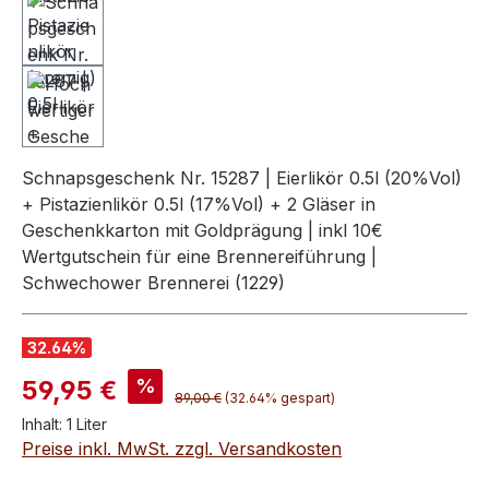
Schnapsgeschenk Nr. 15287 | Eierlikör 0.5l (20%Vol)
+ Pistazienlikör 0.5l (17%Vol) + 2 Gläser in
Geschenkkarton mit Goldprägung | inkl 10€
Wertgutschein für eine Brennereiführung |
Schwechower Brennerei (1229)
32.64
%
Verkaufspreis:
%
59,95 €
Regulärer Preis:
89,00 €
(32.64% gespart)
Inhalt:
1 Liter
Preise inkl. MwSt. zzgl. Versandkosten