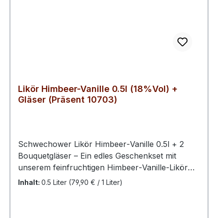
Likör Himbeer-Vanille 0.5l (18%Vol) +
Gläser (Präsent 10703)
Schwechower Likör Himbeer‑Vanille 0.5l + 2
Bouquetgläser – Ein edles Geschenkset mit
unserem feinfruchtigen Himbeer‑Vanille‑Likör
und zwei stilvollen Bouquet‑Aromagläsern im
Inhalt:
0.5 Liter
(79,90 € / 1 Liter)
hochwertigen Geschenkkarton. Ideal für
Genießer, Festtage oder als besondere
Aufmerksamkeit. Das Geschenkset kombiniert