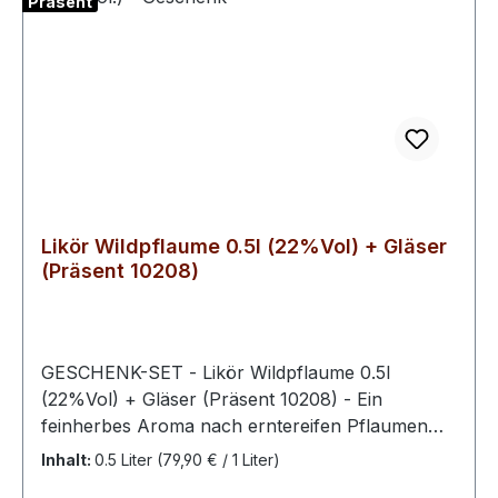
Präsent
Likör Wildpflaume 0.5l (22%Vol) + Gläser
(Präsent 10208)
GESCHENK-SET - Likör Wildpflaume 0.5l
(22%Vol) + Gläser (Präsent 10208) - Ein
feinherbes Aroma nach erntereifen Pflaumen
trifft bei unserem Pflaumenlikör auf
Inhalt:
0.5 Liter
(79,90 € / 1 Liter)
ausgewogene Süße. Ein aufregender, taffer