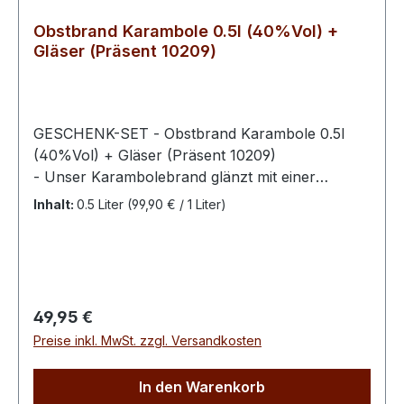
Obstbrand Karambole 0.5l (40%Vol) +
Gläser (Präsent 10209)
GESCHENK-SET - Obstbrand Karambole 0.5l
(40%Vol) + Gläser (Präsent 10209)
- Unser Karambolebrand glänzt mit einer
Extraportion Raffinesse: mit der exotischen
Inhalt:
0.5 Liter
(99,90 € / 1 Liter)
Südfrucht wird ein außergewöhnliches,
sommerliches und frisches Erlebnis für das
Genießerherz geschaffen. Auch für
diesen Exotischen Obstbrand werden die, auf
dem fruchtbaren Boden Costa Ricas
Regulärer Preis:
49,95 €
wachsenden, Karambolen importiert. Das
Preise inkl. MwSt. zzgl. Versandkosten
tropische Klima und der nährstoffreiche Boden
vulkanischen Ursprungs, machen
In den Warenkorb
den Schwechower Obstbrand Karambole so