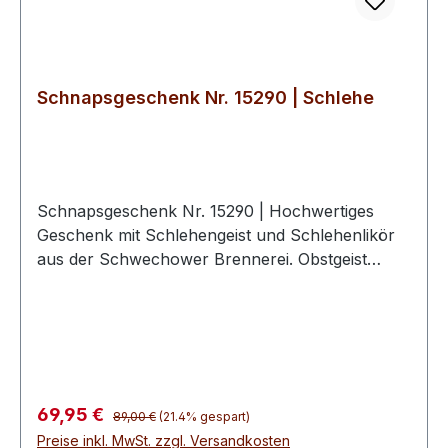
Schnapsgeschenk Nr. 15290 | Schlehe
Schnapsgeschenk Nr. 15290 | Hochwertiges
Geschenk mit Schlehengeist und Schlehenlikör
aus der Schwechower Brennerei. Obstgeist
Schlehe 0.5l (40%Vol)Likör Wilde
Winterschlehe 0.5l (25%Vol)2
hochwertige Schwechower
BouquetgläserGeschenkkarton mit
Goldprägunginkl. 10€ Wertgutschein für eine
BrennereiführungSchnapsgeschenke der
Regulärer Preis:
Verkaufspreis:
69,95 €
89,00 €
(21.4% gespart)
Schwechower ObstbrennereiDie
Preise inkl. MwSt. zzgl. Versandkosten