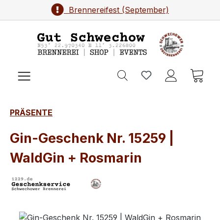
Brennereifest (September)
Zum Hauptinhalt springen
Ware
PRÄSENTE
Gin-Geschenk Nr. 15259 |
WaldGin + Rosmarin
Bildergalerie überspringen