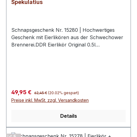
Spekulatius
Schnapsgeschenk Nr. 15280 | Hochwertiges
Geschenk mit Eierlikören aus der Schwechower
Brennerei.DDR Eierlikör Original 0.5l
(18%Vol)Weihnachtlicher Eierlikör mit
Spekulatius 0.5l (20%Vol)2
hochwertige Schwechower
BouquetgläserGeschenkkarton mit
Goldprägunginkl. 10€ Wertgutschein für eine
BrennereiführungUnsere Schnapsgeschenke
Regulärer Preis:
Verkaufspreis:
49,95 €
62,45 €
(20.02% gespart)
sind eine geschmackvolle Aufmerksamkeit für
Preise inkl. MwSt. zzgl. Versandkosten
viele Gelegenheiten. Sie eignen sich ideal als
wertschätzendes Dankeschön, kleines Präsent
Details
für Kunden oder Kollegen, Mitbringsel zu
Einladungen oder Ergänzung zu einem
Geschenkset. Durch ihre hochwertige
5 ..