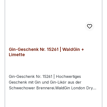
Geschenksets zusammengestellt werden.Die
Schwechower Obstbrennerei steht für
handwerkliche Qualität, Nachhaltigkeit und den
verantwortungsvollen Umgang mit regionalen
Ressourcen. Die Geschenksets verkörpern diese
Werte und bieten eine erlesene Auswahl an
Spirituosen, die für echten norddeutschen
Genuss stehen.
Gin-Geschenk Nr. 15261 | WaldGin +
Limette
Gin-Geschenk Nr. 15261 | Hochwertiges
Geschenk mit Gin und Gin-Likör aus der
Schwechower Brennerei.WaldGin London Dry
Gin 0.5l (45%Vol)Gin-Likör Limette-Basilikum 0.5l
(25%Vol)2 hochwertige Schwechower
BouquetgläserGeschenkkarton mit