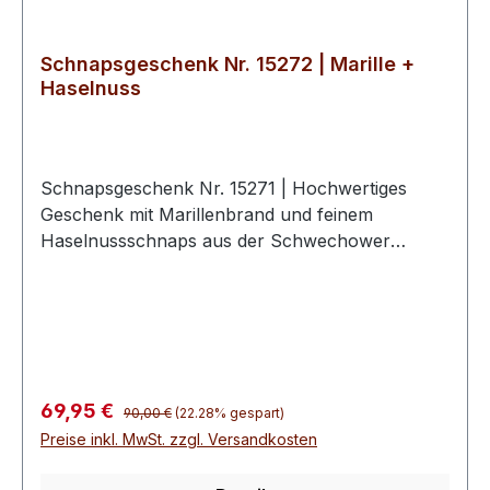
Schnapsgeschenk Nr. 15272 | Marille +
Haselnuss
Schnapsgeschenk Nr. 15271 | Hochwertiges
Geschenk mit Marillenbrand und feinem
Haselnussschnaps aus der Schwechower
Brennerei. Obstbrand Marille 0.5l
(40%Vol)Mecklenburger Haselnuss 0.5l
(35%Vol)2 hochwertige Schwechower
BouquetgläserGeschenkkarton mit
Goldprägunginkl. 10€ Wertgutschein für eine
BrennereiführungSchnapsgeschenke der
Regulärer Preis:
Verkaufspreis:
69,95 €
90,00 €
(22.28% gespart)
Schwechower ObstbrennereiDie
Preise inkl. MwSt. zzgl. Versandkosten
Schnapsgeschenke der Schwechower
Obstbrennerei vereinen handwerkliche