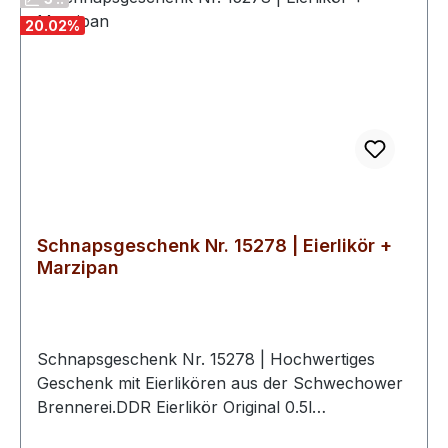
Aufmachung und die feinen Spirituosen sind sie
20.02
%
ein passendes Geschenk für alle, die Qualität und
Genuss schätzen.
Schnapsgeschenk Nr. 15278 | Eierlikör +
Marzipan
Schnapsgeschenk Nr. 15278 | Hochwertiges
Geschenk mit Eierlikören aus der Schwechower
Brennerei.DDR Eierlikör Original 0.5l
(18%Vol)Eierlikör mit Marzipan 0.5l (20%Vol)2