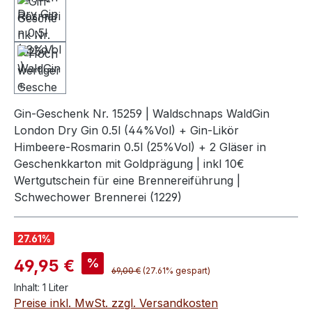
Gin-Geschenk Nr. 15259 | Waldschnaps WaldGin
London Dry Gin 0.5l (44%Vol) + Gin-Likör
Himbeere-Rosmarin 0.5l (25%Vol) + 2 Gläser in
Geschenkkarton mit Goldprägung | inkl 10€
Wertgutschein für eine Brennereiführung |
Schwechower Brennerei (1229)
27.61
%
Verkaufspreis:
%
49,95 €
Regulärer Preis:
69,00 €
(27.61% gespart)
Inhalt:
1 Liter
Preise inkl. MwSt. zzgl. Versandkosten