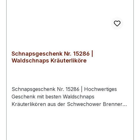
handwerkliche Qualität, Nachhaltigkeit und den
verantwortungsvollen Umgang mit regionalen
Ressourcen. Die Geschenksets verkörpern diese
Werte und bieten eine erlesene Auswahl an
Spirituosen, die für echten norddeutschen
Genuss stehen.
Schnapsgeschenk Nr. 15286 |
Waldschnaps Kräuterliköre
Schnapsgeschenk Nr. 15286 | Hochwertiges
Geschenk mit besten Waldschnaps
Kräuterlikören aus der Schwechower Brennerei.
Ideal für Liebhaber feiner
Kräuterschnäpse.Milder Waldkäuter Likör 0.5l
(30%Vol)Kräftiger Waldkäuter Likör 0.5l
(38%Vol)2 hochwertige Schwechower