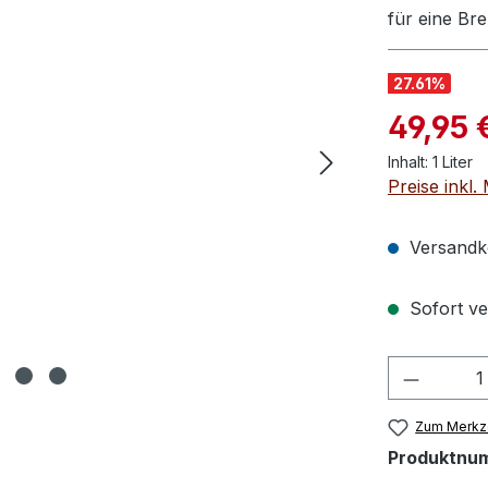
für eine Br
27.61
%
Verkaufspre
49,95 
Inhalt:
1 Liter
Preise inkl
Versandko
Sofort ver
Produkt
Zum Merkze
Produktnu