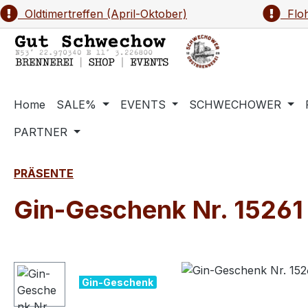
Oldtimertreffen (April-Oktober)
Floh
m Hauptinhalt springen
Zur Suche springen
Zur Hauptnavigation springen
Home
SALE%
EVENTS
SCHWECHOWER
PARTNER
PRÄSENTE
Gin-Geschenk Nr. 15261 
Bildergalerie überspringen
Gin-Geschenk