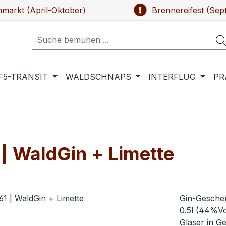
markt (April-Oktober)
Brennereifest (Sep
F5-TRANSIT
WALDSCHNAPS
INTERFLUG
PR
| WaldGin + Limette
Gin-Geschen
0.5l (44%Vo
Gläser in G