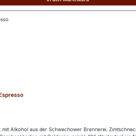
Anlässe – das Schwechower Marille Obstbrand Präsentset vere
 Espresso
mit Alkohol aus der Schwechower Brennerei. Zimtschnecke