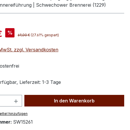
ennereiführung | Schwechower Brennerei (1229)
is:
€
%
Regulärer Preis:
69,00 €
(27.61% gespart)
. MwSt. zzgl. Versandkosten
stenfrei
fügbar, Lieferzeit: 1-3 Tage
 Anzahl: Gib den gewünschten Wert ein 
In den Warenkorb
ttel hinzufügen
mmer:
SW15261