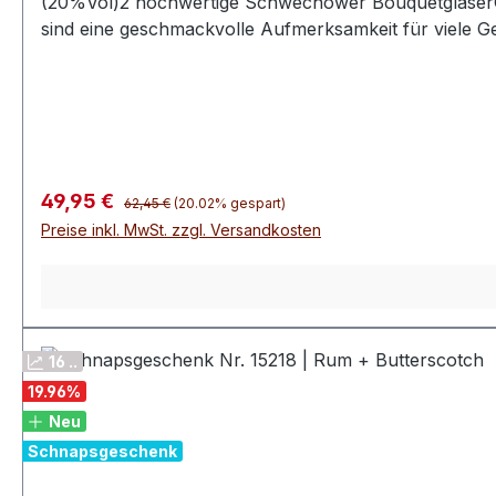
(20%Vol)2 hochwertige Schwechower BouquetgläserG
sind eine geschmackvolle Aufmerksamkeit für viele Ge
Mitbringsel zu Einladungen oder Ergänzung zu einem
für alle, die Qualität und Genuss schätzen.
Regulärer Preis:
Verkaufspreis:
49,95 €
62,45 €
(20.02% gespart)
Preise inkl. MwSt. zzgl. Versandkosten
16 ..
19.96
%
Neu
Schnapsgeschenk