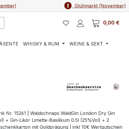
tember)
Glühmarkt (November)
0,00 €
Ware
ÄSENTE
WHISKY & RUM
WEINE & SEKT
k Nr. 15261 | Waldschnaps WaldGin London Dry Gin
l) + Gin-Likör Limette-Basilikum 0.5l (25%Vol) + 2
eschenkkarton mit Goldprägung | inkl 10€ Wertgutschein