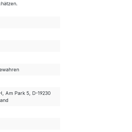
chätzen.
bewahren
, Am Park 5, D-19230
land