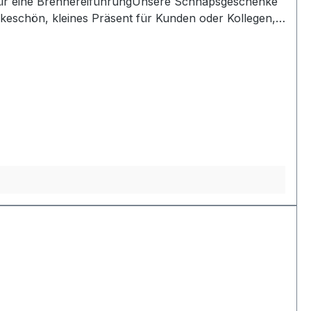
für eine BrennereiführungUnsere Schnapsgeschenke
nkeschön, kleines Präsent für Kunden oder Kollegen,
feinen Spirituosen sind sie ein passendes Geschenk