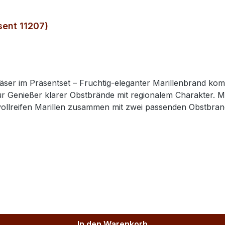
sent 11207)
äser im Präsentset – Fruchtig‑eleganter Marillenbrand kom
brände mit regionalem Charakter. Mit dem Schwechower Marille Obstbrand Präsentset
In den Warenkorb