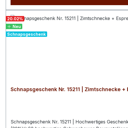
Geschenkkarton Hersteller: Schwechower Obstbrennerei Herkunft: Mecklenburg‑Vorpommern, Deutschland Ob als stilvolles Geschenk, als Digestif oder für gesellige
20.02
%
Neu
Schnapsgeschenk
Schnapsgeschenk Nr. 15211 | Zimtschnecke +
Schnapsgeschenk Nr. 15211 | Hochwertiges Geschenk 