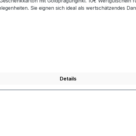
eschenkkarton mit Goldprägunginkl. 10€ Wertgutschein 
legenheiten. Sie eignen sich ideal als wertschätzendes Da
 Geschenkset. Durch ihre hochwertige Aufmachung und die 
Details