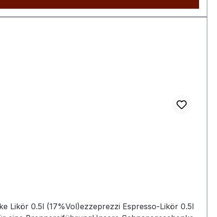
int fruchtige Eleganz und hochwertige Präsentation in einem besonderen Paket.
 Likör 0.5l (17%Vol)ezzeprezzi Espresso-Likör 0.5l