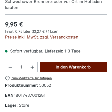
Schwechower Brennerei oder vor Ort im Hofladen
kaufen
Regulärer Preis:
9,95 €
Inhalt:
0.75 Liter
(13,27 € / 1 Liter)
Preise inkl. MwSt. zzgl. Versandkosten
Sofort verfügbar, Lieferzeit: 1-3 Tage
Produkt Anzahl: Gib den gewünschten We
In den Warenkorb
Zum Merkzettel hinzufügen
Produktnummer:
50052
EAN:
8017437001281
Lager:
Store