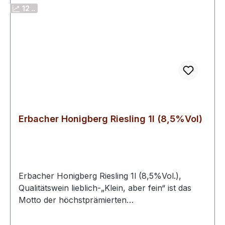
Weine gelegt. Eine klare Trennung nach
12 ..
Herkunft, Sorte und Qualität garantiert die
Besonderheiten dieser Weine aus Baden.
Erbacher Honigberg Riesling 1l (8,5%Vol)
Erbacher Honigberg Riesling 1l (8,5%Vol.),
Qualitätswein lieblich-„Klein, aber fein“ ist das
Motto der höchstprämierten
Winzergenossenschaft im Rheingau. Auf 33
Hektar Erbacher und Rauenthaler Lagen werden