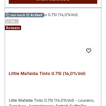
Fachhändlern und Verbrauchern zu wecken und
durch ein faires Preis-Genuss-Verhältnis zu
überzeugen.“
nur noch 12 Artikel!
24 ..
Rotwein
Little Mafalda Tinto 0.75l (14,0%Vol)
Little Mafalda Tinto 0.75l (14,0%Vol) - Loureiro,