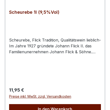
Scheurebe 1l (9,5%Vol)
Scheurebe, Flick Tradition, Qualitätswein lieblich-
Im Jahre 1927 gründete Johann Flick II. das
Familienunernehmen Johann Flick & Söhne.
Gemeinsam führte die Familie die Weinkellerei mit
eigenen Weinen und ange- schlossener Küferei.
Seit 1999 leiten Hans-Walter Flick und Gundi
Flick gemeinsam das Weingut Krughof und das
Weinhaus Flick in dritter Generation. Mit Marie-
Sophie Flick ist seit 2015 die 4. Generation fester
Regulärer Preis:
11,95 €
Bestandteil des Familienunternehmens. „Unser
Preise inkl. MwSt. zzgl. Versandkosten
gemeinsames Ziel ist es, das Interesse an
unseren rheinhessischen Weinen bei
In den Warenkorb