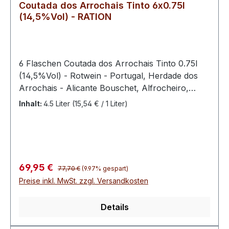
Coutada dos Arrochais Tinto 6x0.75l
(14,5%Vol) - RATION
6 Flaschen Coutada dos Arrochais Tinto 0.75l
(14,5%Vol) - Rotwein - Portugal, Herdade dos
Arrochais - Alicante Bouschet, Alfrocheiro,
Aragones, Trincadeira
Inhalt:
4.5 Liter
(15,54 € / 1 Liter)
Regulärer Preis:
Verkaufspreis:
69,95 €
77,70 €
(9.97% gespart)
Preise inkl. MwSt. zzgl. Versandkosten
Details