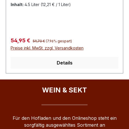
Ciada, Trincadeira
Inhalt:
4.5 Liter
(12,21 € / 1 Liter)
Regulärer Preis:
Verkaufspreis:
54,95 €
59,70 €
(7.96% gespart)
Preise inkl. MwSt. zzgl. Versandkosten
Details
WEIN & SEKT
Für den Hofladen und den Onlineshop steht ein
sorgfältig ausgewähltes Sortiment an