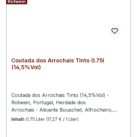
Rotwein
Aufforstung von Land und Wildtierbestand.
Coutada dos Arrochais Tinto 0.75l
(14,5%Vol)
Coutada dos Arrochais Tinto (14,5%Vol) -
Rotwein, Portugal, Herdade dos
Arrochais - Alicante Bouschet, Alfrocheiro,
Aragones, Trincadeira Abfüller / Erzeuger:
Inhalt:
0.75 Liter
(17,27 € / 1 Liter)
Herdade dos Arrochais Die Weinkellerei Herdade
dos Arrochais liegt in der portugiesischen