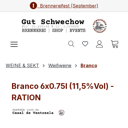
Brennereifest (September)
Zum Hauptinhalt springen
Ware
WEINE & SEKT
Weißweine
Branco
Branco 6x0.75l (11,5%Vol) -
RATION