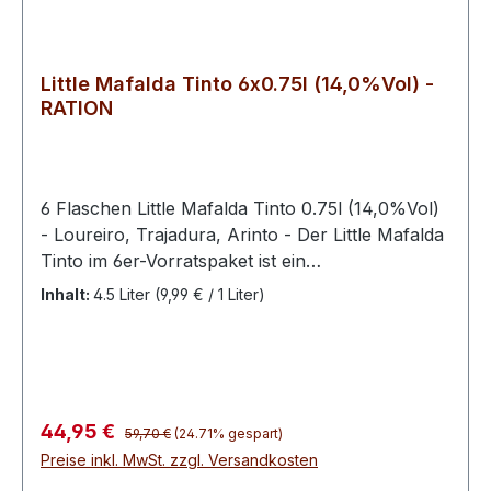
Little Mafalda Tinto 6x0.75l (14,0%Vol) -
RATION
6 Flaschen Little Mafalda Tinto 0.75l (14,0%Vol)
- Loureiro, Trajadura, Arinto - Der Little Mafalda
Tinto im 6er-Vorratspaket ist ein
ausdrucksstarker Rotwein aus dem
Inhalt:
4.5 Liter
(9,99 € / 1 Liter)
portugiesischen Douro-Tal. Die Region zählt zu
den ältesten Weinbaugebieten Europas und ist
bekannt für ihre steilen Hänge, mineralreichen
Böden und ideale Bedingungen für
charaktervolle Weine.Im Glas zeigt sich der Wein
Regulärer Preis:
Verkaufspreis:
44,95 €
59,70 €
(24.71% gespart)
in einem tiefdunklen Rot. In der Nase verbinden
Preise inkl. MwSt. zzgl. Versandkosten
sich reife Aromen von roten und dunklen