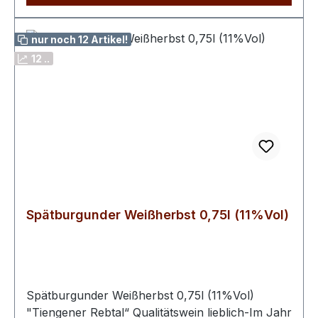
angenehmen Tanninen und einem langen,
fruchtbetonten Abgang. Der UNO Primitivo di
nur noch 12 Artikel!
Manduria passt hervorragend zu gegrilltem
12 ..
Fleisch, Pasta, mediterranen Gerichten, Wild
oder gereiftem Käse. Serviert bei 16–18 °C
entfaltet er sein volles Aroma.Herkunft: Italien,
ApulienRebsorte: PrimitivoQualitätsstufe:
Primitivo di Manduria DOCAlkoholgehalt: 14 %
Vol.Inhalt: 0,75 lGeschmack: trocken bis
halbtrockenAllergene: enthält Sulfite
Spätburgunder Weißherbst 0,75l (11%Vol)
Spätburgunder Weißherbst 0,75l (11%Vol)
"Tiengener Rebtal“ Qualitätswein lieblich-Im Jahr