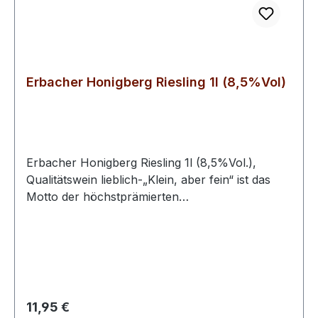
Erbacher Honigberg Riesling 1l (8,5%Vol)
Erbacher Honigberg Riesling 1l (8,5%Vol.),
Qualitätswein lieblich-„Klein, aber fein“ ist das
Motto der höchstprämierten
Winzergenossenschaft im Rheingau. Auf 33
Hektar Erbacher und Rauenthaler Lagen werden
fruchtbetonte, mineralische Riesling- und
samtige Spät- burgunderweine erzeugt. Schon in
den Weinbergen legen die Winzer durch
moderaten Anschnitt der Bogrebe und selektive
Regulärer Preis:
11,95 €
Lese die Basis für gesundes, aromatisches