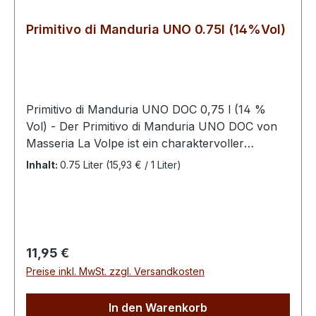
sich über die Gemeinden von Castelnuovo del
Primitivo di Manduria UNO 0.75l (14%Vol)
Garda, Sandrà, Sona, San Giorgio in Salici,
Palazzolo, Peschiera, Sommacampagna,
Cavalcaselle, Colà, Lazise und Bardolino
Hinweis: Enthält Sulfite
Primitivo di Manduria UNO DOC 0,75 l (14 %
Vol) - Der Primitivo di Manduria UNO DOC von
Masseria La Volpe ist ein charaktervoller
Rotwein aus der sonnenverwöhnten Region
Inhalt:
0.75 Liter
(15,93 € / 1 Liter)
Apulien in Süditalien. Hergestellt aus 100 %
Primitivo-Trauben, überzeugt dieser Wein mit
seiner intensiven rubinroten Farbe und einem
vollmundigen, harmonischen
Geschmackserlebnis. In der Nase entfalten sich
Regulärer Preis:
11,95 €
fruchtige Aromen von reifen Kirschen, Pflaumen
Preise inkl. MwSt. zzgl. Versandkosten
und schwarzen Beeren, begleitet von feinen
würzigen Nuancen. Am Gaumen zeigt sich der
In den Warenkorb
Wein weich, samtig und ausgewogen mit