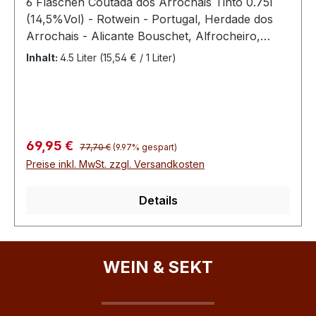
6 Flaschen Coutada dos Arrochais Tinto 0.75l
praktischen Vorteilspaket – ideal für alle, die
(14,5%Vol) - Rotwein - Portugal, Herdade dos
portugiesische Weine mit weicher Struktur und
Arrochais - Alicante Bouschet, Alfrocheiro,
unkompliziertem Trinkfluss schätzen.
Aragones, Trincadeira
Inhalt:
4.5 Liter
(15,54 € / 1 Liter)
Regulärer Preis:
Verkaufspreis:
69,95 €
77,70 €
(9.97% gespart)
Preise inkl. MwSt. zzgl. Versandkosten
Details
WEIN & SEKT