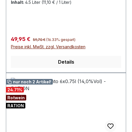
Inhalt:
4.5 Liter
(11,10 € / 1 Liter)
Regulärer Preis:
Verkaufspreis:
49,95 €
59,70 €
(16.33% gespart)
Preise inkl. MwSt. zzgl. Versandkosten
Details
nur noch 2 Artikel!
24.71
%
Rotwein
RATION