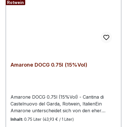
Rotwein
Amarone DOCG 0.75l (15%Vol)
Amarone DOCG 0.75l (15%Vol) - Cantina di
Castelnuovo del Garda, Rotwein, ItalienEin
Amarone unterscheidet sich von den eher
leichteren Valpolicella-Weinen, die in Italien
Inhalt:
0.75 Liter
(43,93 € / 1 Liter)
traditionell zum Essen getrunken werden. Es ist