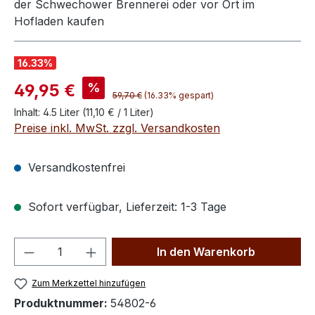
der Schwechower Brennerei oder vor Ort im
Hofladen kaufen
16.33
%
Verkaufspreis:
%
49,95 €
Regulärer Preis:
59,70 €
(16.33% gespart)
Inhalt:
4.5 Liter
(11,10 € / 1 Liter)
Preise inkl. MwSt. zzgl. Versandkosten
Versandkostenfrei
Sofort verfügbar, Lieferzeit: 1-3 Tage
Produkt Anzahl: Gib den gewünschten We
In den Warenkorb
Zum Merkzettel hinzufügen
Produktnummer:
54802-6