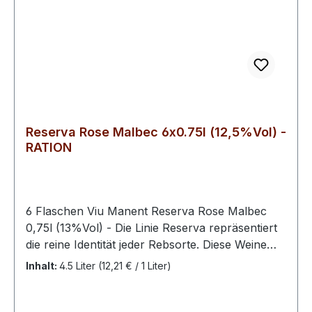
Reserva Rose Malbec 6x0.75l (12,5%Vol) -
RATION
6 Flaschen Viu Manent Reserva Rose Malbec
0,75l (13%Vol) - Die Linie Reserva repräsentiert
die reine Identität jeder Rebsorte. Diese Weine
zeichnen sich durch ihre hohe Ausstrahlung und
Inhalt:
4.5 Liter
(12,21 € / 1 Liter)
maximalen Fruchtausdruck voller Farbe,
Aromen und Geschmacksrichtungen aus. Es sind
ideale Weine für jede Gelegenheit.Ein raffinierter