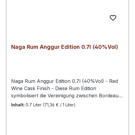
Naga Rum Anggur Edition 0.7l (40%Vol)
Naga Rum Anggur Edition 0.7l (40%Vol) - Red
Wine Cask Finish - Diese Rum Edition
symbolisiert die Vereinigung zwischen Bordeaux
und indonesischem Rum - Nach 18 Monaten
Inhalt:
0.7 Liter
(71,36 € / 1 Liter)
Reife in französischen Rotwein
Eichenfässern wird mit Java Reserva neu befüllt,
um zwei Monaten später in Flaschen seine
Bestimmung findet. In der Nase eine