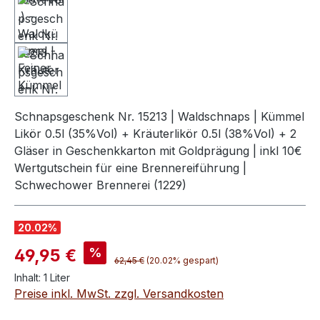
Schnapsgeschenk Nr. 15213 | Waldschnaps | Kümmel
Likör 0.5l (35%Vol) + Kräuterlikör 0.5l (38%Vol) + 2
Gläser in Geschenkkarton mit Goldprägung | inkl 10€
Wertgutschein für eine Brennereiführung |
Schwechower Brennerei (1229)
20.02
%
Verkaufspreis:
%
49,95 €
Regulärer Preis:
62,45 €
(20.02% gespart)
Inhalt:
1 Liter
Preise inkl. MwSt. zzgl. Versandkosten