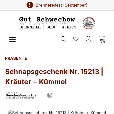
Brennereifest (September)
Zum Hauptinhalt springen
Ware
PRÄSENTE
Schnapsgeschenk Nr. 15213 |
Kräuter + Kümmel
Bildergalerie überspringen