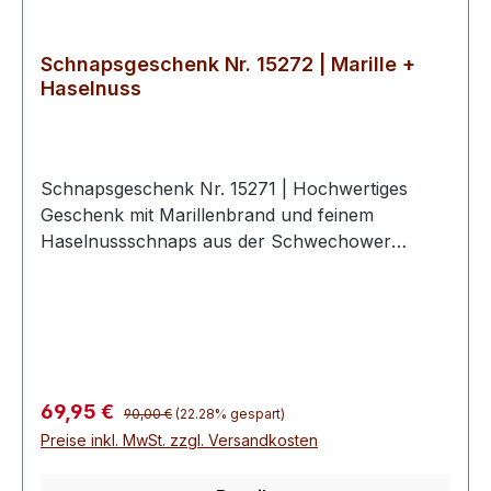
Schnapsgeschenk Nr. 15272 | Marille +
Haselnuss
Schnapsgeschenk Nr. 15271 | Hochwertiges
Geschenk mit Marillenbrand und feinem
Haselnussschnaps aus der Schwechower
Brennerei. Obstbrand Marille 0.5l
(40%Vol)Mecklenburger Haselnuss 0.5l
(35%Vol)2 hochwertige Schwechower
BouquetgläserGeschenkkarton mit
Goldprägunginkl. 10€ Wertgutschein für eine
BrennereiführungSchnapsgeschenke der
Regulärer Preis:
Verkaufspreis:
69,95 €
90,00 €
(22.28% gespart)
Schwechower ObstbrennereiDie
Preise inkl. MwSt. zzgl. Versandkosten
Schnapsgeschenke der Schwechower
Obstbrennerei vereinen handwerkliche