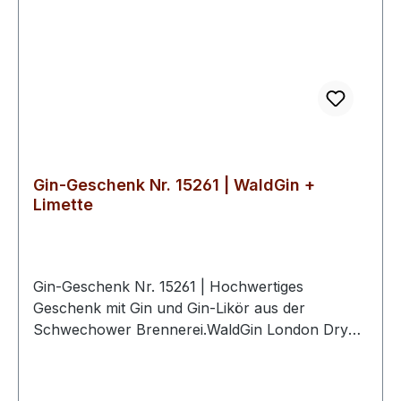
Geschenksets zusammengestellt werden.Die
Schwechower Obstbrennerei steht für
handwerkliche Qualität, Nachhaltigkeit und den
verantwortungsvollen Umgang mit regionalen
Ressourcen. Die Geschenksets verkörpern diese
Werte und bieten eine erlesene Auswahl an
Spirituosen, die für echten norddeutschen
Genuss stehen.
Gin-Geschenk Nr. 15261 | WaldGin +
Limette
Gin-Geschenk Nr. 15261 | Hochwertiges
Geschenk mit Gin und Gin-Likör aus der
Schwechower Brennerei.WaldGin London Dry
Gin 0.5l (45%Vol)Gin-Likör Limette-Basilikum 0.5l
(25%Vol)2 hochwertige Schwechower
BouquetgläserGeschenkkarton mit