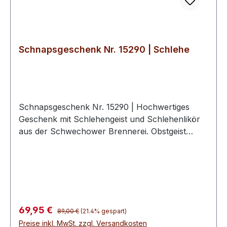
Schnapsgeschenk Nr. 15290 | Schlehe
Schnapsgeschenk Nr. 15290 | Hochwertiges
Geschenk mit Schlehengeist und Schlehenlikör
aus der Schwechower Brennerei. Obstgeist
Schlehe 0.5l (40%Vol)Likör Wilde
Winterschlehe 0.5l (25%Vol)2
hochwertige Schwechower
BouquetgläserGeschenkkarton mit
Goldprägunginkl. 10€ Wertgutschein für eine
BrennereiführungSchnapsgeschenke der
Regulärer Preis:
Verkaufspreis:
69,95 €
89,00 €
(21.4% gespart)
Schwechower ObstbrennereiDie
Preise inkl. MwSt. zzgl. Versandkosten