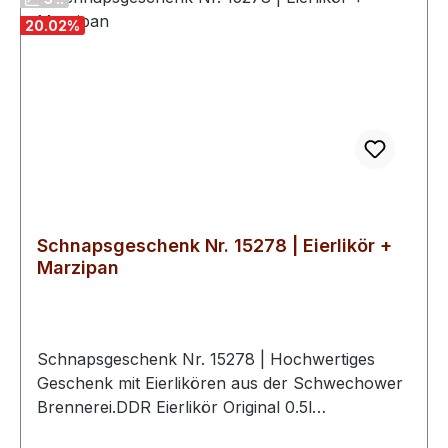
Aufmachung und die feinen Spirituosen sind sie
20.02
%
ein passendes Geschenk für alle, die Qualität und
Genuss schätzen.
Schnapsgeschenk Nr. 15278 | Eierlikör +
Marzipan
Schnapsgeschenk Nr. 15278 | Hochwertiges
Geschenk mit Eierlikören aus der Schwechower
Brennerei.DDR Eierlikör Original 0.5l
(18%Vol)Eierlikör mit Marzipan 0.5l (20%Vol)2