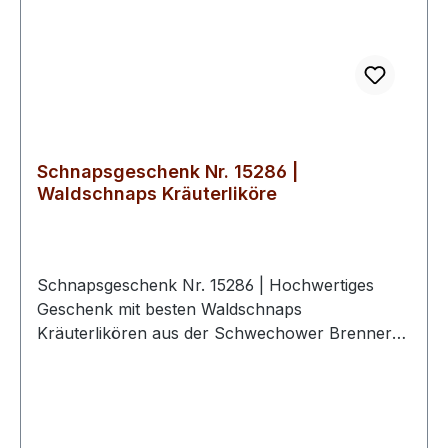
handwerkliche Qualität, Nachhaltigkeit und den
verantwortungsvollen Umgang mit regionalen
Ressourcen. Die Geschenksets verkörpern diese
Werte und bieten eine erlesene Auswahl an
Spirituosen, die für echten norddeutschen
Genuss stehen.
Schnapsgeschenk Nr. 15286 |
Waldschnaps Kräuterliköre
Schnapsgeschenk Nr. 15286 | Hochwertiges
Geschenk mit besten Waldschnaps
Kräuterlikören aus der Schwechower Brennerei.
Ideal für Liebhaber feiner
Kräuterschnäpse.Milder Waldkäuter Likör 0.5l
(30%Vol)Kräftiger Waldkäuter Likör 0.5l
(38%Vol)2 hochwertige Schwechower