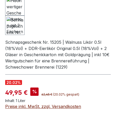
Schnapsgeschenk Nr. 15205 | Walnuss Likör 0.5l
(18%Vol) + DDR-Eierlikör Original 0.5l (18%Vol) + 2
Gläser in Geschenkkarton mit Goldprägung | inkl 10€
Wertgutschein für eine Brennereiführung |
Schwechower Brennerei (1229)
20.02
%
Verkaufspreis:
%
49,95 €
Regulärer Preis:
62,45 €
(20.02% gespart)
Inhalt:
1 Liter
Preise inkl. MwSt. zzgl. Versandkosten