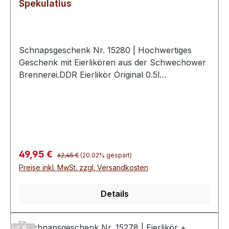
Spekulatius
Schnapsgeschenk Nr. 15280 | Hochwertiges
Geschenk mit Eierlikören aus der Schwechower
Brennerei.DDR Eierlikör Original 0.5l
(18%Vol)Weihnachtlicher Eierlikör mit
Spekulatius 0.5l (20%Vol)2
hochwertige Schwechower
BouquetgläserGeschenkkarton mit
Goldprägunginkl. 10€ Wertgutschein für eine
BrennereiführungUnsere Schnapsgeschenke
Regulärer Preis:
Verkaufspreis:
49,95 €
62,45 €
(20.02% gespart)
sind eine geschmackvolle Aufmerksamkeit für
Preise inkl. MwSt. zzgl. Versandkosten
viele Gelegenheiten. Sie eignen sich ideal als
wertschätzendes Dankeschön, kleines Präsent
Details
für Kunden oder Kollegen, Mitbringsel zu
Einladungen oder Ergänzung zu einem
Geschenkset. Durch ihre hochwertige
5 ..