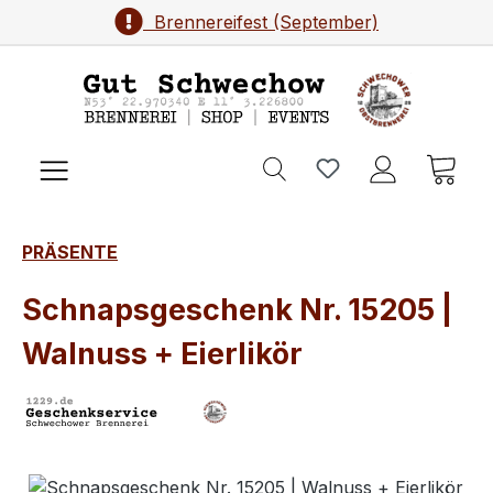
Brennereifest (September)
Zum Hauptinhalt springen
Ware
PRÄSENTE
Schnapsgeschenk Nr. 15205 |
Walnuss + Eierlikör
Bildergalerie überspringen