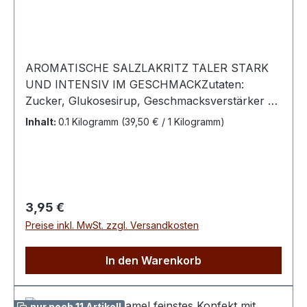
AROMATISCHE SALZLAKRITZ TALER STARK
UND INTENSIV IM GESCHMACKZutaten:
Zucker, Glukosesirup, Geschmacksverstärker E
508, Säuerungsmittel E 332, Kochsalz, Süßholz,
Inhalt:
0.1 Kilogramm
(39,50 € / 1 Kilogramm)
Gelatine, Aromen, Farbstoff Pflanzenkohle Bitte
kühl und trocken lagern.100 g enthalten
durchschn.: Energie 1612 kJ / 379 kcalFett < 0,1
g dav. ges. Fettsäuren < 0,1 g Kohlenhydrate 93,2
g davon Zucker 69,5 g Eiweiß 1,4 g Salz 0,4 g
Regulärer Preis:
3,95 €
Preise inkl. MwSt. zzgl. Versandkosten
In den Warenkorb
nur noch 11 Artikel!