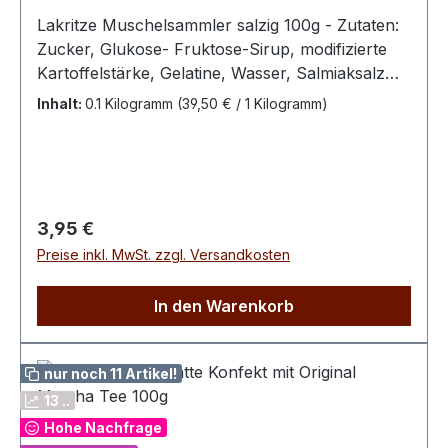
Lakritze Muschelsammler salzig 100g - Zutaten:
Zucker, Glukose- Fruktose-Sirup, modifizierte
Kartoffelstärke, Gelatine, Wasser, Salmiaksalz
3,6%, Süssholzwurzelextrakt, Farbstoff:
Inhalt:
0.1 Kilogramm
(39,50 € / 1 Kilogramm)
Pflanzenkohle, Überzugsmittel: hydriertes Poly-
1-decen, Bienenwachs- Erwachsenenlakritz –
kein Kinderlakritz -100 g enthalten
durchschnittlich : Energie 1435 kJ / 338 kcal Fett
0 g davon ges. Fettsäuren 0 g Kohlenhydrate
Regulärer Preis:
3,95 €
79,0 g davon Zucker 58,0 g Eiweiß 5,8 g Salz 0,5
Preise inkl. MwSt. zzgl. Versandkosten
g
In den Warenkorb
nur noch 11 Artikel!
13 ..
Hohe Nachfrage