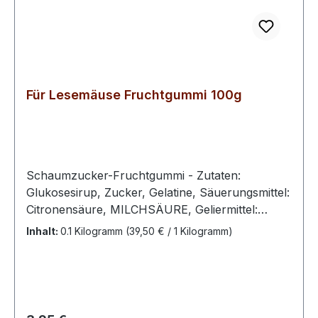
Für Lesemäuse Fruchtgummi 100g
Schaumzucker-Fruchtgummi - Zutaten:
Glukosesirup, Zucker, Gelatine, Säuerungsmittel:
Citronensäure, MILCHSÄURE, Geliermittel:
Pektin, Aromen, färbende Lebensmittel
Inhalt:
0.1 Kilogramm
(39,50 € / 1 Kilogramm)
(Curcuma, roter Rettich, rote Traube, Saflor,
Kirsche), Farbstoff: Echtes Karmin, Kurkumin,
Brillantblau FCF Überzugsmittel: Bienenwachs,
weiß und gelb, Carnaubawachs100 g enthalten
durchschnittlich:Energie 1434 kJ / 338 kcal Fett