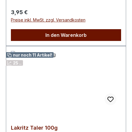
davon Zucker 65 g Eiweiß 2,9 g Salz 0,1 g
Regulärer Preis:
3,95 €
Preise inkl. MwSt. zzgl. Versandkosten
In den Warenkorb
nur noch 11 Artikel!
25 ..
Lakritz Taler 100g