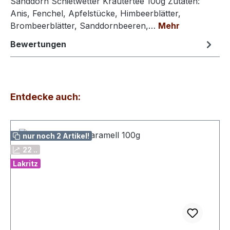
Sanddorn Schietwetter Kräutertee 100g Zutaten:
Anis, Fenchel, Apfelstücke, Himbeerblätter,
Brombeerblätter, Sanddornbeeren,…
Mehr
Bewertungen
Produktgalerie überspringen
Entdecke auch:
nur noch 2 Artikel!
22 ..
Lakritz