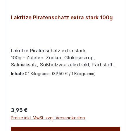
Lakritze Piratenschatz extra stark 100g
Lakritze Piratenschatz extra stark
100g - Zutaten: Zucker, Glukosesirup,
Salmiaksalz, Süßholzwurzelextrakt, Farbstoff
(E153), AromaExtra stark – Erwachsenen-Lakritz
Inhalt:
0.1 Kilogramm
(39,50 € / 1 Kilogramm)
– kein Kinder-Lakritz100 g enthalten
durchschnittlich : Energie 1550kJ / 370 kcal Fett
0,1 g davon ges. Fettsäuren 0,1 g Kohlenhydrate
91 g davon Zucker 71 g Eiweiß 0,1 g Salz 0,01 g
Regulärer Preis:
3,95 €
Preise inkl. MwSt. zzgl. Versandkosten