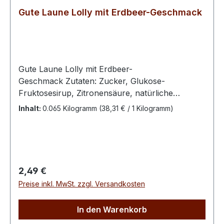
Gute Laune Lolly mit Erdbeer-Geschmack
Gute Laune Lolly mit Erdbeer-
Geschmack Zutaten: Zucker, Glukose-
Fruktosesirup, Zitronensäure, natürliche
Farbstoffe, Kurkumin, Karmin, Carotin, E 141 (ii),
Inhalt:
0.065 Kilogramm
(38,31 € / 1 Kilogramm)
Extrakt aus der Spirulina-Blaualge,
Aromanatürliche Farbenhandgefertigtmit Liebe
hergestellt100 g enthalten durchschnittlich:
Energie 1656 KJ / 390 Kcal Fett < 0,1 g davon
ges. Fettsäuren < 0,1 g Kohlenhydrate 97 g
Regulärer Preis:
2,49 €
davon Zucker 97 g Eiweiß < 0,1 g Salz < 0,1 g
Preise inkl. MwSt. zzgl. Versandkosten
In den Warenkorb