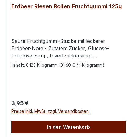
Erdbeer Riesen Rollen Fruchtgummi 125g
Saure Fruchtgummi-Stücke mit leckerer
Erdbeer-Note - Zutaten: Zucker, Glucose-
Fructose-Sirup, Invertzuckersirup,
WEIZENMEHL, (enthält GLUTEN), Maisstärke,
Inhalt:
0.125 Kilogramm
(31,60 € / 1 Kilogramm)
Kokosöl, Säureregulator: Apfelsäure,
Zitronensäure, Feuchthaltemittel: Glycerin,
Kartoffelstärke, Gelatine, Aromen, Obst- und
Gemüsekonzentrate: Karotte, Schwarze
Johannisbeeren, Farbstoff E 120100 g enthalten
Regulärer Preis:
3,95 €
durchschnittlich: Energie 1619 kJ / 382 kcal Fett
Preise inkl. MwSt. zzgl. Versandkosten
3,1 g davon gesättigte Fettsäuren 2,7 g
Kohlenhydrate 86 g davon Zucker 68 g Eiweiß
In den Warenkorb
1,4 g Salz 0,18 g