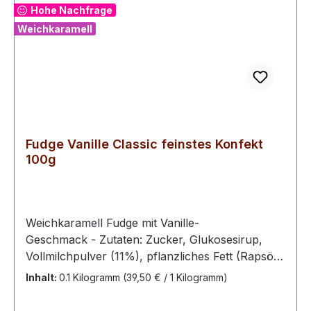
Hohe Nachfrage
Weichkaramell
Fudge Vanille Classic feinstes Konfekt
100g
Weichkaramell Fudge mit Vanille-
Geschmack - Zutaten: Zucker, Glukosesirup,
Vollmilchpulver (11%), pflanzliches Fett (Rapsöl,
vollständig gehärtetes Rapsöl), AromaBitte kühl
Inhalt:
0.1 Kilogramm
(39,50 € / 1 Kilogramm)
und trocken lagern.100 g enthalten
durchschn.: Energie 1731 kJ / 410 kcal Fett 9,6 g