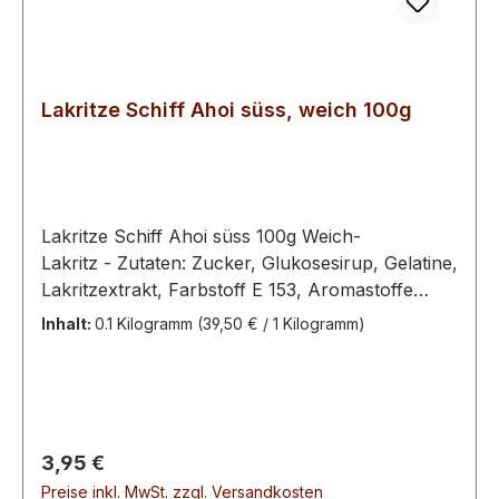
Lakritze Schiff Ahoi süss, weich 100g
Lakritze Schiff Ahoi süss 100g Weich-
Lakritz - Zutaten: Zucker, Glukosesirup, Gelatine,
Lakritzextrakt, Farbstoff E 153, Aromastoffe
(Anisöl, Vanillin), Pflanzenöl (Kokosöl, Rapsöl),
Inhalt:
0.1 Kilogramm
(39,50 € / 1 Kilogramm)
Überzugsmittel E 90100 g enthalten
durchschnittlich : Energie 1478 kJ / 353 kcal Fett
0,5 g davon ges. Fettsäuren 0,5 g Kohlenhydrate
80 g davon Zucker 58 g Eiweiß 7,2 g Salz 0,09 g
Regulärer Preis:
3,95 €
Preise inkl. MwSt. zzgl. Versandkosten