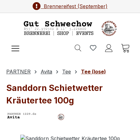
Brennereifest (September)
Zum Hauptinhalt springen
Ware
PARTNER
Avita
Tee
Tee (lose)
Sanddorn Schietwetter
Kräutertee 100g
Bildergalerie überspringen