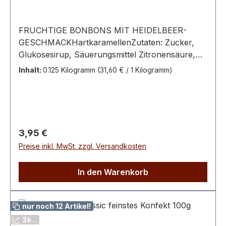
FRUCHTIGE BONBONS MIT HEIDELBEER-
GESCHMACKHartkaramellenZutaten: Zucker,
Glukosesirup, Säuerungsmittel Zitronensäure,
Aromen, Farbstoffe Beta Carotin, Anthocyane
Inhalt:
0.125 Kilogramm
(31,60 € / 1 Kilogramm)
(pflanzlich), Brillantblau FCF100 g enthalten
durchschnittlich: Energie 1624 kJ / 382 kcal Fett
< 0,1 g davon gesättigte Fettsäuren < 0,1 g
Kohlenhydrate 95,6 g davon Zucker 68,6 g
Eiweiß < 0,1 g Salz < 0,1 g
Regulärer Preis:
3,95 €
Preise inkl. MwSt. zzgl. Versandkosten
In den Warenkorb
nur noch 12 Artikel!
36 ..