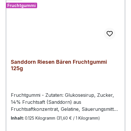
Fruchtgummi
Sanddorn Riesen Bären Fruchtgummi
125g
Fruchtgummi - Zutaten: Glukosesirup, Zucker,
14% Fruchtsaft (Sanddorn) aus
Fruchtsaftkonzentrat, Gelatine, Säuerungsmittel:
Citronensäure, Acerola Fruchtpulver, Honig
Inhalt:
0.125 Kilogramm
(31,60 € / 1 Kilogramm)
1,6%, Aromen, färbende Lebensmittel (Saflor,
Karotte, Zitrone), Überzugsmittel: Bienenwachs