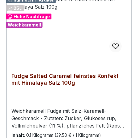
25 ..
Hohe Nachfrage
Weichkaramell
Fudge Salted Caramel feinstes Konfekt
mit Himalaya Salz 100g
Weichkaramell Fudge mit Salz-Karamell-
Geschmack - Zutaten: Zucker, Glukosesirup,
Vollmilchpulver (11 %), pflanzliches Fett (Rapsöl,
vollständig gehärtetes Rapsöl), Himalaya-Salz
Inhalt:
0.1 Kilogramm
(39,50 € / 1 Kilogramm)