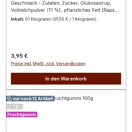
Geschmack - Zutaten: Zucker, Glukosesirup,
Vollmilchpulver (11 %), pflanzliches Fett (Rapsöl,
vollständig gehärtetes Rapsöl), gemahlener
Inhalt:
0.1 Kilogramm
(39,50 € / 1 Kilogramm)
Arabica-Kaffee (2 %), Aroma Bitte kühl und
trocken lagern.100 g enthalten
durchschn.: Energie 1685 kJ / 399 kcal Fett 9,3 g
davon ges. Fettsäuren 4,9 g Kohlenhydrate 76 g
davon Zucker 64 g Eiweiß 2,9 g Salz 0,1 g
Regulärer Preis:
3,95 €
Preise inkl. MwSt. zzgl. Versandkosten
In den Warenkorb
nur noch 12 Artikel!
72 ..
Fruchtgummi