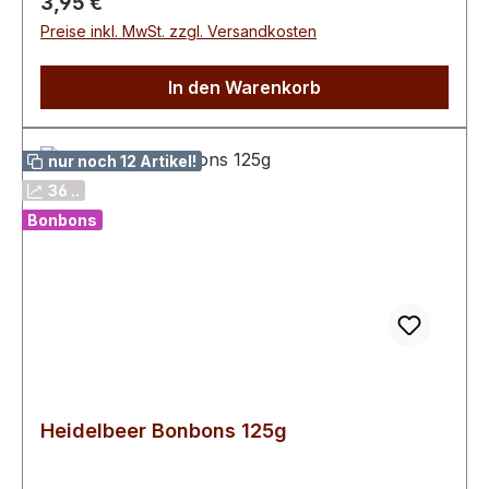
Regulärer Preis:
3,95 €
0,1 g davon gesättigte Fettsäuren 0,1
Preise inkl. MwSt. zzgl. Versandkosten
gKohlenhydrate 77 g davon Zucker 48 gEiweiß
5,5 gSalz 0,2 g
In den Warenkorb
nur noch 12 Artikel!
36 ..
Bonbons
Heidelbeer Bonbons 125g