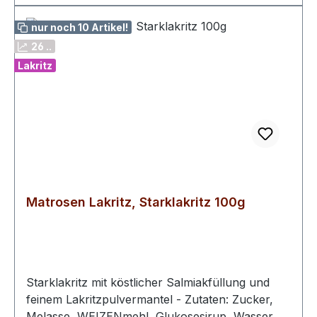
nur noch 10 Artikel!
26 ..
Lakritz
Matrosen Lakritz, Starklakritz 100g
Starklakritz mit köstlicher Salmiakfüllung und
feinem Lakritzpulvermantel - Zutaten: Zucker,
Melasse, WEIZENmehl, Glukosesirup, Wasser,