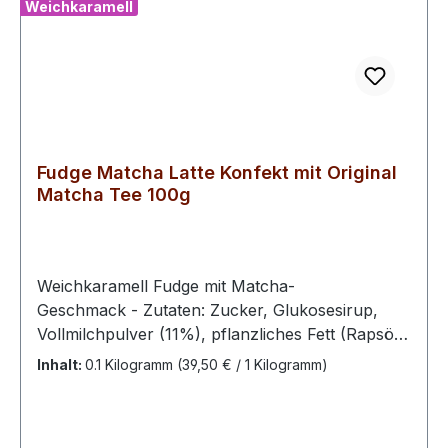
Weichkaramell
Fudge Matcha Latte Konfekt mit Original
Matcha Tee 100g
Weichkaramell Fudge mit Matcha-
Geschmack - Zutaten: Zucker, Glukosesirup,
Vollmilchpulver (11%), pflanzliches Fett (Rapsöl,
vollständig gehärtetes Rapsöl), Matcha Tee (0,8
Inhalt:
0.1 Kilogramm
(39,50 € / 1 Kilogramm)
%)Bitte kühl und trocken lagern.100 g enthalten
durchschn.: Energie 1731 kJ / 410 kcal Fett 9,5 g
davon ges. Fettsäuren 4,4 g Kohlenhydrate 77 g