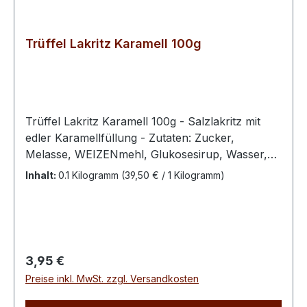
Trüffel Lakritz Karamell 100g
Trüffel Lakritz Karamell 100g - Salzlakritz mit
edler Karamellfüllung - Zutaten: Zucker,
Melasse, WEIZENmehl, Glukosesirup, Wasser,
Süßholzwurzelextrakt, Salmiaksalz, modifizierte
Inhalt:
0.1 Kilogramm
(39,50 € / 1 Kilogramm)
Maisstärke, Kokosfett, Stabilisator (E420),
modifizierte Kartoffelstärke, Farbstoff (E150C),
Emulgator (E471), Kokosöl, natürliches Anis-
AromaBitte kühl und trocken lagern100 g
enthalten durchschn.: Energie 1488 kJ / 351 kcal
Regulärer Preis:
3,95 €
Fett 1,25 g dav. ges. Fettsäuren 1,04 g
Preise inkl. MwSt. zzgl. Versandkosten
Kohlenhydrate 82,6 g davon Zucker 69,6 g
Eiweiß 2,33 g Salz 0,24 g