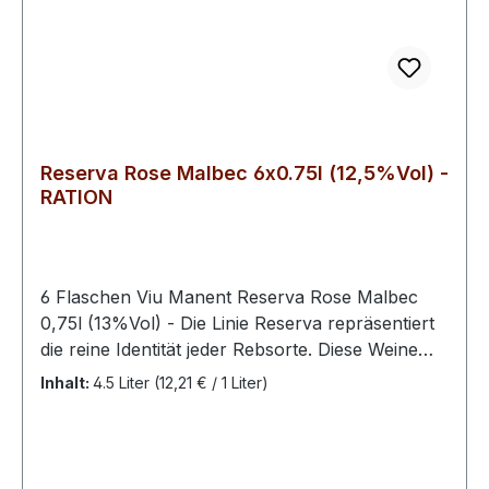
Reserva Rose Malbec 6x0.75l (12,5%Vol) -
RATION
6 Flaschen Viu Manent Reserva Rose Malbec
0,75l (13%Vol) - Die Linie Reserva repräsentiert
die reine Identität jeder Rebsorte. Diese Weine
zeichnen sich durch ihre hohe Ausstrahlung und
Inhalt:
4.5 Liter
(12,21 € / 1 Liter)
maximalen Fruchtausdruck voller Farbe,
Aromen und Geschmacksrichtungen aus. Es sind
ideale Weine für jede Gelegenheit.Ein raffinierter
Roséwein voller Eleganz und FrischeDer