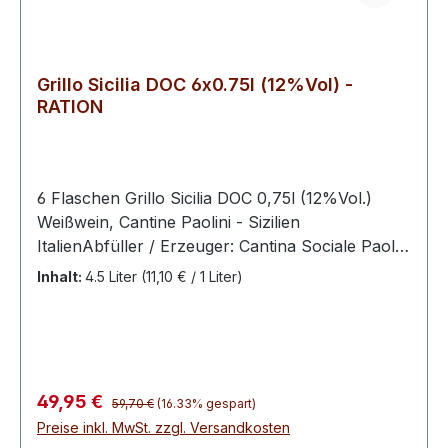
Grillo Sicilia DOC 6x0.75l (12%Vol) -
RATION
6 Flaschen Grillo Sicilia DOC 0,75l (12%Vol.)
Weißwein, Cantine Paolini - Sizilien
ItalienAbfüller / Erzeuger: Cantina Sociale Paolini
Soc Coop. Agr., Contrada da Gurgo 168A, IT-
Inhalt:
4.5 Liter
(11,10 € / 1 Liter)
91025 Marsala Die Region Sizilien ist die größte
Weinanbauregion Italiens. Von dieser Insel wurde
der Weinbau nach ganz Europa verbreitet. An
den Bergen Marsalas widmet sich seit 1970 die
Cantine Paolini der Kultivierung und Erhaltung
Regulärer Preis:
Verkaufspreis:
49,95 €
59,70 €
(16.33% gespart)
der Rebsorten Frappato, Inzolina und Nero d
Preise inkl. MwSt. zzgl. Versandkosten
´Avola. Die Liebe zur Natur, zum Boden und zu