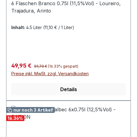
6 Flaschen Branco 0.75l (11,5%Vol) - Loureiro,
Trajadura, Arinto
Inhalt:
4.5 Liter
(11,10 € / 1 Liter)
Regulärer Preis:
Verkaufspreis:
49,95 €
59,70 €
(16.33% gespart)
Preise inkl. MwSt. zzgl. Versandkosten
Details
nur noch 3 Artikel!
16.36
%