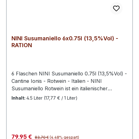
NINI Susumaniello 6x0.75l (13,5%Vol) -
RATION
6 Flaschen NINI Susumaniello 0.75l (13,5%Vol) -
Cantine Ionis - Rotwein - Italien - NINI
Susumaniello Rotwein ist ein italienischer
Rotwein des Herstellers Ionis Vini, der aus der
Inhalt:
4.5 Liter
(17,77 € / 1 Liter)
Susumaniello-Traube hergestellt wird. Die
Traube stammt aus der süditalienischen Region
Apulien, genauer gesagt aus der Gegend um
Brindisi. Der NINI Susumaniello Rotwein ist ein
tiefroter Wein mit einem fruchtigen und würzigen
Regulärer Preis:
Verkaufspreis:
79,95 €
83,70 €
(4.48% gespart)