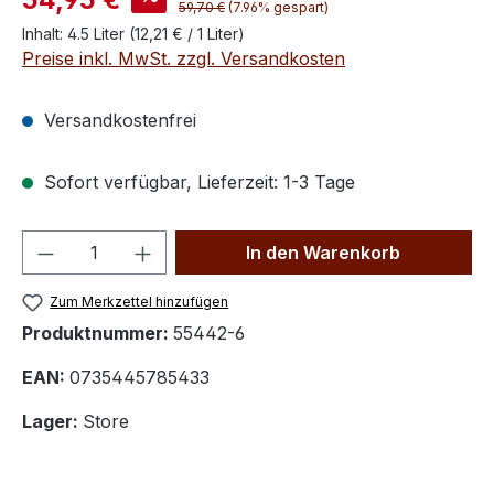
Regulärer Preis:
59,70 €
(7.96% gespart)
Inhalt:
4.5 Liter
(12,21 € / 1 Liter)
Preise inkl. MwSt. zzgl. Versandkosten
Versandkostenfrei
Sofort verfügbar, Lieferzeit: 1-3 Tage
Produkt Anzahl: Gib den gewünschten We
In den Warenkorb
Zum Merkzettel hinzufügen
Produktnummer:
55442-6
EAN:
0735445785433
Lager:
Store