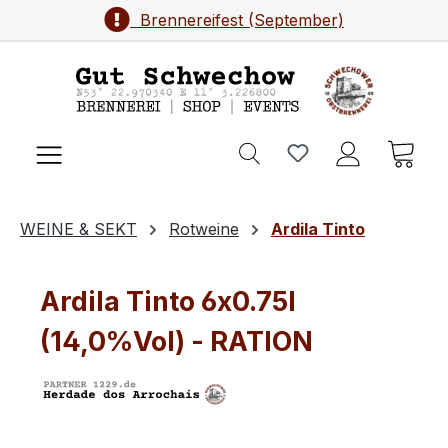
Brennereifest (September)
Zum Hauptinhalt springen
Ware
WEINE & SEKT
Rotweine
Ardila Tinto
Ardila Tinto 6x0.75l
(14,0%Vol) - RATION