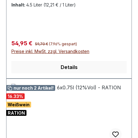
Ciada, Trincadeira
Inhalt:
4.5 Liter
(12,21 € / 1 Liter)
Regulärer Preis:
Verkaufspreis:
54,95 €
59,70 €
(7.96% gespart)
Preise inkl. MwSt. zzgl. Versandkosten
Details
nur noch 2 Artikel!
16.33
%
Weißwein
RATION