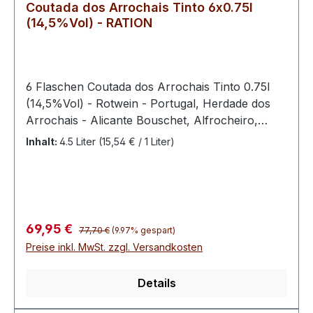
Coutada dos Arrochais Tinto 6x0.75l
(14,5%Vol) - RATION
6 Flaschen Coutada dos Arrochais Tinto 0.75l
(14,5%Vol) - Rotwein - Portugal, Herdade dos
Arrochais - Alicante Bouschet, Alfrocheiro,
Aragones, Trincadeira
Inhalt:
4.5 Liter
(15,54 € / 1 Liter)
Regulärer Preis:
Verkaufspreis:
69,95 €
77,70 €
(9.97% gespart)
Preise inkl. MwSt. zzgl. Versandkosten
Details