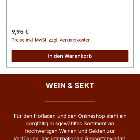
wider.Die Signature-Linie ist ready-to-drink und
begeistert durch Charakter, Frische und
Fruchtigkeit.
Regulärer Preis:
9,95 €
Preise inkl. MwSt. zzgl. Versandkosten
In den Warenkorb
WEIN & SEKT
Für den Hofladen und den Onlineshop steht ein
sorgfältig ausgewähltes Sortiment an
hochwertigen Weinen und Sekten zur
Verfügung, das internationale Rebsortenvielfalt,