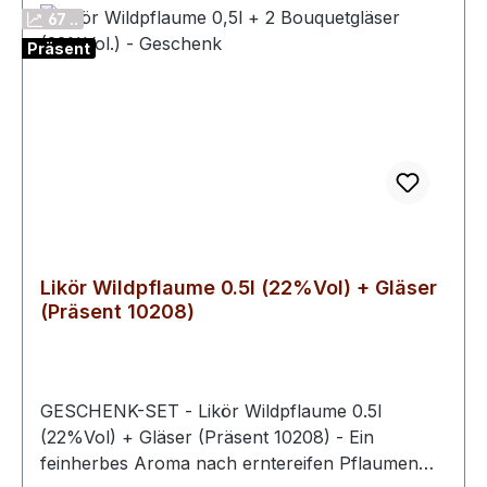
Schwechower Obstbrennerei GmbH Herkunft:
67 ..
Mecklenburg-Vorpommern, Deutschland Ob als
Präsent
stilvolles Geschenk oder für besondere
Genussmomente – das Schwechower
Weichselkirsche Präsentset vereint intensive
Fruchtigkeit, feine Säure und hochwertige
Präsentation in einem Produkt.
Likör Wildpflaume 0.5l (22%Vol) + Gläser
(Präsent 10208)
GESCHENK-SET - Likör Wildpflaume 0.5l
(22%Vol) + Gläser (Präsent 10208) - Ein
feinherbes Aroma nach erntereifen Pflaumen