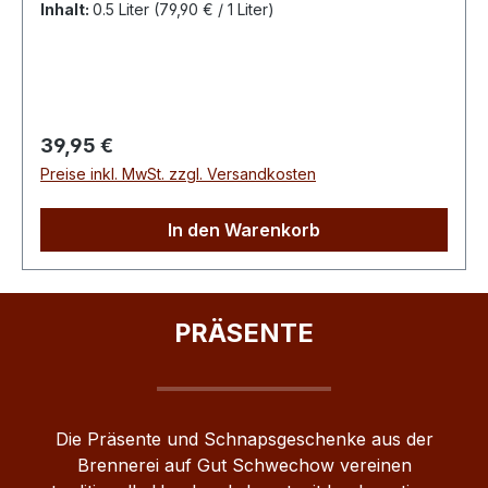
trifft bei unserem Pflaumenlikör auf
Inhalt:
0.5 Liter
(79,90 € / 1 Liter)
ausgewogene Süße. Ein aufregender, taffer
Charakter, bei dem sich die Sinne einig sind: Das
ist wahrer Genuss. Die Wildpflaume ist ein
Strauch oder kleiner Baum, der weiß blüht und
im August mirabellenartige, essbare Früchte
Regulärer Preis:
39,95 €
hervorbringt. Die hoch aromatischen
Preise inkl. MwSt. zzgl. Versandkosten
Wildpflaumen sind die Grundlage des Likörs und
werden wegen ihrer fruchtigen Nuancen sehr
In den Warenkorb
geschätzt.
PRÄSENTE
Die Präsente und Schnapsgeschenke aus der
Brennerei auf Gut Schwechow vereinen