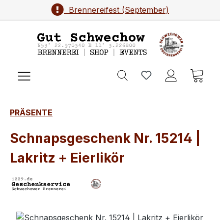
Brennereifest (September)
Zum Hauptinhalt springen
Ware
PRÄSENTE
Schnapsgeschenk Nr. 15214 |
Lakritz + Eierlikör
Bildergalerie überspringen