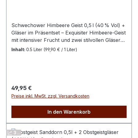
Schwechower Himbeere Geist 0,5 l (40 % Vol) +
Gläser im Präsentset – Exquisiter Himbeere‑Geist
mit intensiver Frucht und zwei stilvollen Gläsern
im eleganten Präsentkarton – ideal als edles
Inhalt:
0.5 Liter
(99,90 € / 1 Liter)
Geschenk oder für besondere Genussmomente.
Mit dem Schwechower Himbeere Geist
Präsentset erhältst du einen klaren, fruchtigen
Obstgeist aus vollreifen Himbeeren zusammen
mit zwei hochwertigen Gläsern – sorgfältig
Regulärer Preis:
49,95 €
verpackt in einem ansprechenden
Preise inkl. MwSt. zzgl. Versandkosten
Geschenkkarton. Dieses Set vereint fruchtige
Eleganz und stilvolle Präsentation und ist perfekt
In den Warenkorb
als Geschenk für Genießer fruchtiger
Spirituosen geeignet. Der Himbeere Geist
besticht durch sein intensives Himbeeraroma
3 ..
und seine klare, elegante Struktur. Schon beim