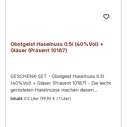
Obstgeist Haselnuss 0.5l (40%Vol) +
Gläser (Präsent 10187)
GESCHENK-SET - Obstgeist Haselnuss 0.5l
(40%Vol) + Gläser (Präsent 10187) - Die leicht
gerösteten Haselnüsse machen diesen
Haselnussgeist besonders fein. Dieser wird
Inhalt:
0.5 Liter
(99,90 € / 1 Liter)
durch den Geschmack von gerösteten
Haselnüssen und ein wenig Schokolade zu
einem ganz besonderem Geschmackserlebnis
für alle Nussliebhaber. Nach dem Zerkleinern