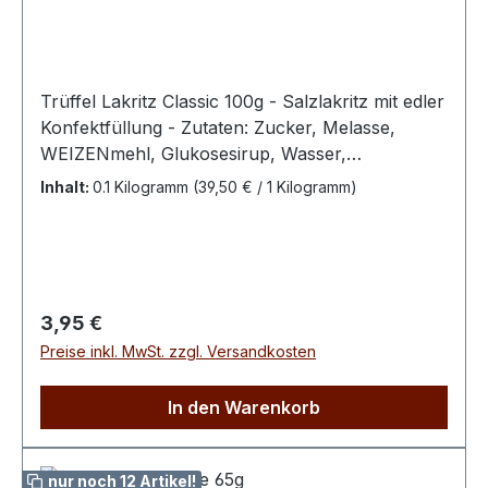
Trüffel Lakritz Classic 100g - Salzlakritz mit edler
Konfektfüllung - Zutaten: Zucker, Melasse,
WEIZENmehl, Glukosesirup, Wasser,
Süßholzwurzelextrakt, Salmiaksalz, modifizierte
Inhalt:
0.1 Kilogramm
(39,50 € / 1 Kilogramm)
Maisstärke, Kokosfett, Stabilisator (E420),
modifizierte Kartoffelstärke, Farbstoff (E153),
Emulgator (E471), Kokosöl, natürliches Anis-
AromaBitte kühl und trocken lagern100 g
enthalten durchschn.: Energie 1487 kJ / 350
Regulärer Preis:
3,95 €
kcal Fett 1,26 g dav. ges. Fettsäuren 1,04 g
Preise inkl. MwSt. zzgl. Versandkosten
Kohlenhydrate 82,5 g davon Zucker 69,8 g
Eiweiß 2,3 g Salz 0,24 g
In den Warenkorb
nur noch 12 Artikel!