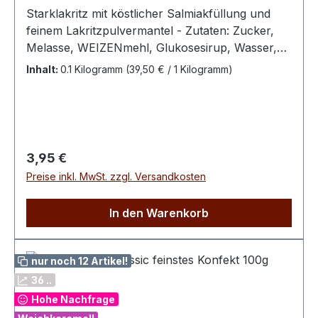
Starklakritz mit köstlicher Salmiakfüllung und
feinem Lakritzpulvermantel - Zutaten: Zucker,
Melasse, WEIZENmehl, Glukosesirup, Wasser,
Süßholzwurzelextrakt, 3% Lakritzpulver
Inhalt:
0.1 Kilogramm
(39,50 € / 1 Kilogramm)
(Süßholzwurzelextrakt, Zucker), Kokosfett,
Salmiaksalz, Stabilisator (E420), modifizierte
Kartoffelstärke, modifizierte Maisstärke,
Emulgator (E471), Kokosöl, Farbstoff (E171),
natürliches Anisaroma.Bitte kühl und trocken
Regulärer Preis:
3,95 €
lagern.100 g enthalten durchschn.:Energie 1424
Preise inkl. MwSt. zzgl. Versandkosten
kJ / 336 kcal Fett 2,03 g dav. ges. Fettsäuren
1,64 g Kohlenhydrate 75,7 g davon Zucker 59 g
In den Warenkorb
Eiweiß 3,68 g Salz 0,38 g
nur noch 12 Artikel!
36 ..
Hohe Nachfrage