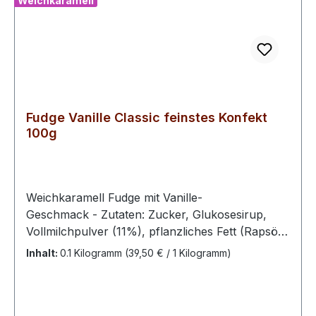
Weichkaramell
Fudge Vanille Classic feinstes Konfekt
100g
Weichkaramell Fudge mit Vanille-
Geschmack - Zutaten: Zucker, Glukosesirup,
Vollmilchpulver (11%), pflanzliches Fett (Rapsöl,
vollständig gehärtetes Rapsöl), AromaBitte kühl
Inhalt:
0.1 Kilogramm
(39,50 € / 1 Kilogramm)
und trocken lagern.100 g enthalten
durchschn.: Energie 1731 kJ / 410 kcal Fett 9,6 g
davon ges. Fettsäuren 4,5 g Kohlenhydrate 78 g