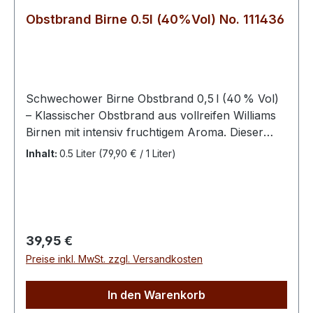
Obstbrand Birne 0.5l (40%Vol) No. 111436
Schwechower Birne Obstbrand 0,5 l (40 % Vol)
– Klassischer Obstbrand aus vollreifen Williams
Birnen mit intensiv fruchtigem Aroma. Dieser
klare Brand kombiniert elegante Fruchtigkeit und
Inhalt:
0.5 Liter
(79,90 € / 1 Liter)
feine Würze – perfekt pur, als Digestif oder für
besondere Genussmomente. Der Schwechower
Birne Obstbrand ist ein hochwertiger Obstbrand
aus sorgfältig ausgewählten, vollreifen Birnen.
Der handwerklich hergestellte Obstbrand
Regulärer Preis:
39,95 €
besticht durch seine klare Struktur, sein
Preise inkl. MwSt. zzgl. Versandkosten
intensives Birnenaroma und seinen
harmonischen Charakter – ein Klassiker unter
In den Warenkorb
den Obstbränden aus