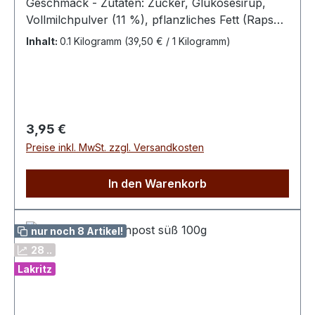
Geschmack - Zutaten: Zucker, Glukosesirup,
Vollmilchpulver (11 %), pflanzliches Fett (Rapsöl,
vollständig gehärtetes Rapsöl), gemahlener
Inhalt:
0.1 Kilogramm
(39,50 € / 1 Kilogramm)
Arabica-Kaffee (2 %), Aroma Bitte kühl und
trocken lagern.100 g enthalten
durchschn.: Energie 1685 kJ / 399 kcal Fett 9,3 g
davon ges. Fettsäuren 4,9 g Kohlenhydrate 76 g
davon Zucker 64 g Eiweiß 2,9 g Salz 0,1 g
Regulärer Preis:
3,95 €
Preise inkl. MwSt. zzgl. Versandkosten
In den Warenkorb
nur noch 8 Artikel!
28 ..
Lakritz