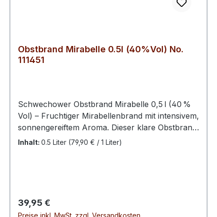
Obstbrand Mirabelle 0.5l (40%Vol) No.
111451
Schwechower Obstbrand Mirabelle 0,5 l (40 %
Vol) – Fruchtiger Mirabellenbrand mit intensivem,
sonnengereiftem Aroma. Dieser klare Obstbrand
verbindet die zarte Süße und das feine Bukett
Inhalt:
0.5 Liter
(79,90 € / 1 Liter)
reifer Mirabellen zu einem harmonischen
Genuss – ideal pur, als Digestif oder für
besondere Genussmomente. Der Schwechower
Obstbrand Mirabelle wird aus sorgfältig
ausgewählten, vollreifen Mirabellen destilliert.
Regulärer Preis:
39,95 €
Die traditionsreiche Brennkunst sorgt dafür, dass
Preise inkl. MwSt. zzgl. Versandkosten