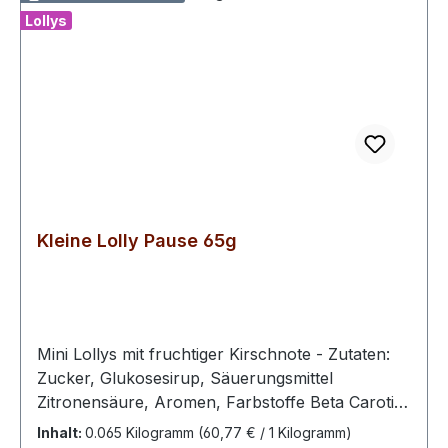
Lollys
Kleine Lolly Pause 65g
Mini Lollys mit fruchtiger Kirschnote - Zutaten:
Zucker, Glukosesirup, Säuerungsmittel
Zitronensäure, Aromen, Farbstoffe Beta Carotin,
Anthocyane (pflanzlich)100 g enthalten
Inhalt:
0.065 Kilogramm
(60,77 € / 1 Kilogramm)