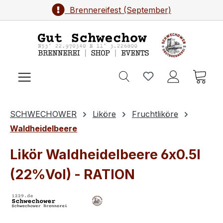
Brennereifest (September)
Zum Hauptinhalt springen
Ware
SCHWECHOWER
Liköre
Fruchtliköre
Waldheidelbeere
Likör Waldheidelbeere 6x0.5l
(22%Vol) - RATION