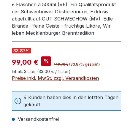
6 Flaschen a 500ml (VE), Ein Qualitätsprodukt
der Schwechower Obstbrennerei, Exklusiv
abgefüllt auf GUT SCHWECHOW (MV), Edle
Brände - feine Geiste - fruchtige Liköre, Wir
leben Mecklenburger Brenntradition
33.87
%
Verkaufspreis:
%
99,00 €
Regulärer Preis:
149,70 €
(33.87% gespart)
Inhalt:
3 Liter
(33,00 € / 1 Liter)
Preise inkl. MwSt. zzgl. Versandkosten
4 Kunden haben dies in den letzten Tagen
gekauft
Versandkostenfrei