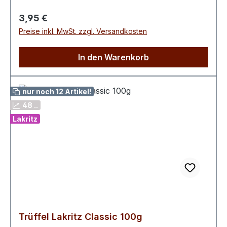
davon Zucker 65 g Eiweiß 2,9 g Salz 0,1 g
Regulärer Preis:
3,95 €
Preise inkl. MwSt. zzgl. Versandkosten
In den Warenkorb
nur noch 12 Artikel!
48 ..
Lakritz
Trüffel Lakritz Classic 100g