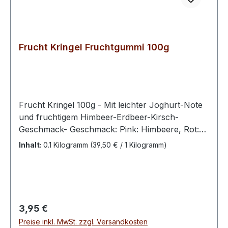
Alkoholgehalt: 40 % Vol. Art: Obstbrand
Geschmack: Apfel Herkunft:
Mecklenburg‑Vorpommern, Deutschland Ein
zeitloser Klassiker unter klaren Obstbränden: der
Frucht Kringel Fruchtgummi 100g
Apfel‑Obstbrand von Schwechower steht für
fruchtigen Charakter, handwerkliche Brennkunst
und puren Genuss im Glas.
Frucht Kringel 100g - Mit leichter Joghurt-Note
und fruchtigem Himbeer-Erdbeer-Kirsch-
Geschmack- Geschmack: Pink: Himbeere, Rot:
Erdbeere, Dunkelrot: Kirsche, Weiß: Joghurt-
Inhalt:
0.1 Kilogramm
(39,50 € / 1 Kilogramm)
Sahne - Schaumzucker-Fruchtgummi-
Kringel - Zutaten: Glukosesirup, Zucker, 5 %
Fruchtsaft aus Fruchtsaftkonzentraten
(Erdbeere, Kirsche, Himbeere), Gelatine,
Säuerungsmittel: Citronensäure, MILCHSÄURE,
Regulärer Preis:
3,95 €
Feuchthaltemittel: Sorbit, färbende Lebensmittel
Preise inkl. MwSt. zzgl. Versandkosten
(Schwarze Johannisbeere, Karotte,