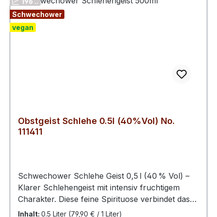
196 ..
ferne Erinnerungen.
Schwechower
vegan
Obstgeist Schlehe 0.5l (40%Vol) No.
111411
Schwechower Schlehe Geist 0,5 l (40 % Vol) –
Klarer Schlehengeist mit intensiv fruchtigem
Charakter. Diese feine Spirituose verbindet das
volle Aroma aromatischer Schlehen mit einer
Inhalt:
0.5 Liter
(79,90 € / 1 Liter)