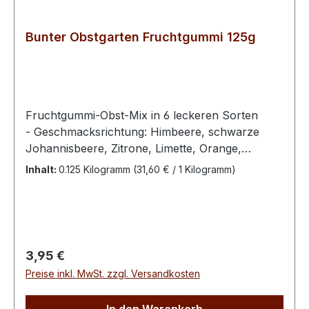
Bunter Obstgarten Fruchtgummi 125g
Fruchtgummi-Obst-Mix in 6 leckeren Sorten
- Geschmacksrichtung: Himbeere, schwarze
Johannisbeere, Zitrone, Limette, Orange,
Ananas Fruchtgummi - Zutaten: Glukosesirup,
Inhalt:
0.125 Kilogramm
(31,60 € / 1 Kilogramm)
Zucker, Gelatine, Säuerungsmittel:
Citronensäure, Aromen, färbende Lebensmittel
(Curcuma), Farbstoff: Echtes Karmin,
Brillantschwarz PN, Kurkumin, Brillantblau FCF,
Überzugsmittel: Bienenwachs, weiß und gelb,
Regulärer Preis:
3,95 €
Carnaubawachs100 g enthalten
Preise inkl. MwSt. zzgl. Versandkosten
durchschnittlich: Energie 1437 kJ / 338 kcal Fett
0,1 g davon gesättigte Fettsäuren 0,1 g