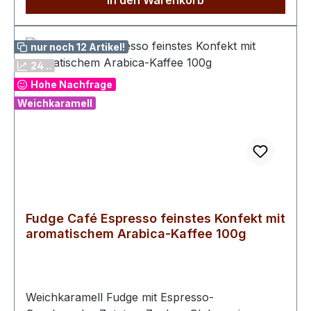
In den Warenkorb
Kohlenhydrate 77 g davon Zucker 43 g Eiweiß
6,2 g Salz 0,2 g
nur noch 12 Artikel!
24 ..
Hohe Nachfrage
Weichkaramell
Fudge Café Espresso feinstes Konfekt mit
aromatischem Arabica-Kaffee 100g
Weichkaramell Fudge mit Espresso-